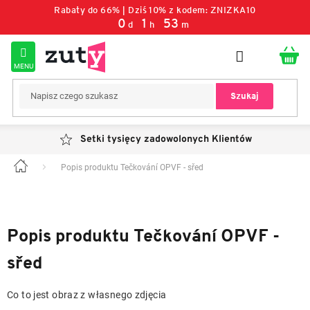
Przejść
Rabaty do 66% | Dziś 10% z kodem: ZNIZKA10
do
0
1
53
d
h
m
treści
Szukaj
Setki tysięcy zadowolonych Klientów
Popis produktu Tečkování OPVF - sřed
Home
Popis produktu Tečkování OPVF -
sřed
Co to jest obraz z własnego zdjęcia