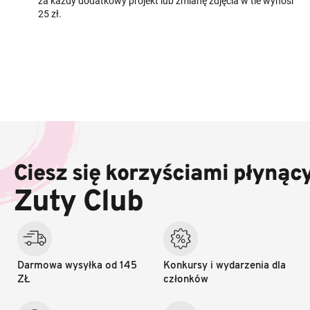
za każdy dodatkowy projekt lub zmianę zdjęcia w tle wynosi
25 zł.
S
t
o
Ciesz się korzyściami płynąc
p
k
Zuty Club
a
Darmowa wysyłka od 145
Konkursy i wydarzenia dla
ZŁ
członków