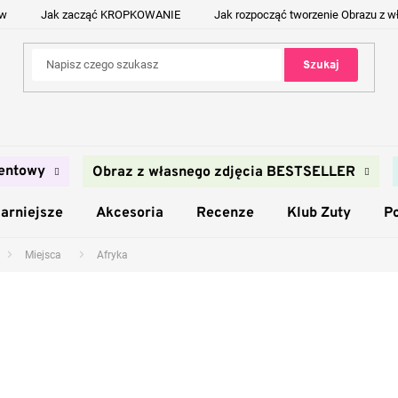
ów
Jak zacząć KROPKOWANIE
Jak rozpocząć tworzenie Obrazu z w
Szukaj
entowy
Obraz z własnego zdjęcia BESTSELLER
arniejsze
Akcesoria
Recenze
Klub Zuty
P
Miejsca
Afryka