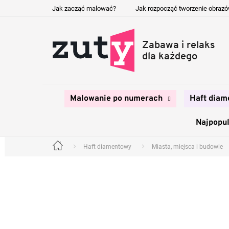
Przejść
Jak zacząć malować?
Jak rozpocząć tworzenie obraz
do
treści
Malowanie po numerach
Haft diam
Najpopul
Haft diamentowy
Miasta, miejsca i budowle
Home