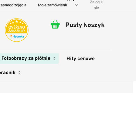
Zaloguj
łasnego zdjęcia
Moje zamówienie
O nas
Dostawa i płatność
się
Pusty koszyk
Koszyk
Fotoobrazy za płótnie
Hity cenowe
oradnik