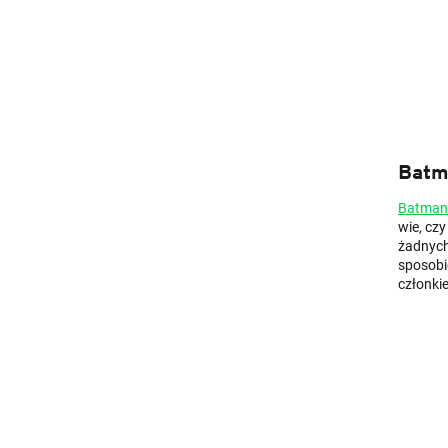
Batm
Batman
wie, czy
żadnych
sposobie
członki