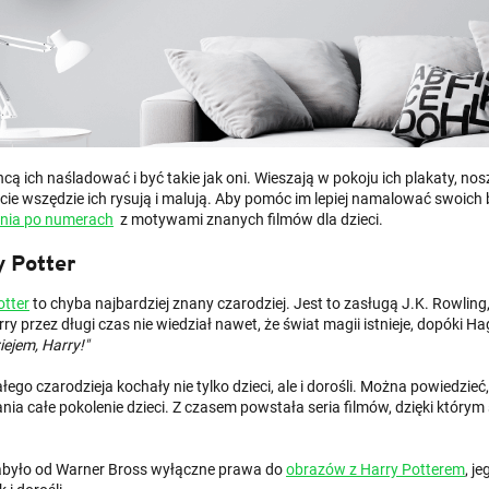
hcą ich naśladować i być takie jak oni. Wieszają w pokoju ich plakaty, nos
cie wszędzie ich rysują i malują. Aby pomóc im lepiej namalować swoi
nia po numerach
z motywami znanych filmów dla dzieci.
 Potter
otter
to chyba najbardziej znany czarodziej. Jest to zasługą J.K. Rowling
y przez długi czas nie wiedział nawet, że świat magii istnieje, dopóki 
ejem, Harry!"
ego czarodzieja kochały nie tylko dzieci, ale i dorośli. Można powiedzi
nia całe pokolenie dzieci. Z czasem powstała seria filmów, dzięki którym
było od Warner Bross wyłączne prawa do
obrazów z Harry Potterem
, j