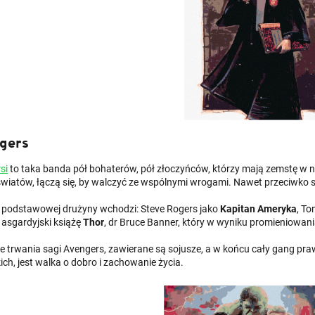
gers
si
to taka banda pół bohaterów, pół złoczyńców, którzy mają zemstę w na
światów, łączą się, by walczyć ze wspólnymi wrogami. Nawet przeciwko
 podstawowej drużyny wchodzi: Steve Rogers jako
Kapitan Ameryka
, To
, asgardyjski książę
Thor
, dr Bruce Banner, który w wyniku promieniowani
e trwania sagi Avengers, zawierane są sojusze, a w końcu cały gang prawi
ch, jest walka o dobro i zachowanie życia.