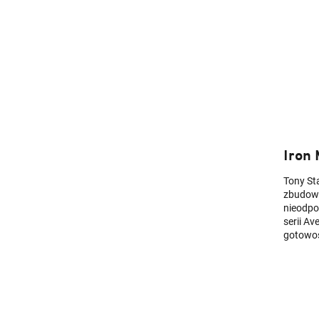
Iron
Tony St
zbudowa
nieodpo
serii Av
gotowoś