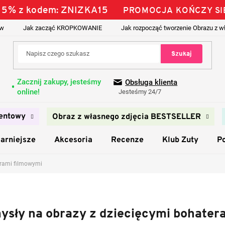
ś 15% z kodem: ZNIZKA15
PROMOCJA KOŃCZY SI
ów
Jak zacząć KROPKOWANIE
Jak rozpocząć tworzenie Obrazu z w
Szukaj
Zacznij zakupy, jesteśmy
Obsługa klienta
online!
Jesteśmy 24/7
entowy
Obraz z własnego zdjęcia BESTSELLER
arniejsze
Akcesoria
Recenze
Klub Zuty
P
erami filmowymi
ysły na obrazy z dziecięcymi bohater