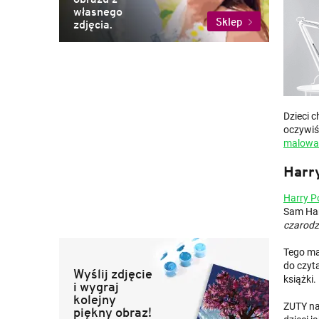
własnego
Sklep
zdjęcia.
Dzieci c
oczywiś
malowa
Harry
Harry P
Sam Harr
czarodzi
Tego mał
do czyta
Wyślij zdjęcie
książki.
i wygraj
kolejny
ZUTY na
piękny obraz!