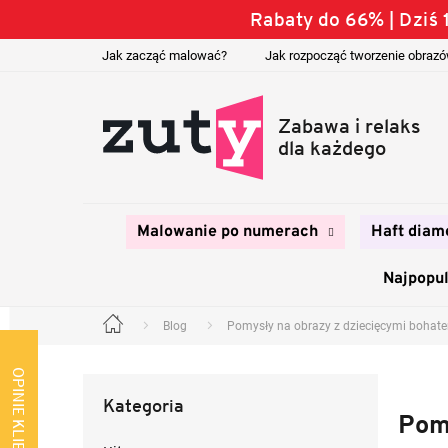
Przejść
Rabaty do 66% | Dzi
do
treści
Jak zacząć malować?
Jak rozpocząć tworzenie obraz
Malowanie po numerach
Haft diam
Najpopul
Blog
Pomysły na obrazy z dziecięcymi bohat
Home
P
a
OPINIE KLIENTÓW
Pominąć
s
Kategoria
kategorie
e
Pom
k