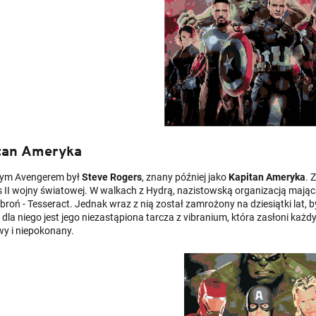
tan Ameryka
zym Avengerem był
Steve Rogers
, znany później jako
Kapitan Ameryka
. 
 II wojny światowej. W walkach z Hydrą, nazistowską organizacją mającą
broń - Tesseract. Jednak wraz z nią został zamrożony na dziesiątki lat
la niego jest jego niezastąpiona tarcza z vibranium, która zasłoni każdy 
y i niepokonany.