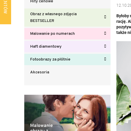
Hity cenowe
b
12.10.2
o
Obraz z własnego zdjęcia
Byłoby 
c
BESTSELLER
rację. 
z
pozytyw
n
także n
Malowanie po numerach
y
Haft diamentowy
Fotoobrazy za płótnie
Akcesoria
Malowanie
obrazu z