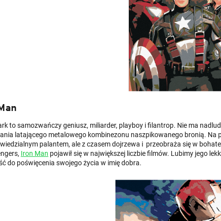
 Man
ark to samozwańczy geniusz, miliarder, playboy i filantrop. Nie ma nadlu
nia latającego metalowego kombinezonu naszpikowanego bronią. Na poc
wiedzialnym palantem, ale z czasem dojrzewa i przeobraża się w bohater
engers,
Iron Man
pojawił się w największej liczbie filmów. Lubimy jego le
ć do poświęcenia swojego życia w imię dobra.