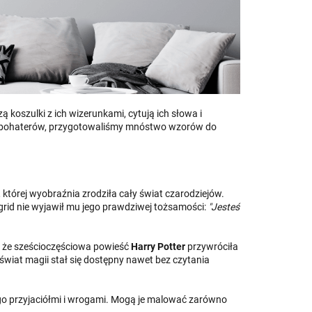
zą koszulki z ich wizerunkami, cytują ich słowa i
ch bohaterów, przygotowaliśmy mnóstwo wzorów do
, której wyobraźnia zrodziła cały świat czarodziejów.
Hagrid nie wyjawił mu jego prawdziwej tożsamości:
"Jesteś
eć, że sześcioczęściowa powieść
Harry Potter
przywróciła
 świat magii stał się dostępny nawet bez czytania
ego przyjaciółmi i wrogami. Mogą je malować zarówno