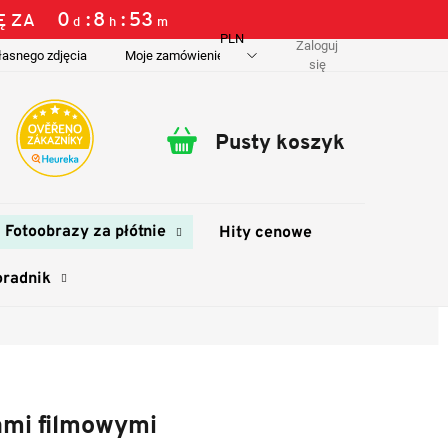
0
8
53
Ę ZA
d
h
m
PLN
Zaloguj
łasnego zdjęcia
Moje zamówienie
O nas
Dostawa i płatność
się
Pusty koszyk
Koszyk
Fotoobrazy za płótnie
Hity cenowe
oradnik
ami filmowymi