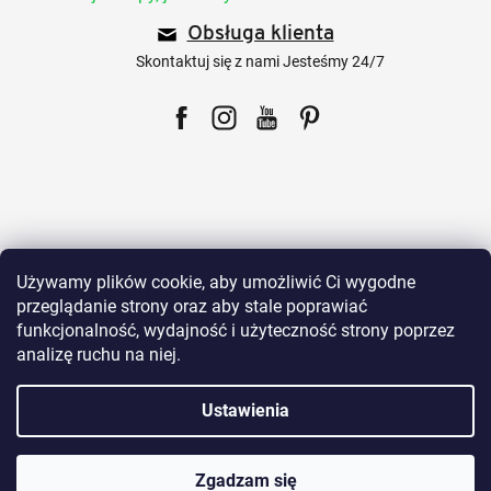
p
Obsługa klienta
k
a
Skontaktuj się z nami Jesteśmy 24/7
Facebook
Instagram
YouTube
Pinterest
Dla klientów
Używamy plików cookie, aby umożliwić Ci wygodne
przeglądanie strony oraz aby stale poprawiać
funkcjonalność, wydajność i użyteczność strony poprzez
Wszystko o zakupach
analizę ruchu na niej.
Ustawienia
Nasze produkty
Zgadzam się