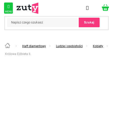
Przejść
do
treści
Szukaj
Haft diamentowy
Ludzie i osobistości
Kobiety
Home
Królowa Elźbieta II.