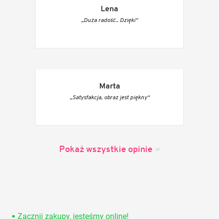
Lena
„Duża radość.. Dzięki“
Marta
„Satysfakcja, obraz jest piękny“
Pokaż wszystkie opinie
S
t
o
Zacznij zakupy, jesteśmy online!