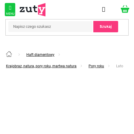
Przejść
do
treści
Szukaj
Haft diamentowy
Home
Krajobraz, natura, pory roku, martwa natura
Pory roku
Lato