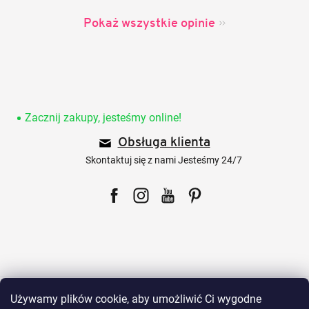
Pokaż wszystkie opinie
S
t
o
Zacznij zakupy, jesteśmy online!
p
Obsługa klienta
k
a
Skontaktuj się z nami Jesteśmy 24/7
Facebook
Instagram
YouTube
Pinterest
Dla klientów
Używamy plików cookie, aby umożliwić Ci wygodne