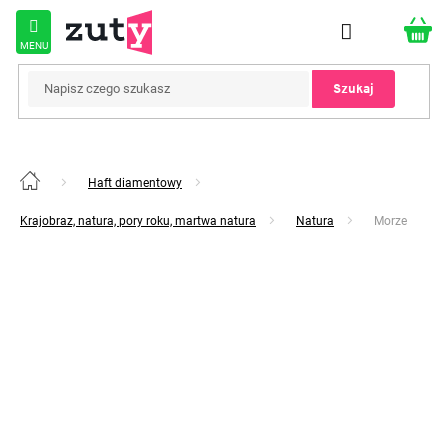
Przejść
do
treści
Szukaj
Haft diamentowy
Home
Krajobraz, natura, pory roku, martwa natura
Natura
Morze