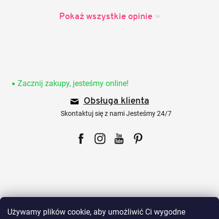
Pokaż wszystkie opinie
S
t
o
Zacznij zakupy, jesteśmy online!
p
Obsługa klienta
k
a
Skontaktuj się z nami Jesteśmy 24/7
Facebook
Instagram
YouTube
Pinterest
Dla klientów
Używamy plików cookie, aby umożliwić Ci wygodne