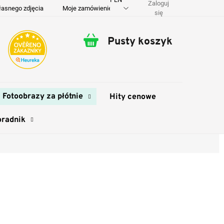
Zaloguj
łasnego zdjęcia
Moje zamówienie
O nas
Dostawa i płatność
się
Pusty koszyk
Koszyk
Fotoobrazy za płótnie
Hity cenowe
oradnik