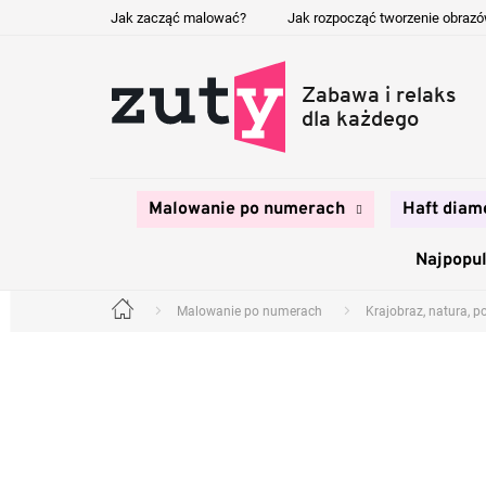
Przejść
Jak zacząć malować?
Jak rozpocząć tworzenie obraz
do
treści
Malowanie po numerach
Haft diam
Najpopul
Malowanie po numerach
Krajobraz, natura, p
Home