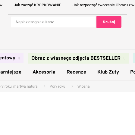
ów
Jak zacząć KROPKOWANIE
Jak rozpocząć tworzenie Obrazu z w
Szukaj
entowy
Obraz z własnego zdjęcia BESTSELLER
arniejsze
Akcesoria
Recenze
Klub Zuty
P
ory roku, martwa natura
Pory roku
Wiosna