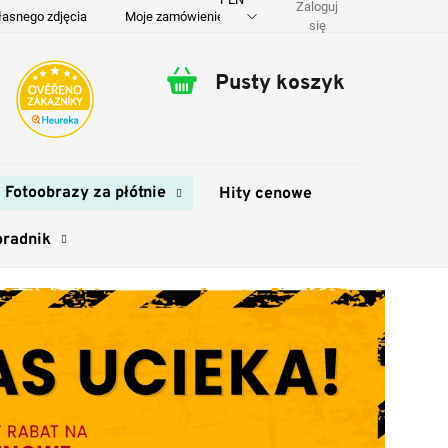
Zaloguj
łasnego zdjęcia
Moje zamówienie
O nas
Dostawa i płatność
się
Pusty koszyk
Koszyk
Fotoobrazy za płótnie
Hity cenowe
oradnik