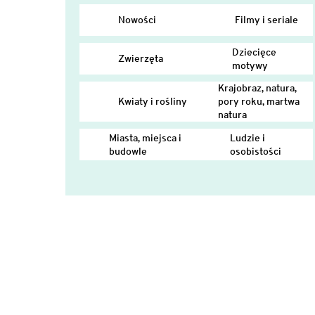
Nowości
Filmy i seriale
Dziecięce
Zwierzęta
motywy
Krajobraz, natura,
Kwiaty i rośliny
pory roku, martwa
natura
Miasta, miejsca i
Ludzie i
budowle
osobistości