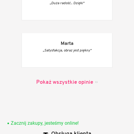
„Duża radość.. Dzięki“
Marta
„Satysfakcja, obraz jest piękny“
Pokaż wszystkie opinie
S
t
o
Zacznij zakupy, jesteśmy online!
p