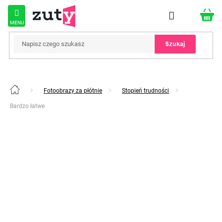
Przejść
do
treści
Szukaj
Fotoobrazy za płótnie
Stopień trudności
Home
Bardzo łatwe