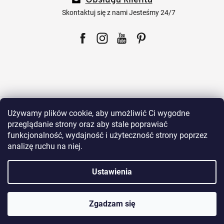
Obsługa klienta
k
a
Skontaktuj się z nami Jesteśmy 24/7
Facebook
Instagram
YouTube
Pinterest
Dla klientów
Używamy plików cookie, aby umożliwić Ci wygodne
przeglądanie strony oraz aby stale poprawiać
funkcjonalność, wydajność i użyteczność strony poprzez
Wszystko o zakupach
analizę ruchu na niej.
Ustawienia
Nasze produkty
Zgadzam się
O Sklepie