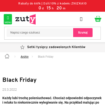
Przejść
Rabaty do 66% | Dziś 10% z kodem: ZNIZKA10
do
0
15
20
d
h
m
treści
Szukaj
Setki tysięcy zadowolonych Klientów
Archiv
Black Friday
Home
Black Friday
25.3.2022
Każdy lubi trochę poleniuchować. Chociaż odpowiedni odpoczynek
i relaks to niekoniecznie wylegiwanie się. Na przykład malując po