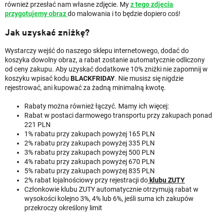
również przesłać nam własne zdjęcie. My
z tego zdjęcia
przygotujemy obraz
do malowania i to będzie dopiero coś!
Jak uzyskać zniżkę?
Wystarczy wejść do naszego sklepu internetowego, dodać do
koszyka dowolny obraz, a rabat zostanie automatycznie odliczony
od ceny zakupu. Aby uzyskać dodatkowe 10% zniżki nie zapomnij w
koszyku wpisać kodu
BLACKFRIDAY
. Nie musisz się nigdzie
rejestrować, ani kupować za żadną minimalną kwotę.
Rabaty można również łączyć. Mamy ich więcej:
Rabat w postaci darmowego transportu przy zakupach ponad
221 PLN
1% rabatu przy zakupach powyżej 165 PLN
2% rabatu przy zakupach powyżej ​335 PLN​
3% rabatu przy zakupach powyżej 500 PLN​
4% rabatu przy zakupach powyżej 670 PLN
5% rabatu przy zakupach powyżej 835 PLN
2% rabat lojalnościowy przy rejestracji do
klubu ZUTY
Członkowie klubu ZUTY automatycznie otrzymują rabat w
wysokości kolejno 3%, 4% lub 6%, jeśli suma ich zakupów
przekroczy określony limit