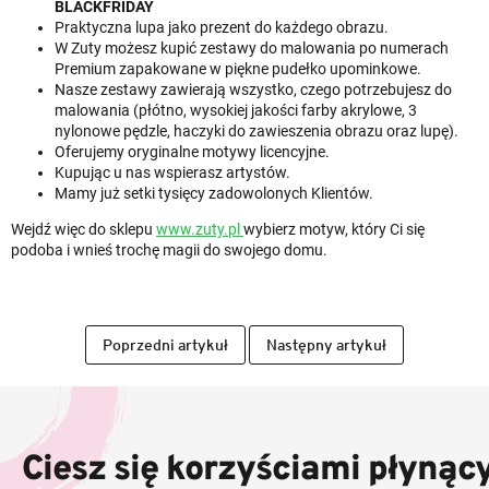
BLACKFRIDAY
Praktyczna lupa jako prezent do każdego obrazu.
W Zuty możesz kupić zestawy do malowania po numerach
Premium zapakowane w piękne pudełko upominkowe.
Nasze zestawy zawierają wszystko, czego potrzebujesz do
malowania (płótno, wysokiej jakości farby akrylowe, 3
nylonowe pędzle, haczyki do zawieszenia obrazu oraz lupę).
Oferujemy oryginalne motywy licencyjne.
Kupując u nas wspierasz artystów.
Mamy już setki tysięcy zadowolonych Klientów.
Wejdź więc do sklepu
www.zuty.pl
wybierz motyw, który Ci się
podoba i wnieś trochę magii do swojego domu.
Poprzedni artykuł
Następny artykuł
S
t
o
Ciesz się korzyściami płynąc
p