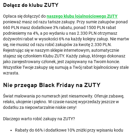
Dołącz do klubu ZUTY
Opłaca się dołączyć do
naszego klubu
lojalnościowego ZUTY
ponieważ masz od razu tańsze zakupy. Przy sumie zakupów ponad
660 PLN masz dodatkowe 3% rabatu, ponad 1500 PLN rabat
podniesiemy na 4%, a po wydaniu u nas 2.330 PLN otrzymasz
dożywotni rabat w wysokości 6% na każdy kolejny zakup. Nie martw
się, nie musisz od razu robić zakupów za kwotę 2.330 PLN.
Rejestrując się w naszym sklepie internetowym, automatycznie
stajesz się członkiem Klubu ZUTY. Każdy zakup, którego dokonasz
jako zarejestrowany członek, jest zapisywany na Twoim koncie.
Wszystkie Twoje zakupy się sumują a Twój rabat lojalnościowy stale
wzrasta.
Nie przegap Black Friday
na ZUTY
Świat malowania po numerach jest niesamowity. Oferuje zabawę,
relaks, ukojenie i piękno. W czasie naszej wyprzedaży jeszcze w
dodatku za niepowtarzalnie niskie ceny!
Dlaczego warto robić zakupy na ZUTY?
Rabaty do 66% i dodatkowe 10% zniżki przy wpisaniu kodu