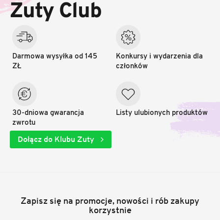
k
Zuty Club
a
Darmowa wysyłka od 145
Konkursy i wydarzenia dla
ZŁ
członków
30-dniowa gwarancja
Listy ulubionych produktów
zwrotu
Dołącz do Klubu Zuty
Zapisz się na promocje, nowości i rób zakupy
korzystnie