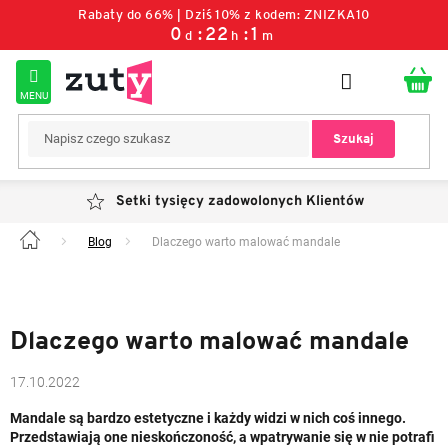
Przejść
Rabaty do 66% | Dziś 10% z kodem: ZNIZKA10
do
0
:
22
:
1
d
h
m
treści
Szukaj
Setki tysięcy zadowolonych Klientów
Blog
Dlaczego warto malować mandale
Home
Dlaczego warto malować mandale
17.10.2022
Mandale są bardzo estetyczne i każdy widzi w nich coś innego.
Przedstawiają one nieskończoność, a wpatrywanie się w nie potrafi