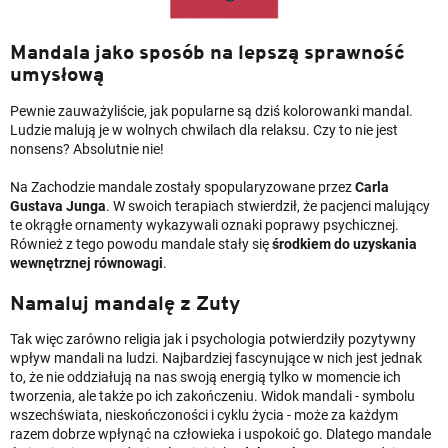
Mandala jako sposób na lepszą sprawność
umysłową
Pewnie zauważyliście, jak popularne są dziś kolorowanki mandal.
Ludzie malują je w wolnych chwilach dla relaksu. Czy to nie jest
nonsens? Absolutnie nie!
Na Zachodzie mandale zostały spopularyzowane przez
Carla
Gustava Junga
. W swoich terapiach stwierdził, że pacjenci malujący
te okrągłe ornamenty wykazywali oznaki poprawy psychicznej.
Również z tego powodu mandale stały się
środkiem do uzyskania
wewnętrznej równowagi
.
Namaluj mandalę z Zuty
Tak więc zarówno religia jak i psychologia potwierdziły pozytywny
wpływ mandali na ludzi. Najbardziej fascynujące w nich jest jednak
to, że nie oddziałują na nas swoją energią tylko w momencie ich
tworzenia, ale także po ich zakończeniu. Widok mandali - symbolu
wszechświata, nieskończoności i cyklu życia - może za każdym
razem dobrze wpłynąć na człowieka i uspokoić go. Dlatego mandale