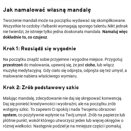
Jak namalować własną mandalę
Tworzenie mandali może na początku wydawać się skomplikowane.
Wszystkie te ozdoby i falbanki wymagają sporego talentu.Nikt jednak
nie twierdzi, że istnieje tylko jedna doskonała mandala.
Namaluj więc
dokładnie to, co czujesz
.
Krok 1: Rozsiądź się wygodnie
Na początku znajdź sobie przyjemne i wygodne miejsce. Przygotuj
przestrzeń
do malowania, upewnij się, że jest
cicho
, lub włącz
muzykę medytacyjną. Gdy ciało się odpręża, odpręża się też umysł, a
malowanie nabiera właściwego wymiaru.
Krok 2: Zrób podstawowy szkic
Malując mandalę, zdecydowanie nie daj się skrępować konwencją.
Daj się ponieść kreatywności i wyobraźni, ale na początku zrób
wstępny szkic. To zapewni Ci spokój i nada Twojemu obrazowi
system
, co pozytywnie wpłynie na Twój umysł. Zrób na papierze lub
płótnie punkt, wokół którego utworzysz jeden lub więcej okręgów o
różnej wielkości. Następnie podziel je na mniejsze części i pomaluj.