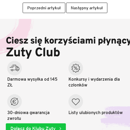
Poprzedni artykuł
Następny artykuł
S
t
o
Ciesz się korzyściami płynąc
p
k
Zuty Club
a
Darmowa wysyłka od 145
Konkursy i wydarzenia dla
ZŁ
członków
30-dniowa gwarancja
Listy ulubionych produktów
zwrotu
Dołącz do Klubu Zuty