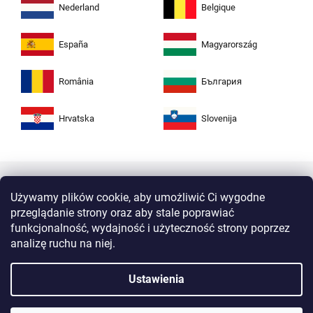
Nederland
Belgique
España
Magyarország
România
България
Hrvatska
Slovenija
Używamy plików cookie, aby umożliwić Ci wygodne
przeglądanie strony oraz aby stale poprawiać
funkcjonalność, wydajność i użyteczność strony poprzez
analizę ruchu na niej.
Kupuj w Zuta bezpiecznie i bez obaw. Dzięki
Ustawienia
protokołowi HTTPS Twoje dane osobiste są
całkowicie bezpieczne. Wszystkie informacje
między przeglądarką a serwerem są przesyłane