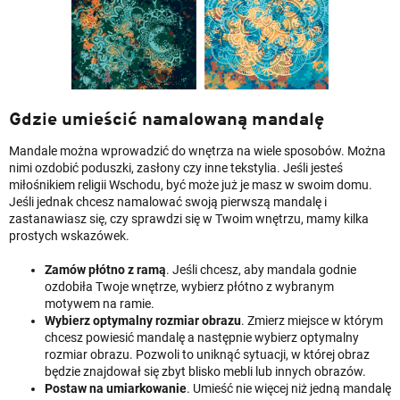
Gdzie umieścić namalowaną mandalę
Mandale można wprowadzić do wnętrza na wiele sposobów. Można
nimi ozdobić poduszki, zasłony czy inne tekstylia. Jeśli jesteś
miłośnikiem religii Wschodu, być może już je masz w swoim domu.
Jeśli jednak chcesz namalować swoją pierwszą mandalę i
zastanawiasz się, czy sprawdzi się w Twoim wnętrzu, mamy kilka
prostych wskazówek.
Zamów płótno z ramą
. Jeśli chcesz, aby mandala godnie
ozdobiła Twoje wnętrze, wybierz płótno z wybranym
motywem na ramie.
Wybierz optymalny rozmiar obrazu
. Zmierz miejsce w którym
chcesz powiesić mandalę a następnie wybierz optymalny
rozmiar obrazu. Pozwoli to uniknąć sytuacji, w której obraz
będzie znajdował się zbyt blisko mebli lub innych obrazów.
Postaw na umiarkowanie
. Umieść nie więcej niż jedną mandalę