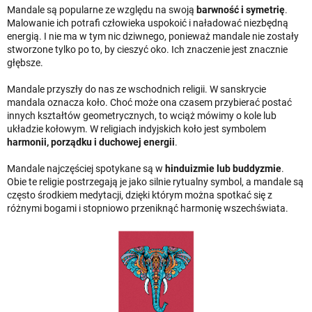
Mandale są popularne ze względu na swoją
barwność i symetrię
.
Malowanie ich potrafi człowieka uspokoić i naładować niezbędną
energią. I nie ma w tym nic dziwnego, ponieważ mandale nie zostały
stworzone tylko po to, by cieszyć oko. Ich znaczenie jest znacznie
głębsze.
Mandale przyszły do nas ze wschodnich religii. W sanskrycie
mandala oznacza koło. Choć może ona czasem przybierać postać
innych kształtów geometrycznych, to wciąż mówimy o kole lub
układzie kołowym. W religiach indyjskich koło jest symbolem
harmonii, porządku i duchowej energii
.
Mandale najczęściej spotykane są w
hinduizmie lub buddyzmie
.
Obie te religie postrzegają je jako silnie rytualny symbol, a mandale są
często środkiem medytacji, dzięki którym można spotkać się z
różnymi bogami i stopniowo przeniknąć harmonię wszechświata.