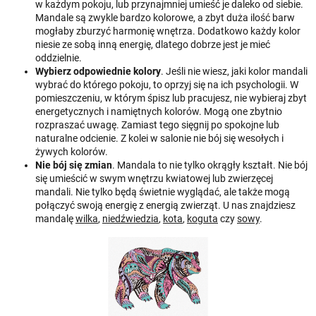
w każdym pokoju, lub przynajmniej umieść je daleko od siebie.
Mandale są zwykle bardzo kolorowe, a zbyt duża ilość barw
mogłaby zburzyć harmonię wnętrza. Dodatkowo każdy kolor
niesie ze sobą inną energię, dlatego dobrze jest je mieć
oddzielnie.
Wybierz odpowiednie kolory
. Jeśli nie wiesz, jaki kolor mandali
wybrać do którego pokoju, to oprzyj się na ich psychologii. W
pomieszczeniu, w którym śpisz lub pracujesz, nie wybieraj zbyt
energetycznych i namiętnych kolorów. Mogą one zbytnio
rozpraszać uwagę. Zamiast tego sięgnij po spokojne lub
naturalne odcienie. Z kolei w salonie nie bój się wesołych i
żywych kolorów.
Nie bój się zmian
. Mandala to nie tylko okrągły kształt. Nie bój
się umieścić w swym wnętrzu kwiatowej lub zwierzęcej
mandali. Nie tylko będą świetnie wyglądać, ale także mogą
połączyć swoją energię z energią zwierząt. U nas znajdziesz
mandalę
wilka
,
niedźwiedzia
,
kota
,
koguta
czy
sowy
.