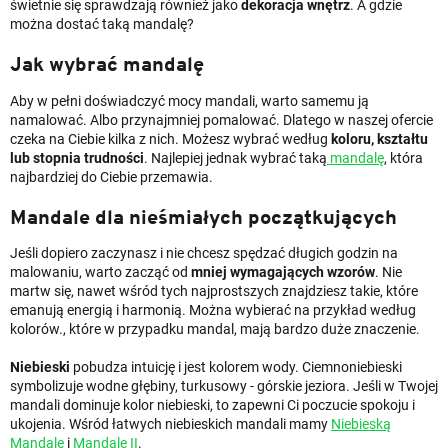
świetnie się sprawdzają również jako
dekoracja wnętrz
. A gdzie
można dostać taką mandalę?
Jak wybrać mandalę
Aby w pełni doświadczyć mocy mandali, warto samemu ją
namalować. Albo przynajmniej pomalować. Dlatego w naszej ofercie
czeka na Ciebie kilka z nich. Możesz wybrać według
koloru, kształtu
lub stopnia trudności
. Najlepiej jednak wybrać taką
mandalę
, która
najbardziej do Ciebie przemawia.
Mandale dla nieśmiałych początkujących
Jeśli dopiero zaczynasz i nie chcesz spędzać długich godzin na
malowaniu, warto zacząć od
mniej wymagających wzorów
. Nie
martw się, nawet wśród tych najprostszych znajdziesz takie, które
emanują energią i harmonią. Można wybierać na przykład według
kolorów., które w przypadku mandal, mają bardzo duże znaczenie.
Niebieski
pobudza intuicję i jest kolorem wody. Ciemnoniebieski
symbolizuje wodne głębiny, turkusowy - górskie jeziora. Jeśli w Twojej
mandali dominuje kolor niebieski, to zapewni Ci poczucie spokoju i
ukojenia. Wśród łatwych niebieskich mandali mamy
Niebieską
Mandalę
i
Mandalę II
.