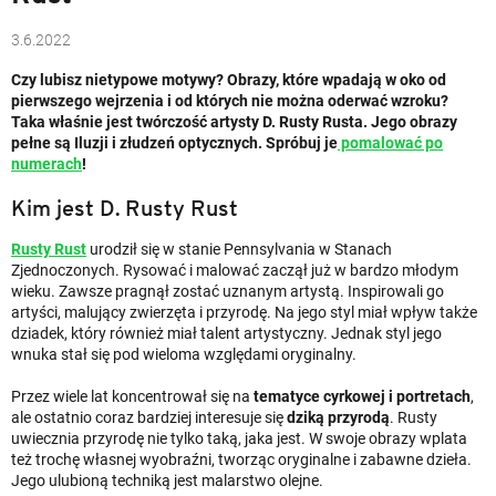
3.6.2022
Czy lubisz nietypowe motywy? Obrazy, które wpadają w oko od
pierwszego wejrzenia i od których nie można oderwać wzroku?
Taka właśnie jest twórczość artysty D. Rusty Rusta. Jego obrazy
pełne są Iluzji i złudzeń optycznych. Spróbuj je
pomalować po
numerach
!
Kim jest D. Rusty Rust
Rusty Rust
urodził się w stanie Pennsylvania w Stanach
Zjednoczonych. Rysować i malować zaczął już w bardzo młodym
wieku. Zawsze pragnął zostać uznanym artystą. Inspirowali go
artyści, malujący zwierzęta i przyrodę. Na jego styl miał wpływ także
dziadek, który również miał talent artystyczny. Jednak styl jego
wnuka stał się pod wieloma względami oryginalny.
Przez wiele lat koncentrował się na
tematyce cyrkowej i portretach
,
ale ostatnio coraz bardziej interesuje się
dziką przyrodą
. Rusty
uwiecznia przyrodę nie tylko taką, jaka jest. W swoje obrazy wplata
też trochę własnej wyobraźni, tworząc oryginalne i zabawne dzieła.
Jego ulubioną techniką jest malarstwo olejne.