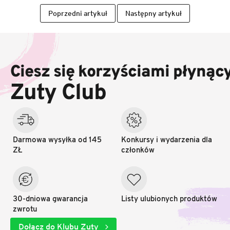
Poprzedni artykuł
Następny artykuł
S
t
o
Ciesz się korzyściami płynąc
p
k
Zuty Club
a
Darmowa wysyłka od 145
Konkursy i wydarzenia dla
ZŁ
członków
30-dniowa gwarancja
Listy ulubionych produktów
zwrotu
Dołącz do Klubu Zuty