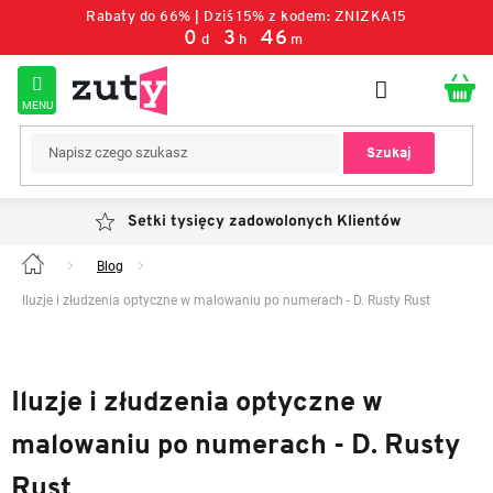
Przejść
Rabaty do 66% | Dziś 15% z kodem: ZNIZKA15
do
0
:
3
:
46
d
h
m
treści
Szukaj
Setki tysięcy zadowolonych Klientów
Blog
Home
Iluzje i złudzenia optyczne w malowaniu po numerach - D. Rusty Rust
Iluzje i złudzenia optyczne w
malowaniu po numerach - D. Rusty
Rust