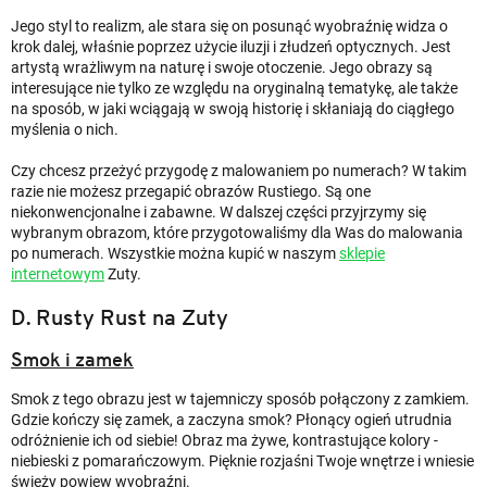
Jego styl to realizm, ale stara się on posunąć wyobraźnię widza o
krok dalej, właśnie poprzez użycie iluzji i złudzeń optycznych. Jest
artystą wrażliwym na naturę i swoje otoczenie. Jego obrazy są
interesujące nie tylko ze względu na oryginalną tematykę, ale także
na sposób, w jaki wciągają w swoją historię i skłaniają do ciągłego
myślenia o nich.
Czy chcesz przeżyć przygodę z malowaniem po numerach? W takim
razie nie możesz przegapić obrazów Rustiego. Są one
niekonwencjonalne i zabawne. W dalszej części przyjrzymy się
wybranym obrazom, które przygotowaliśmy dla Was do malowania
po numerach. Wszystkie można kupić w naszym
sklepie
internetowym
Zuty.
D. Rusty Rust na Zuty
Smok i zamek
Smok z tego obrazu jest w tajemniczy sposób połączony z zamkiem.
Gdzie kończy się zamek, a zaczyna smok? Płonący ogień utrudnia
odróżnienie ich od siebie! Obraz ma żywe, kontrastujące kolory -
niebieski z pomarańczowym. Pięknie rozjaśni Twoje wnętrze i wniesie
świeży powiew wyobraźni.