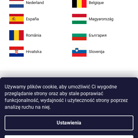
Nederland
Belgique
España
Magyarország
România
България
Hrvatska
Slovenija
Używamy plików cookie, aby umożliwić Ci wygodne
przeglądanie strony oraz aby stale poprawiać
funkcjonalność, wydajność i użyteczność strony poprzez
analizę ruchu na niej.
Kupuj w Zuta bezpiecznie i bez obaw. Dzięki
Ustawienia
protokołowi HTTPS Twoje dane osobiste są
całkowicie bezpieczne. Wszystkie informacje
między przeglądarką a serwerem są przesyłane
w postaci zaszyfrowanej.