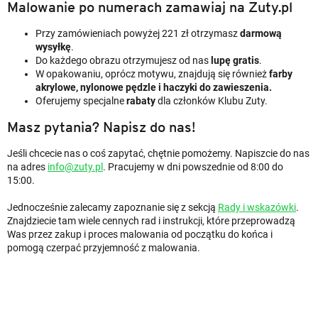
Malowanie po numerach zamawiaj na Zuty.pl
Przy zamówieniach powyżej 221 zł otrzymasz
darmową
wysyłkę
.
Do każdego obrazu otrzymujesz od nas
lupę gratis
.
W opakowaniu, oprócz motywu, znajdują się również
farby
akrylowe, nylonowe pędzle i haczyki do zawieszenia.
Oferujemy specjalne
rabaty
dla członków Klubu Zuty.
Masz pytania? Napisz do nas!
Jeśli chcecie nas o coś zapytać, chętnie pomożemy. Napiszcie do nas
na adres
info@zuty.pl
. Pracujemy w dni powszednie od 8:00 do
15:00.
Jednocześnie zalecamy zapoznanie się z sekcją
Rady i wskazówki
.
Znajdziecie tam wiele cennych rad i instrukcji, które przeprowadzą
Was przez zakup i proces malowania od początku do końca i
pomogą czerpać przyjemność z malowania.