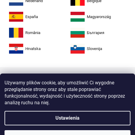
Nederland
Belgique
España
Magyarország
România
България
Hrvatska
Slovenija
Używamy plików cookie, aby umożliwić Ci wygodne
przeglądanie strony oraz aby stale poprawiać
funkcjonalność, wydajność i użyteczność strony poprzez
analizę ruchu na niej.
Kupuj w Zuta bezpiecznie i bez obaw. Dzięki
Ustawienia
protokołowi HTTPS Twoje dane osobiste są
całkowicie bezpieczne. Wszystkie informacje
między przeglądarką a serwerem są przesyłane
w postaci zaszyfrowanej.