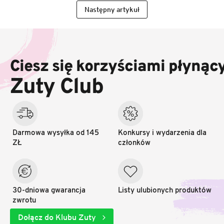
Następny artykuł
S
t
o
Ciesz się korzyściami płynąc
p
k
Zuty Club
a
Darmowa wysyłka od 145
Konkursy i wydarzenia dla
ZŁ
członków
30-dniowa gwarancja
Listy ulubionych produktów
zwrotu
Dołącz do Klubu Zuty