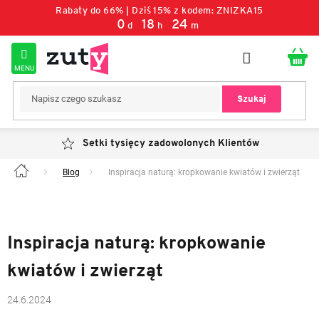
Przejść
Rabaty do 66% | Dziś 15% z kodem: ZNIZKA15
do
0
18
24
d
h
m
treści
Szukaj
Setki tysięcy zadowolonych Klientów
Blog
Inspiracja naturą: kropkowanie kwiatów i zwierząt
Home
Inspiracja naturą: kropkowanie
kwiatów i zwierząt
24.6.2024