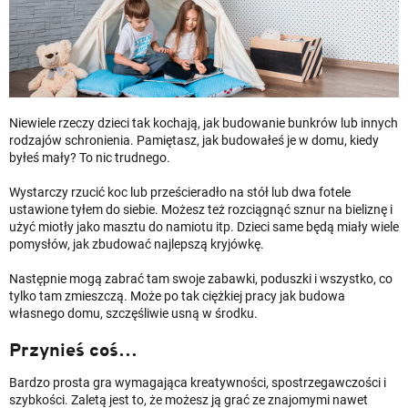
Niewiele rzeczy dzieci tak kochają, jak budowanie bunkrów lub innych
rodzajów schronienia. Pamiętasz, jak budowałeś je w domu, kiedy
byłeś mały? To nic trudnego.
Wystarczy rzucić koc lub prześcieradło na stół lub dwa fotele
ustawione tyłem do siebie. Możesz też rozciągnąć sznur na bieliznę i
użyć miotły jako masztu do namiotu itp. Dzieci same będą miały wiele
pomysłów, jak zbudować najlepszą kryjówkę.
Następnie mogą zabrać tam swoje zabawki, poduszki i wszystko, co
tylko tam zmieszczą. Może po tak ciężkiej pracy jak budowa
własnego domu, szczęśliwie usną w środku.
Przynieś coś…
Bardzo prosta gra wymagająca kreatywności, spostrzegawczości i
szybkości. Zaletą jest to, że możesz ją grać ze znajomymi nawet