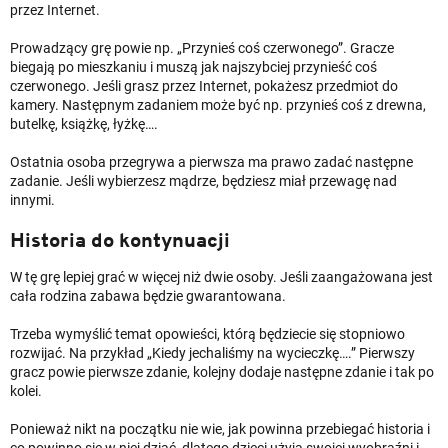
przez Internet.
Prowadzący grę powie np. „Przynieś coś czerwonego”. Gracze
biegają po mieszkaniu i muszą jak najszybciej przynieść coś
czerwonego. Jeśli grasz przez Internet, pokażesz przedmiot do
kamery. Następnym zadaniem może być np. przynieś coś z drewna,
butelkę, książkę, łyżkę….
Ostatnia osoba przegrywa a pierwsza ma prawo zadać następne
zadanie. Jeśli wybierzesz mądrze, będziesz miał przewagę nad
innymi.
Historia do kontynuacji
W tę grę lepiej grać w więcej niż dwie osoby. Jeśli zaangażowana jest
cała rodzina zabawa będzie gwarantowana.
Trzeba wymyślić temat opowieści, którą będziecie się stopniowo
rozwijać. Na przykład „Kiedy jechaliśmy na wycieczkę….” Pierwszy
gracz powie pierwsze zdanie, kolejny dodaje następne zdanie i tak po
kolei.
Ponieważ nikt na początku nie wie, jak powinna przebiegać historia i
co powinno się w niej dziać, dlatego dzieci użyją swojej wyobraźni i