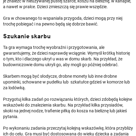
je znaleźć w nieużywanej pustej szafce, koszu na bieliznę, w kanapie,
a nawet w pralce. Dzieci zmieszczą się prawie wszędzie.
Gra w chowanego to wspaniała przygoda, dzieci mogą przy niej
trochę pobiegać i na pewno będą się dobrze bawić.
Szukanie skarbu
Ta gra wymaga trochę wyobraźni i przygotowania, ale
gwarantujemy, że dzieci naprawdę wciągnie. Wymyśl krótką historię
o tym, kto i dlaczego ukrył u was w domu skarb. Na przykład, że
budowniczowie domu ukryli go, aby mogli go później odebrać.
Skarbem mogą być słodycze, drobne monety lub inne drobne
upominki, schowane w pudełku lub szkatułce gdzieś w komorze lub
za lodówką.
Przygotuj kilka zadań po rozwiązaniu których, dzieci zdobędą kolejne
wskazówki do znalezienia skarbu. Na przykład kilka przysiadów,
skoki na jednej nodze, trafienie piłką do kosza na bieliznę lub jakieś
pytania.
Po wykonaniu zadania przeczytaj kolejną wskazówkę, która przybliży
ich do celu. Gra musi być dostosowana do wieku dziecka a zadania