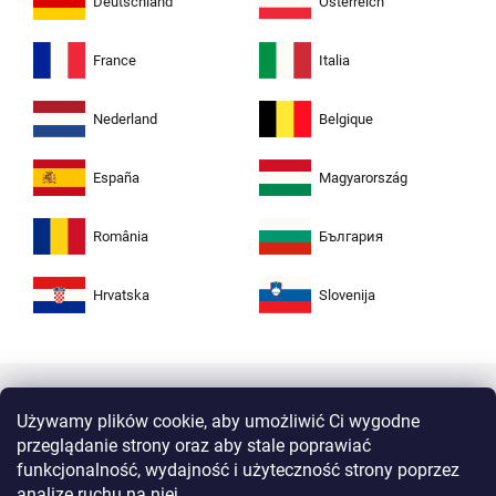
Deutschland
Österreich
France
Italia
Nederland
Belgique
España
Magyarország
România
България
Hrvatska
Slovenija
Używamy plików cookie, aby umożliwić Ci wygodne
przeglądanie strony oraz aby stale poprawiać
funkcjonalność, wydajność i użyteczność strony poprzez
analizę ruchu na niej.