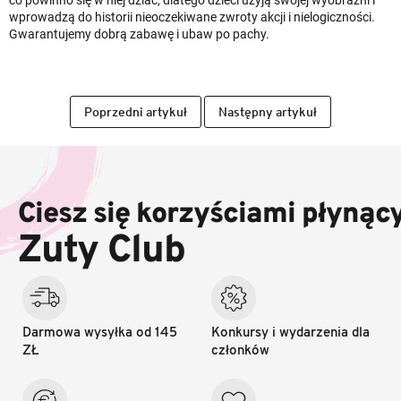
wprowadzą do historii nieoczekiwane zwroty akcji i nielogiczności.
Gwarantujemy dobrą zabawę i ubaw po pachy.
Poprzedni artykuł
Następny artykuł
S
t
o
Ciesz się korzyściami płynąc
p
k
Zuty Club
a
Darmowa wysyłka od 145
Konkursy i wydarzenia dla
ZŁ
członków