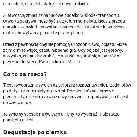
samochód, samolot, statek lub nawet rakieta.
Z łatwością zmienisz papierowe pudełko w środek transportu.
Otwarta pokrywa może być skrzydłami samolotu, kiedy z przodu
namalujesz światła powstanie samochód, a miotła z kawałkiem
materiału wytworzą maszt z piracką flagą.
Dzieci z pewnością chętnie pomogą Ci ozdobić swój pojazd. Może
zajmie im to więcej czasu niż sama gra. Gdy pojazd jest gotowy,
wszystko, co musisz zrobić, to wsiąść i wybrać się w podróż na
przykład do Afryki, Karaibu lub na Marsa.
Co to za rzecz?
Trenuj wyobraźnię swoich dzieci przez rozpoznawanie przedmiotów
po dotyku z zamkniętymi oczami. Pozbieraj różne domowe
przedmioty, dzieciom zawiąż oczy i pozwól im zgadywać, co to jest i
do czego służy.
To świetny sposób na ćwiczenie nie tylko wyobraźni, ale także
pamięci u dzieci.
Degustacja po ciemku