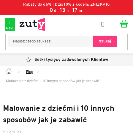
Przejść
Rabaty do 66% | Dziś 10% z kodem: ZNIZKA10
do
0
:
13
:
17
d
h
m
treści
Szukaj
Setki tysięcy zadowolonych Klientów
Blog
Home
Malowanie z dziećmi i 10 innych sposobów jak je zabawić
Malowanie z dziećmi i 10 innych
sposobów jak je zabawić
23.2.2021