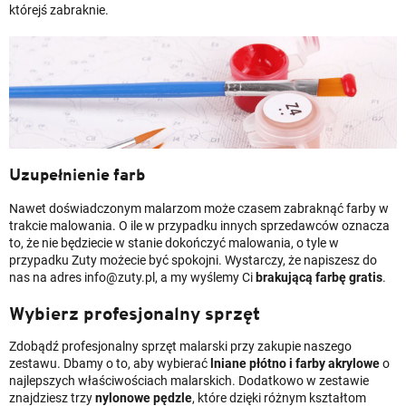
którejś zabraknie.
Uzupełnienie farb
Nawet doświadczonym malarzom może czasem zabraknąć farby w
trakcie malowania. O ile w przypadku innych sprzedawców oznacza
to, że nie będziecie w stanie dokończyć malowania, o tyle w
przypadku Zuty możecie być spokojni. Wystarczy, że napiszesz do
nas na adres info@zuty.pl, a my wyślemy Ci
brakującą farbę gratis
.
Wybierz profesjonalny sprzęt
Zdobądź profesjonalny sprzęt malarski przy zakupie naszego
zestawu. Dbamy o to, aby wybierać
lniane płótno i farby akrylowe
o
najlepszych właściwościach malarskich. Dodatkowo w zestawie
znajdziesz trzy
nylonowe pędzle
, które dzięki różnym kształtom