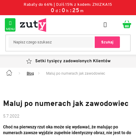
Przejść
Rabaty do 66% | Dziś 15% z kodem: ZNIZKA15
do
0
0
25
d
h
m
treści
Szukaj
Setki tysięcy zadowolonych Klientów
Blog
Maluj po numerach jak zawodowiec
Home
Maluj po numerach jak zawodowiec
5.7.2022
Choć na pierwszy rzut oka może się wydawać, że malując po
numerach zawsze wyjdzie zupełnie identyczny obraz, nie jest to do