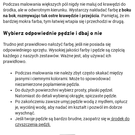
Podczas malowania większych pól nigdy nie maluj od krawędzi do
środka, ale w odwrotnym kierunku. Wystarczy nakładać farbę
z boku
na bok
,
rozmywając tak ostre krawędzie i przejścia
. Pamiętaj, że im
bardziej mokra farba, tym łatwiej wtapia się i przechodzi w drugą.
Wybierz odpowiednie pędzle i dbaj o nie
Trudno jest prawidłowo nałożyć farbę, jeśli nie posiada się
odpowiedniego sprzętu. Wysokiej jakości farby i pędzle są częścią
każdego z naszych zestawów. Ważne jest, aby używać ich
prawidłowo.
Podczas malowania nie należy zbyt często skakać między
jasnymi i ciemnymi kolorami. Może to spowodować
niezamierzone poplamienie pędzla.
Do dużych powierzchni wybierz prosty, płaski pędzel.
Natomiast do detali wybieraj okrągłe, spiczaste pędzle.
Po zakończeniu zawsze umyj pędzle wodą z mydłem, opłucz
je, wyciśnij wodę, aby nadać im kształt i pozwól im dobrze
wyschnąć.
Jeśli twoje pędzle są bardzo brudne, zaopatrz się w
środek do
czyszczenia pędzli.