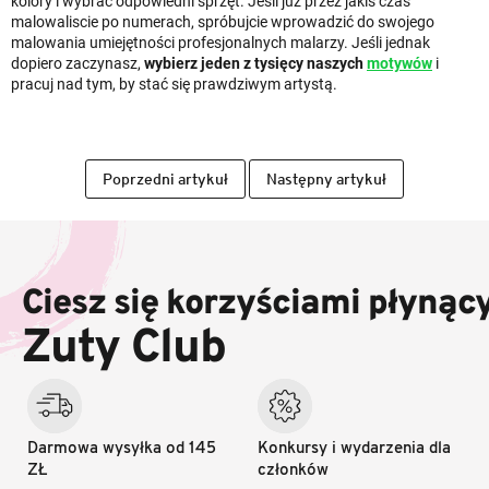
kolory i wybrać odpowiedni sprzęt. Jeśli już przez jakiś czas
malowaliscie po numerach, spróbujcie wprowadzić do swojego
malowania umiejętności profesjonalnych malarzy. Jeśli jednak
dopiero zaczynasz,
wybierz jeden z tysięcy naszych
motywów
i
pracuj nad tym, by stać się prawdziwym artystą.
Poprzedni artykuł
Następny artykuł
S
t
o
Ciesz się korzyściami płynąc
p
k
Zuty Club
a
Darmowa wysyłka od 145
Konkursy i wydarzenia dla
ZŁ
członków