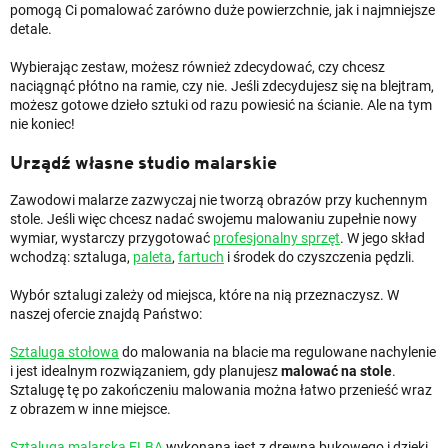
pomogą Ci pomalować zarówno duże powierzchnie, jak i najmniejsze
detale.
Wybierając zestaw, możesz również zdecydować, czy chcesz
naciągnąć płótno na ramie, czy nie. Jeśli zdecydujesz się na blejtram,
możesz gotowe dzieło sztuki od razu powiesić na ścianie. Ale na tym
nie koniec!
Urządź własne studio malarskie
Zawodowi malarze zazwyczaj nie tworzą obrazów przy kuchennym
stole. Jeśli więc chcesz nadać swojemu malowaniu zupełnie nowy
wymiar, wystarczy przygotować
profesjonalny sprzęt
. W jego skład
wchodzą: sztaluga,
paleta
,
fartuch
i środek do czyszczenia pędzli.
Wybór sztalugi zależy od miejsca, które na nią przeznaczysz. W
naszej ofercie znajdą Państwo:
Sztaluga stołowa
do malowania na blacie ma regulowane nachylenie
i jest idealnym rozwiązaniem, gdy planujesz
malować na stole
.
Sztalugę tę po zakończeniu malowania można łatwo przenieść wraz
z obrazem w inne miejsce.
Sztaluga malarska ELBA
wykonana jest z drewna bukowego i dzięki