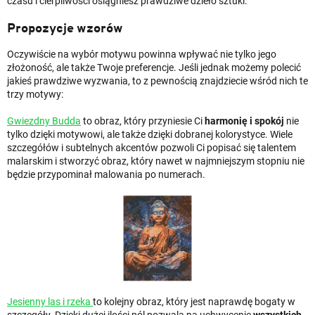
czasu i cierpliwości osiągniesz prawdziwe dzieło sztuki.
Propozycje wzorów
Oczywiście na wybór motywu powinna wpływać nie tylko jego
złożoność, ale także Twoje preferencje. Jeśli jednak możemy polecić
jakieś prawdziwe wyzwania, to z pewnością znajdziecie wśród nich te
trzy motywy:
Gwiezdny Budda
to obraz, który przyniesie Ci
harmonię i spokój
nie
tylko dzięki motywowi, ale także dzięki dobranej kolorystyce. Wiele
szczegółów i subtelnych akcentów pozwoli Ci popisać się talentem
malarskim i stworzyć obraz, który nawet w najmniejszym stopniu nie
będzie przypominał malowania po numerach.
Jesienny las i rzeka
to kolejny obraz, który jest naprawdę bogaty w
szczegóły. Dzięki dużej ilości pól pozwala na uchwycenie
wszystkich