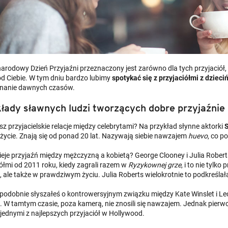
rodowy Dzień Przyjaźni przeznaczony jest zarówno dla tych przyjaciół, kt
od Ciebie. W tym dniu bardzo lubimy
spotykać się z przyjaciółmi z dzieci
nanie dawnych czasów.
łady sławnych ludzi tworzących dobre przyjaźnie
z przyjacielskie relacje między celebrytami? Na przykład słynne aktorki
S
 życie. Znają się od ponad 20 lat. Nazywają siebie nawzajem
huevo
, co p
nieje przyjaźń między mężczyzną a kobietą? George Clooney i Julia Rober
iółmi od 2011 roku, kiedy zagrali razem w
Ryzykownej grze
, i to nie tylk
 ale także w prawdziwym życiu. Julia Roberts wielokrotnie to podkreśla
odobnie słyszałeś o kontrowersyjnym związku między Kate Winslet i Leo
u. W tamtym czasie, poza kamerą, nie znosili się nawzajem. Jednak pierwo
 jednymi z najlepszych przyjaciół w Hollywood.