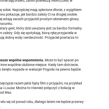
krotnie biją brawo, zanim powiedzą
moni
(cześć w
ię sobie. Najczęściej mają splecione dłonie, z wyjątkiem
nu pokazuje, jak bardzo zależy Ci na drugiej osobie.
iej witają swoich przyjaciół prostym skinieniem głowy.
szacunku.
 stary gest, który dziś uważany jest za bardzo formalny.
 zależy. Gdy się spotykają, biorą rękę przyjaciela w
ują dobrą wolę i serdeczność. Przyjaciel powtarza to
 wasze wspólne wspomnienia.
Może to być spacer po
b inne wspólnie ulubione miejsce. Kiedy tam dotrzecie,
e to święto wypada w wakacje! Pogoda na pewno będzie
rzyjcie razem jakiś fajny film o przyjaźni, na przykład
 i Louise
. Można to również połączyć z kolacją w
 od Was.
ało się od ponad roku, dlatego latem nie będzie przerwy
t.