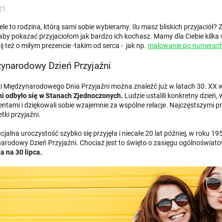
21
ele to rodzina, którą sami sobie wybieramy. Ilu masz bliskich przyjaciół
 aby pokazać przyjaciołom jak bardzo ich kochasz. Mamy dla Ciebie kilka 
 też o miłym prezencie -takim od serca - jak np.
malowanie po numerach
ynarodowy Dzień Przyjaźni
i Międzynarodowego Dnia Przyjaźni można znaleźć już w latach 30. XX 
ni odbyło się w Stanach Zjednoczonych.
Ludzie ustalili konkretny dzień,
entami i dziękowali sobie wzajemnie za wspólne relacje. Najczęstszymi p
tki przyjaźni.
icjalna uroczystość szybko się przyjęła i niecałe 20 lat później, w roku 
arodowy Dzień Przyjaźni. Chociaż jest to święto o zasięgu ogólnoświato
a na 30 lipca.