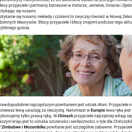
liscy przyjaciele i partnerzy biznesowi w Katarze, Jemenie, Omanie i Zj
otykając się nosami.
otykanie się nosami, niekiedy i czołami to zwyczaj również w Nowej Zela
dzennych Maorysów. Bliscy przyjaciele i bliscy znajomi podczas tego akt
ybitnego gościa.
rawdopodobnie najczęstszym powitaniem jest uścisk dłoni. Przyjaciele 
onieważ lewą uważają za nieczystą. Natomiast w
Europie
lewa ręka jest
ykonujemy tylko prawą ręką. W
Chinach
przyjaciele najczęściej witają się
aszym kraju jest to oznaka szczerości i serdeczności, o tyle dla Chińczyk
W
Zimbabwe i Mozambiku
powitanie jest szczególnie zabawne. Przyjacie