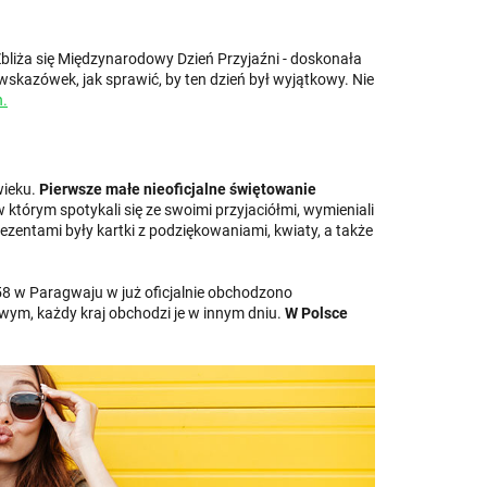
? Zbliża się Międzynarodowy Dzień Przyjaźni - doskonała
wskazówek, jak sprawić, by ten dzień był wyjątkowy. Nie
.
wieku.
Pierwsze małe nieoficjalne świętowanie
 w którym spotykali się ze swoimi przyjaciółmi, wymieniali
rezentami były kartki z podziękowaniami, kwiaty, a także
1958 w Paragwaju w już oficjalnie obchodzono
wym, każdy kraj obchodzi je w innym dniu.
W Polsce