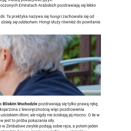
ednoczonych Emiratach Arabskich pozdrawiają się lekko
ndii. Ta praktyka nazywa się
hongi
i zachowała się od
u
dzielą się oddechem
. Hongi służy również do powitania
na
Bliskim Wschodzie
pozdrawiają się tylko prawą rękę,
 kojarzona z leworęcznością więc pozdrowienia
 uściskiem dłoni, ale nigdy nie ściskają jej mocno. O ile w
ów jest to próba pokazania siły.
le w Zimbabwe zwykle podają sobie ręce, a potem jeden