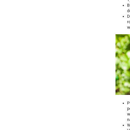
B
d
D
r
w
P
p
w
n