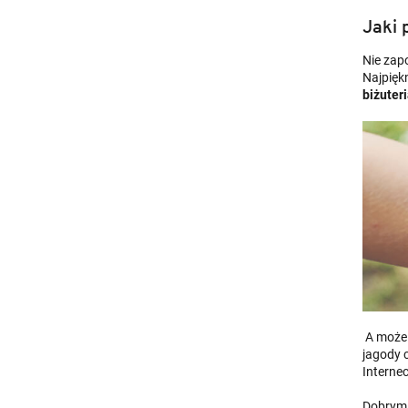
Jaki 
Nie zap
Najpięk
biżuteri
A może 
jagody c
Interne
Dobrym