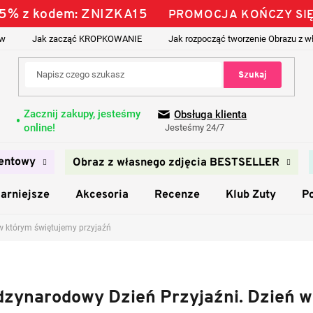
 15% z kodem: ZNIZKA15
PROMOCJA KOŃCZY SIĘ
ów
Jak zacząć KROPKOWANIE
Jak rozpocząć tworzenie Obrazu z w
Szukaj
Zacznij zakupy, jesteśmy
Obsługa klienta
online!
Jesteśmy 24/7
entowy
Obraz z własnego zdjęcia BESTSELLER
arniejsze
Akcesoria
Recenze
Klub Zuty
P
w którym świętujemy przyjaźń
dzynarodowy Dzień Przyjaźni. Dzień w