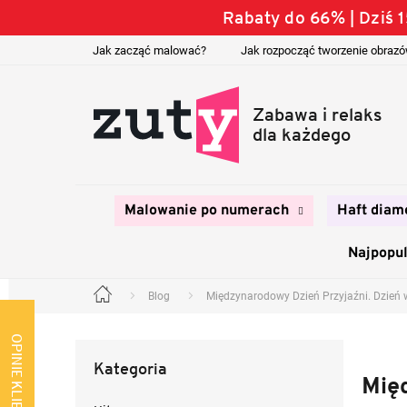
Przejść
Rabaty do 66% | Dziś
do
treści
Jak zacząć malować?
Jak rozpocząć tworzenie obraz
Malowanie po numerach
Haft diam
Najpopul
Blog
Międzynarodowy Dzień Przyjaźni. Dzień 
Home
P
a
OPINIE KLIENTÓW
Pominąć
s
Kategoria
kategorie
e
Mię
k