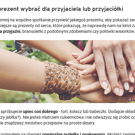
prezent wybrać dla przyjaciela lub przyjaciółki
omnij na wspólne spotkanie przynieść jakiegoś prezentu, aby pokazać swoj
niejsze są prezenty od serca, które pokazują, że naprawdę nam na kimś za
a przyjaźni,
bransoletki z podobnymi zdobieniami czy połówki wisiorków
spróbujecie
upiec coś dobrego
- tort, kołacz lub babeczki. Dodajcie skład
zy jabłka?). Nie jesteś mistrzem cukiernictwa i nie odważysz się zrobić 
cie znajdziesz mnóstwo przepisów na proste desery.
 pomysłem są również
oryginalne pudełka i opakowania.
Możesz zamówi