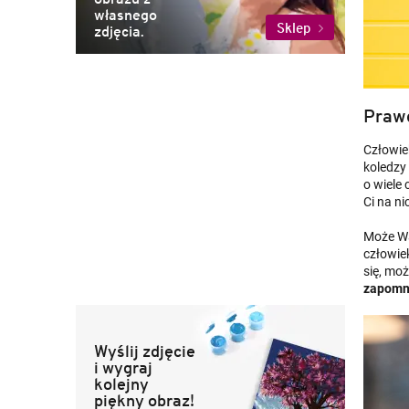
własnego
Sklep
zdjęcia.
Prawd
Człowiek
koledzy 
o wiele
Ci na ni
Może Wam
człowie
się, mo
zapomn
Wyślij zdjęcie
i wygraj
kolejny
piękny obraz!