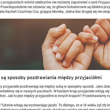
o przyjaciołach wśród celebrytów nie możemy zapomnieć o serii
Przyjaci
 Prawdopodobnie nie zdziwisz się, że główni bohaterowie są bliskimi prz
ała Rachel i Courtney Cox, grająca Monikę. Jedna bez drugiej się nie obej
 są sposoby pozdrawiania między przyjaciółmi
zy przyjaciele pozdrawiają się między sobą w specjalny sposób. Jako dzi
 witaliśmy się w naszych paczkach. W każdym kraju przyjaciele witają się
dłoni. Jak to jest między przyjaciółmi w innych krajach? Przedstawiamy n
 Tybecie witają się wystawiając języki. To dlatego, że w IX wieku żył zły 
ybetańczycy mieli pewność, że ich ukochana osoba nie jest jego reinkar