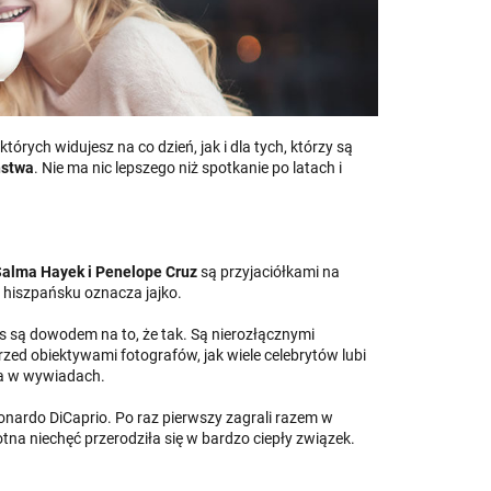
órych widujesz na co dzień, jak i dla tych, którzy są
ństwa
. Nie ma nic lepszego niż spotkanie po latach i
alma Hayek i Penelope Cruz
są przyjaciółkami na
o hiszpańsku oznacza jajko.
ts są dowodem na to, że tak. Są nierozłącznymi
o przed obiektywami fotografów, jak wiele celebrytów lubi
ła w wywiadach.
nardo DiCaprio. Po raz pierwszy zagrali razem w
tna niechęć przerodziła się w bardzo ciepły związek.