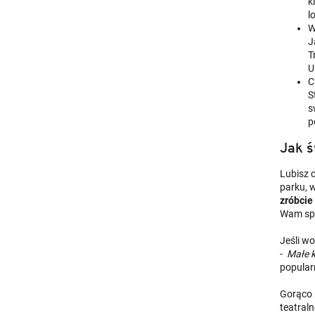
k
l
J
T
U
C
S
s
p
Jak ś
Lubisz 
parku, w
zróbcie 
Wam spr
Jeśli wo
-
Małe k
popular
Gorąco 
teatraln