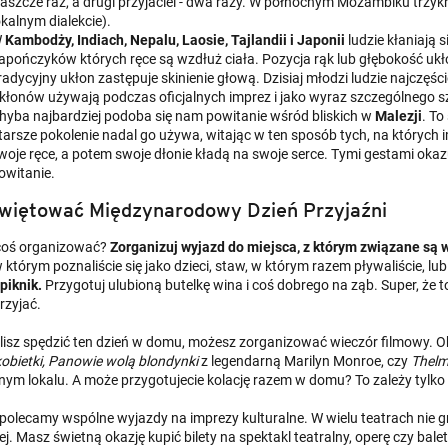
laszcze raz, a drugi przyjaciel - dwa razy. W północnym Mozambiku trzy
okalnym dialekcie).
W
Kambodży, Indiach, Nepalu, Laosie, Tajlandii i Japonii
ludzie kłaniają s
apończyków których ręce są wzdłuż ciała. Pozycja rąk lub głębokość ukło
radycyjny ukłon zastępuje skinienie głową. Dzisiaj młodzi ludzie najczęśc
kłonów używają podczas oficjalnych imprez i jako wyraz szczególnego 
hyba najbardziej podoba się nam powitanie wśród bliskich w
Malezji
. To
tarsze pokolenie nadal go używa, witając w ten sposób tych, na których im
woje ręce, a potem swoje dłonie kładą na swoje serce. Tymi gestami okaz
owitanie.
więtować Międzynarodowy Dzień Przyjaźni
coś organizować?
Zorganizuj wyjazd do miejsca, z którym związane są
 którym poznaliście się jako dzieci, staw, w którym razem pływaliście, lu
piknik.
Przygotuj ulubioną butelkę wina i coś dobrego na ząb. Super, ż
zyjać.
lisz spędzić ten dzień w domu, możesz zorganizować wieczór filmowy. Obej
obietki, Panowie wolą blondynki
z legendarną Marilyn
Monroe, czy
Thelma
nym lokalu. A może przygotujecie kolację razem w domu? To zależy tylko
polecamy wspólne wyjazdy na imprezy kulturalne. W wielu teatrach nie gr
ej. Masz świetną okazję kupić bilety na spektakl teatralny, operę czy bale