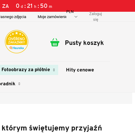
0
21
50
 ZA
d
h
m
PLN
Zaloguj
łasnego zdjęcia
Moje zamówienie
O nas
Dostawa i płatność
się
Pusty koszyk
Koszyk
Fotoobrazy za płótnie
Hity cenowe
oradnik
 którym świętujemy przyjaźń