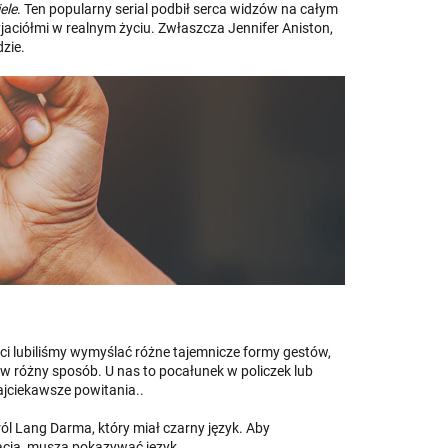
ele
. Ten popularny serial podbił serca widzów na całym
yjaciółmi w realnym życiu. Zwłaszcza Jennifer Aniston,
dzie.
eci lubiliśmy wymyślać różne tajemnicze formy gestów,
 w różny sposób. U nas to pocałunek w policzek lub
ajciekawsze powitania..
król Lang Darma, który miał czarny język. Aby
nacją, muszą pokazywać język.