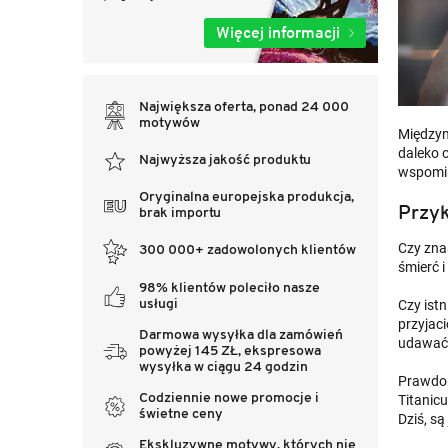
Więcej informacji
Największa oferta, ponad 24 000
motywów
Międzyna
daleko 
Najwyższa jakość produktu
wspomi
Oryginalna europejska produkcja,
Przyk
brak importu
Czy znas
300 000+ zadowolonych klientów
śmierć i
98% klientów poleciło nasze
usługi
Czy ist
przyjac
Darmowa wysyłka dla zamówień
udawać,
powyżej 145 ZŁ, ekspresowa
wysyłka w ciągu 24 godzin
Prawdop
Codziennie nowe promocje i
Titanic
świetne ceny
Dziś, są
Ekskluzywne motywy, których nie