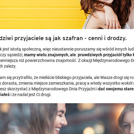
ziwi przyjaciele są jak szafran - cenni i drodzy.
 jest istotą społeczną, więc nieustannie poruszamy się wśród innych ludz
czy sąsiedzi,
mamy wielu znajomych, ale prawdziwych przyjaciół tylko k
 cenniejsza niż powierzchowna znajomość. Z okazji Międzynarodowego Dni
ch zależy.
 się przytrafiło, że mieliście bliskiego przyjaciela, ale Wasze drogi się ro
k dorasta, zmienia miejsce zamieszkania, pracę a wtedy wszystko wokół ni
żesz skorzystać z Międzynarodowego Dnia Przyjaźni i
dać swojemu stare
iałeś
i że nadal jest Ci drogi.