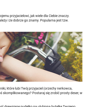
emu przyjacielowi, jak wiele dla Ciebie znaczy.
leży i że dobrze go znamy. Popularna jest tzw.
.
niki, które lubi Twój przyjaciel (orzechy nerkowca,
coś skomplikowanego? Postaraj się zrobić prosty deser, w
ć drewniane pudełko na ulubioną butelkę Twojego