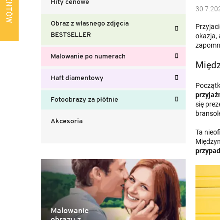
Hity cenowe
b
30.7.20
o
Obraz z własnego zdjęcia
Przyjaci
c
BESTSELLER
okazja,
z
zapomnij
n
Malowanie po numerach
y
Międz
Haft diamentowy
Początk
przyjaź
Fotoobrazy za płótnie
się prez
bransole
Akcesoria
Ta nieof
Międzyn
przypad
Malowanie
obrazu z