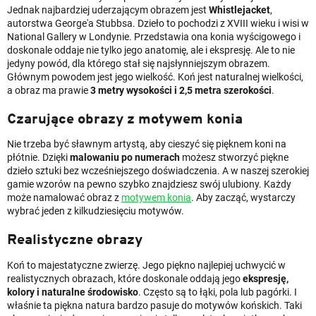
Jednak najbardziej uderzającym obrazem jest
Whistlejacket
,
autorstwa George'a Stubbsa. Dzieło to pochodzi z XVIII wieku i wisi w
National Gallery w Londynie. Przedstawia ona konia wyścigowego i
doskonale oddaje nie tylko jego anatomię, ale i ekspresję. Ale to nie
jedyny powód, dla którego stał się najsłynniejszym obrazem.
Głównym powodem jest jego wielkość. Koń jest naturalnej wielkości,
a obraz ma prawie
3 metry wysokości i 2,5 metra szerokości
.
Czarujące obrazy z motywem konia
Nie trzeba być sławnym artystą, aby cieszyć się pięknem koni na
płótnie. Dzięki
malowaniu po numerach
możesz stworzyć piękne
dzieło sztuki bez wcześniejszego doświadczenia. A w naszej szerokiej
gamie wzorów na pewno szybko znajdziesz swój ulubiony. Każdy
może namalować obraz z
motywem konia
. Aby zacząć, wystarczy
wybrać jeden z kilkudziesięciu motywów.
Realistyczne obrazy
Koń to majestatyczne zwierzę. Jego piękno najlepiej uchwycić w
realistycznych obrazach, które doskonale oddają jego
ekspresję,
kolory i naturalne środowisko
. Często są to łąki, pola lub pagórki. I
właśnie ta piękna natura bardzo pasuje do motywów końskich. Taki