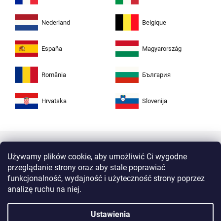
Nederland
Belgique
España
Magyarország
România
България
Hrvatska
Slovenija
Używamy plików cookie, aby umożliwić Ci wygodne
przeglądanie strony oraz aby stale poprawiać
funkcjonalność, wydajność i użyteczność strony poprzez
analizę ruchu na niej.
Kupuj w Zuta bezpiecznie i bez obaw. Dzięki
Ustawienia
protokołowi HTTPS Twoje dane osobiste są