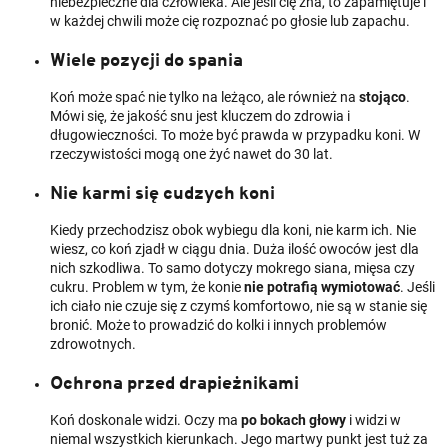
niebezpieczne dla człowieka. Ale jeśli cię zna, to zapamiętuje i
w każdej chwili może cię rozpoznać po głosie lub zapachu.
Wiele pozycji do spania
Koń może spać nie tylko na leżąco, ale również na
stojąco
.
Mówi się, że jakość snu jest kluczem do zdrowia i
długowieczności. To może być prawda w przypadku koni. W
rzeczywistości mogą one żyć nawet do 30 lat.
Nie karmi się cudzych koni
Kiedy przechodzisz obok wybiegu dla koni, nie karm ich. Nie
wiesz, co koń zjadł w ciągu dnia. Duża ilość owoców jest dla
nich szkodliwa. To samo dotyczy mokrego siana, mięsa czy
cukru. Problem w tym, że konie
nie potrafią wymiotować
. Jeśli
ich ciało nie czuje się z czymś komfortowo, nie są w stanie się
bronić. Może to prowadzić do kolki i innych problemów
zdrowotnych.
Ochrona przed drapieżnikami
Koń doskonale widzi. Oczy ma
po bokach głowy
i widzi w
niemal wszystkich kierunkach. Jego martwy punkt jest tuż za