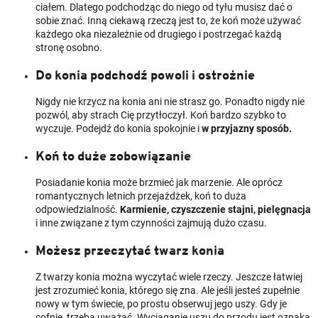
ciałem. Dlatego podchodząc do niego od tyłu musisz dać o
sobie znać. Inną ciekawą rzeczą jest to, że koń może używać
każdego oka niezależnie od drugiego i postrzegać każdą
stronę osobno.
Do konia podchodź powoli i ostrożnie
Nigdy nie krzycz na konia ani nie strasz go. Ponadto nigdy nie
pozwól, aby strach Cię przytłoczył. Koń bardzo szybko to
wyczuje. Podejdź do konia spokojnie i
w przyjazny sposób.
Koń to duże zobowiązanie
Posiadanie konia może brzmieć jak marzenie. Ale oprócz
romantycznych letnich przejażdżek, koń to duża
odpowiedzialność.
Karmienie, czyszczenie stajni, pielęgnacja
i inne związane z tym czynności zajmują dużo czasu.
Możesz przeczytać twarz konia
Z twarzy konia można wyczytać wiele rzeczy. Jeszcze łatwiej
jest zrozumieć konia, którego się zna. Ale jeśli jesteś zupełnie
nowy w tym świecie, po prostu obserwuj jego uszy. Gdy je
cofnie, trzeba uważać. Wyciąganie uszu do przodu jest oznaką