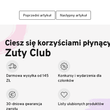
Poprzedni artykuł
Następny artykuł
S
t
o
Ciesz się korzyściami płynąc
p
k
Zuty Club
a
Darmowa wysyłka od 145
Konkursy i wydarzenia dla
ZŁ
członków
30-dniowa gwarancja
Listy ulubionych produktów
zwrotu