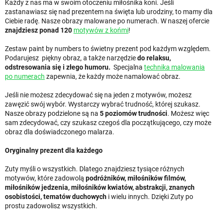
Każdy z nas ma w swoim otoczeniu miłośnika koni. Jeśli
zastanawiasz się nad prezentem na święta lub urodziny, to mamy dla
Ciebie radę. Nasze obrazy malowane po numerach. W naszej ofercie
znajdziesz ponad 120
motywów z końmi
!
Zestaw paint by numbers to świetny prezent pod każdym względem.
Podarujesz piękny obraz, a także narzędzie
do relaksu,
odstresowania się i złego humoru.
Specjalna
technika malowania
po numerach
zapewnia, że każdy może namalować obraz.
Jeśli nie możesz zdecydować się na jeden z motywów, możesz
zawęzić swój wybór. Wystarczy wybrać trudność, której szukasz.
Nasze obrazy podzielone są na
5 poziomów trudności
. Możesz więc
sam zdecydować, czy szukasz czegoś dla początkującego, czy może
obraz dla doświadczonego malarza.
Oryginalny prezent dla każdego
Zuty myśli o wszystkich. Dlatego znajdziesz tysiące różnych
motywów, które zadowolą
podróżników, miłośników filmów,
miłośników jedzenia, miłośników kwiatów, abstrakcji, znanych
osobistości, tematów duchowych
i wielu innych. Dzięki Zuty po
prostu zadowolisz wszystkich.