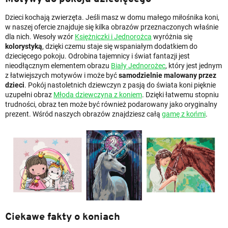
Dzieci kochają zwierzęta. Jeśli masz w domu małego miłośnika koni,
w naszej ofercie znajduje się kilka obrazów przeznaczonych właśnie
dla nich. Wesoły wzór
Księżniczki i Jednorożca
wyróżnia się
kolorystyką
, dzięki czemu staje się wspaniałym dodatkiem do
dziecięcego pokoju. Odrobina tajemnicy i świat fantazji jest
nieodłącznym elementem obrazu
Biały Jednorożec
, który jest jednym
z łatwiejszych motywów i może być
samodzielnie malowany przez
dzieci
. Pokój nastoletnich dziewczyn z pasją do świata koni pięknie
uzupełni obraz
Młoda dziewczyna z koniem
. Dzięki łatwemu stopniu
trudności, obraz ten może być również podarowany jako oryginalny
prezent. Wśród naszych obrazów znajdziesz całą
gamę z końmi
.
Ciekawe fakty o koniach