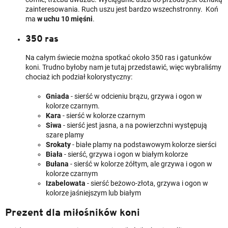
zainteresowania. Ruch uszu jest bardzo wszechstronny. Koń
ma
w uchu 10 mięśni
.
350 ras
Na całym świecie można spotkać około 350 ras i gatunków
koni. Trudno byłoby nam je tutaj przedstawić, więc wybraliśmy
chociaż ich podział kolorystyczny:
Gniada
- sierść w odcieniu brązu, grzywa i ogon w
kolorze czarnym.
Kara
- sierść w kolorze czarnym
Siwa
- sierść jest jasna, a na powierzchni występują
szare plamy
Srokaty
- białe plamy na podstawowym kolorze sierści
Biała
- sierść, grzywa i ogon w białym kolorze
Bułana
- sierść w kolorze żółtym, ale grzywa i ogon w
kolorze czarnym
Izabelowata
- sierść beżowo-złota, grzywa i ogon w
kolorze jaśniejszym lub białym
Prezent dla miłośników koni