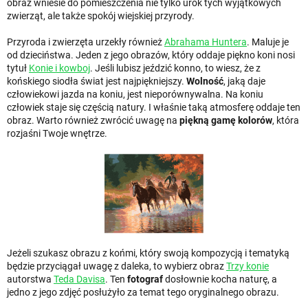
obraz wniesie do pomieszczenia nie tylko urok tych wyjątkowych
zwierząt, ale także spokój wiejskiej przyrody.
Przyroda i zwierzęta urzekły również
Abrahama Huntera
. Maluje je
od dzieciństwa. Jeden z jego obrazów, który oddaje piękno koni nosi
tytuł
Konie i kowboj
. Jeśli lubisz jeździć konno, to wiesz, że z
końskiego siodła świat jest najpiękniejszy.
Wolność
, jaką daje
człowiekowi jazda na koniu, jest nieporównywalna. Na koniu
człowiek staje się częścią natury. I właśnie taką atmosferę oddaje ten
obraz. Warto również zwrócić uwagę na
piękną gamę kolorów
, która
rozjaśni Twoje wnętrze.
Jeżeli szukasz obrazu z końmi, który swoją kompozycją i tematyką
będzie przyciągał uwagę z daleka, to wybierz obraz
Trzy konie
autorstwa
Teda Davisa
. Ten
fotograf
dosłownie kocha naturę, a
jedno z jego zdjęć posłużyło za temat tego oryginalnego obrazu.