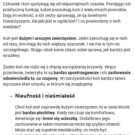
Człowiek i koń spotykają się od niepamiętnych czasów. Pomijając ich
praktyczną funkcję, ludzie poszukują koni z wielu innych powodów.
Dają im wolność, a ich cechy sprawiają, że są świetnymi
towarzyszami. Ale jaki jest w ogóle koń? I co powinniśmy o nich
wiedzieć?
Koń jest
dużym i uroczym zwierzęciem
. Jedni zakochują się w nich
od razu, inni mają do nich większy szacunek. I nie ma w tym nic
szczególnego. Stojąc obok konia zdasz sobie sprawę, jak bardzo jest
wrażliwy.
Żaden koń nie rodzi się z chęcią wyrządzania krzywdy. Wręcz
przeciwnie, zwierzęta te są
bardzo spostrzegawcze
i ich
zachowanie
odzwierciedla to, co czujemy
. W rzeczywistości koń bardzo łatwo
wyczuwa stan umysłu, w którym się znajdujemy.
Nieufność i nieśmiałość
Choć koń jest naprawdę dużym zwierzęciem, to w swej istocie
jest
bardzo płochliwy
. Kiedy nie czuje się komfortowo,
denerwuje się i
broni się ucieczką
. Dodatkowo jego
zachowanie w takim momencie może się szybko zmienić.
Może stać się zupełnie nieobliczalny, co może być