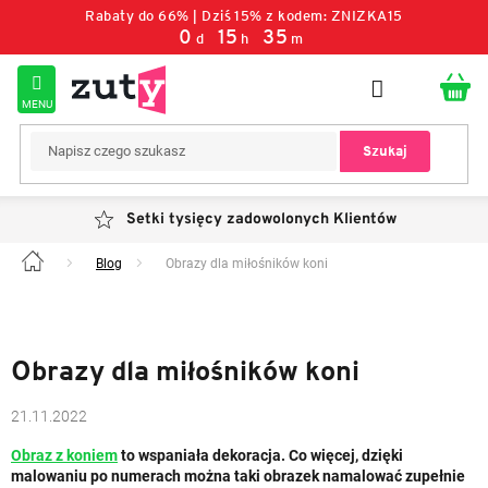
Przejść
Rabaty do 66% | Dziś 15% z kodem: ZNIZKA15
do
0
15
35
d
h
m
treści
Szukaj
Setki tysięcy zadowolonych Klientów
Blog
Obrazy dla miłośników koni
Home
Obrazy dla miłośników koni
21.11.2022
Obraz z koniem
to wspaniała dekoracja. Co więcej, dzięki
malowaniu po numerach można taki obrazek namalować zupełnie