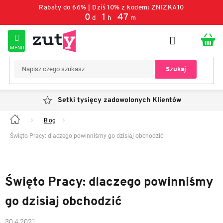
Przejść
Rabaty do 66% | Dziś 10% z kodem: ZNIZKA10
do
0
:
1
:
47
d
h
m
treści
Szukaj
Setki tysięcy zadowolonych Klientów
Blog
Home
Święto Pracy: dlaczego powinniśmy go dzisiaj obchodzić
Święto Pracy: dlaczego powinniśmy
go dzisiaj obchodzić
30.4.2021