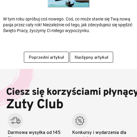
W tym roku spróbuj coś nowego. Coś, co może stanie się Twą nową
pasja przez cały rok! Niezależnie od tego, jak zdecydujesz się spędzić
Święto Pracy, życzymy Ci miłego wypoczynku.
Poprzedni artykuł
Następny artykuł
S
t
o
Ciesz się korzyściami płynąc
p
k
Zuty Club
a
Darmowa wysyłka od 145
Konkursy i wydarzenia dla