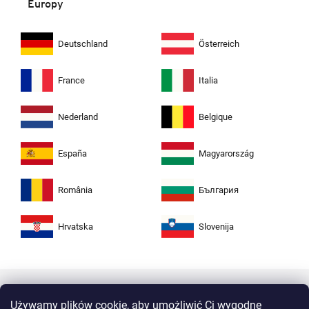
Europy
Deutschland
Österreich
France
Italia
Nederland
Belgique
España
Magyarország
România
България
Hrvatska
Slovenija
Używamy plików cookie, aby umożliwić Ci wygodne