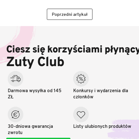
Poprzedni artykuł
S
t
o
Ciesz się korzyściami płynąc
p
k
Zuty Club
a
Darmowa wysyłka od 145
Konkursy i wydarzenia dla
ZŁ
członków
30-dniowa gwarancja
Listy ulubionych produktów
zwrotu