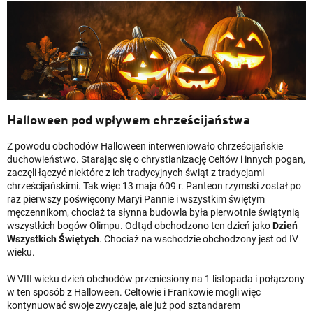
Halloween pod wpływem chrześcijaństwa
Z powodu obchodów Halloween interweniowało chrześcijańskie
duchowieństwo. Starając się o chrystianizację Celtów i innych pogan,
zaczęli łączyć niektóre z ich tradycyjnych świąt z tradycjami
chrześcijańskimi. Tak więc 13 maja 609 r. Panteon rzymski został po
raz pierwszy poświęcony Maryi Pannie i wszystkim świętym
męczennikom, chociaż ta słynna budowla była pierwotnie świątynią
wszystkich bogów Olimpu. Odtąd obchodzono ten dzień jako
Dzień
Wszystkich Świętych
. Chociaż na wschodzie obchodzony jest od IV
wieku.
W VIII wieku dzień obchodów przeniesiony na 1 listopada i połączony
w ten sposób z Halloween. Celtowie i Frankowie mogli więc
kontynuować swoje zwyczaje, ale już pod sztandarem