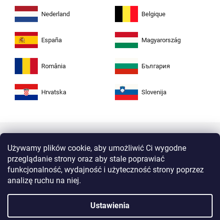
Nederland
Belgique
España
Magyarország
România
България
Hrvatska
Slovenija
Używamy plików cookie, aby umożliwić Ci wygodne
przeglądanie strony oraz aby stale poprawiać
funkcjonalność, wydajność i użyteczność strony poprzez
analizę ruchu na niej.
Kupuj w Zuta bezpiecznie i bez obaw. Dzięki
Ustawienia
protokołowi HTTPS Twoje dane osobiste są
całkowicie bezpieczne. Wszystkie informacje