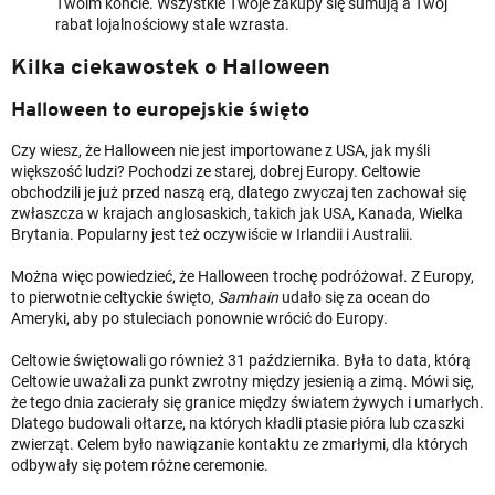
Twoim koncie. Wszystkie Twoje zakupy się sumują a Twój
rabat lojalnościowy stale wzrasta.
Kilka ciekawostek o Halloween
Halloween to europejskie święto
Czy wiesz, że Halloween nie jest importowane z USA, jak myśli
większość ludzi? Pochodzi ze starej, dobrej Europy. Celtowie
obchodzili je już przed naszą erą, dlatego zwyczaj ten zachował się
zwłaszcza w krajach anglosaskich, takich jak USA, Kanada, Wielka
Brytania. Popularny jest też oczywiście w Irlandii i Australii.
Można więc powiedzieć, że Halloween trochę podróżował. Z Europy,
to pierwotnie celtyckie święto,
Samhain
udało się za ocean do
Ameryki, aby po stuleciach ponownie wrócić do Europy.
Celtowie świętowali go również 31 października. Była to data, którą
Celtowie uważali za punkt zwrotny między jesienią a zimą. Mówi się,
że tego dnia zacierały się granice między światem żywych i umarłych.
Dlatego budowali ołtarze, na których kładli ptasie pióra lub czaszki
zwierząt. Celem było nawiązanie kontaktu ze zmarłymi, dla których
odbywały się potem różne ceremonie.