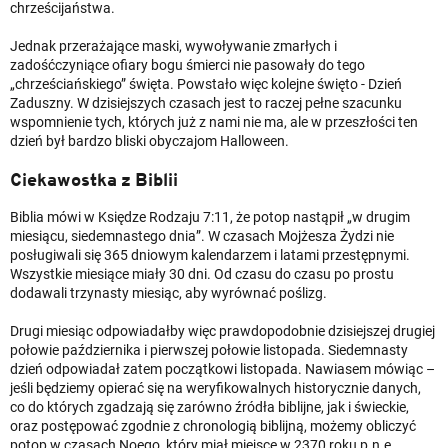
chrześcijaństwa.
Jednak przerażające maski, wywoływanie zmarłych i
zadośćczyniące ofiary bogu śmierci nie pasowały do tego
„chrześciańskiego” święta. Powstało więc kolejne święto - Dzień
Zaduszny. W dzisiejszych czasach jest to raczej pełne szacunku
wspomnienie tych, których już z nami nie ma, ale w przeszłości ten
dzień był bardzo bliski obyczajom Halloween.
Ciekawostka z Biblii
Biblia mówi w Księdze Rodzaju 7:11, że potop nastąpił „w drugim
miesiącu, siedemnastego dnia”. W czasach Mojżesza Żydzi nie
posługiwali się 365 dniowym kalendarzem i latami przestępnymi.
Wszystkie miesiące miały 30 dni. Od czasu do czasu po prostu
dodawali trzynasty miesiąc, aby wyrównać poślizg.
Drugi miesiąc odpowiadałby więc prawdopodobnie dzisiejszej drugiej
połowie października i pierwszej połowie listopada. Siedemnasty
dzień odpowiadał zatem początkowi listopada. Nawiasem mówiąc –
jeśli będziemy opierać się na weryfikowalnych historycznie danych,
co do których zgadzają się zarówno źródła biblijne, jak i świeckie,
oraz postępować zgodnie z chronologią biblijną, możemy obliczyć
potop w czasach Noego, który miał miejsce w 2370 roku p.n.e.