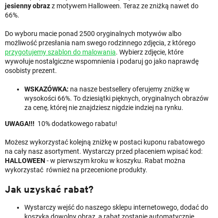
jesienny obraz
z motywem Halloween. Teraz ze zniżką nawet do
66%.
Do wyboru macie ponad 2500 oryginalnych motywów albo
możliwość przesłania nam swego rodzinnego zdjęcia, z którego
przygotujemy szablon do malowania
. Wybierz zdjęcie, które
wywołuje nostalgiczne wspomnienia i podaruj go jako naprawdę
osobisty prezent.
WSKAZÓWKA:
na nasze bestsellery oferujemy zniżkę w
wysokości 66%. To dziesiątki pięknych, oryginalnych obrazów
za cenę, której nie znajdziesz nigdzie indziej na rynku.
UWAGA!!!
10% dodatkowego rabatu!
Możesz wykorzystać kolejną zniżkę w postaci kuponu rabatowego
na cały nasz asortyment. Wystarczy przed płaceniem wpisać kod:
HALLOWEEN
- w pierwszym kroku w koszyku. Rabat można
wykorzystać również na przecenione produkty.
Jak uzyskać rabat?
Wystarczy wejść do naszego sklepu internetowego, dodać do
koszyka dowolny obraz, a rabat zostanie automatycznie