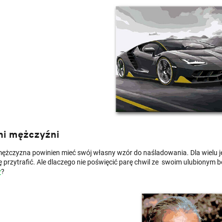
ni mężczyźni
ężczyzna powinien mieć swój własny wzór do naśladowania. Dla wielu jest 
ę przytrafić. Ale dlaczego nie poświęcić parę chwil ze swoim ulubiony
y
?