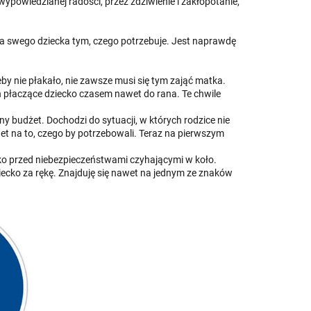
wypowiedzianej radości, przez zdziwienie i zakłopotanie,
dla swego dziecka tym, czego potrzebuje. Jest naprawdę
by nie płakało, nie zawsze musi się tym zająć matka.
h płaczące dziecko czasem nawet do rana. Te chwile
ny budżet. Dochodzi do sytuacji, w których rodzice nie
et na to, czego by potrzebowali. Teraz na pierwszym
ecko przed niebezpieczeństwami czyhającymi w koło.
ecko za rękę. Znajduję się nawet na jednym ze znaków