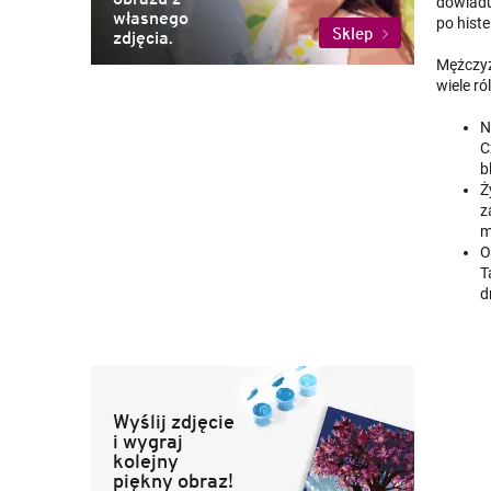
dowiaduj
własnego
po histe
Sklep
zdjęcia.
Mężczyz
wiele ró
N
C
b
Ż
z
m
O
T
d
Wyślij zdjęcie
i wygraj
kolejny
piękny obraz!