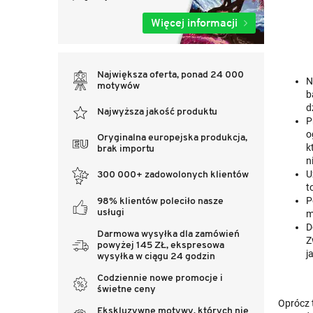
Więcej informacji
Największa oferta, ponad 24 000
N
motywów
b
d
Najwyższa jakość produktu
P
o
Oryginalna europejska produkcja,
k
brak importu
n
U
300 000+ zadowolonych klientów
t
P
98% klientów poleciło nasze
usługi
m
D
Darmowa wysyłka dla zamówień
Z
powyżej 145 ZŁ, ekspresowa
j
wysyłka w ciągu 24 godzin
Codziennie nowe promocje i
świetne ceny
Oprócz t
Ekskluzywne motywy, których nie