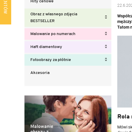
Hity cenowe
b
22.6.20
o
Obraz z własnego zdjęcia
Współcz
c
BESTSELLER
mężczyz
z
Tatom n
n
Malowanie po numerach
y
Haft diamentowy
Fotoobrazy za płótnie
Akcesoria
Rola
Malowanie
Mówi si
obrazu z