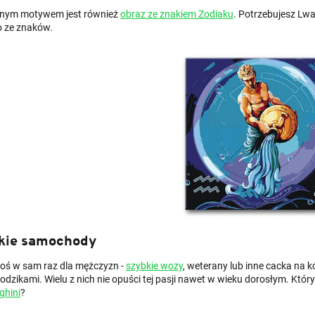
nym motywem jest również
obraz ze znakiem Zodiaku
. Potrzebujesz Lw
 ze znaków.
kie samochody
 coś w sam raz dla mężczyzn -
szybkie wozy
, weterany lub inne cacka na k
dzikami. Wielu z nich nie opuści tej pasji nawet w wieku dorosłym. Który
ghini
?