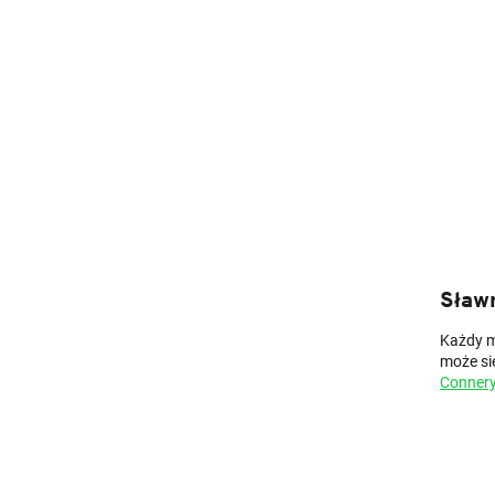
Sław
Każdy m
może si
Conner