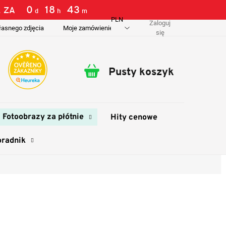
0
:
18
:
43
 ZA
d
h
m
PLN
Zaloguj
łasnego zdjęcia
Moje zamówienie
O nas
Dostawa i płatność
się
Pusty koszyk
Koszyk
Fotoobrazy za płótnie
Hity cenowe
oradnik