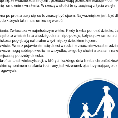
e się, że właśnie został ojcem, przedstawiają przeróżne reakcje – od nie
rię i omdlenie z wrażenia. W rzeczywistości te sytuacje są z życia wzięte.
na po prostu uczy się, co to znaczy być ojcem. Najważniejsze jest, być 
l, do których tata musi umieć się wczuć:
iania. Zwłaszcza w najmłodszym wieku. Kiedy trzeba ponosić dziecko, że
zęsto to właśnie tata chodzi godzinami po pokoju, kołysząc w ramionac
liskości pogłębiają naturalne więzi między dzieckiem i ojcem.
ywiciel. Wraz z pojawieniem się dzieci w rodzinie znacznie wzrasta rodzin
awsze mogą sobie pozwolić na wszystko, czego by chcieli a czasami naw
iejscu są potrzeby dziecka.
brońca. Jest wiele sytuacji, w których każdego dnia trzeba chronić dzi
akim synonimem zaufania i ochrony jest wizerunek ojca trzymającego dzi
rogowych: