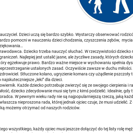
auczyciel. Dzieci uczą się bardzo szybko. Wystarczy obserwować rodzicó
ardzo pomocni w nauczeniu dzieci chodzenia, czyszczenia zębów, mycia rą
ziękowania…
rawodawca. Dziecko trzeba nauczyć słuchać. W rzeczywistości dziecko nie
graniczeń. Najlepiej jest ustalić jasne, ale życzliwe zasady, których dziec
tóry egzekwuje prawo. Bardzo ważne miejsce w wychowaniu spełnia dysc
ieprzestrzeganie ustalonych zasad. Oczywiście zawsze w duchu miłości
zdrowiciel. Stłuczone kolano, ugryzienie komara czy użądlenie pszczoły to
o najskuteczniejsze „leki” dla dzieci.
owiernik. Każde dziecko potrzebuje zwierzyć się ze swojego cierpienia i r
iłość, dziecko zdecydowanie musi się tym z kimś podzielić. Idealnie, gdy 
oradca. W pewnym wieku rady nie są najpopularniejszą rzeczą, jaką każd
właszcza nieproszona rada, której jednak ojciec czuje, że musi udzielić. 
aką możemy otrzymać od naszych rodziców.
ego wszystkiego, każdy ojciec musi jeszcze dołączyć do tej listy rolę m