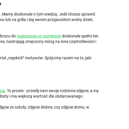
h
ie. Mamy doskonale o tym wiedzą. Jeśli chcesz sprawić
oo lub na grilla i daj swoim przyjaciołom wolny dzień,
 obrazu do
malowania po numerach
doskonale spełni ten
es, nastrajają zmęczony mózg na inne częstotliwości i
ród „męskich” motywów. Spójrzmy razem na to, jaki
cia
. To proste - prześlij nam swoje rodzinne zdjęcie, a my
obisty i ma większą wartość dla obdarowanego.
cie ze szkoły, zdjęcie ślubne, czy zdjęcie domu, w