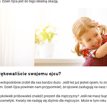
 Dzień Ojca jest do tego idealną okazją.
iękowaliście swojemu ojcu?
wdopodobnie zrobił dla nas bardzo dużo. Jeśli też już jesteś ojcem, to zn
em. Dzień Ojca powinien nam przypomnieć, że ojcowie zasługują na nasz 
dykolwiek próbowałeś znaleźć prezent dla mężczyzny? Jeśli nie masz bujne
kosmetyki. Kwiaty nie nadają się zbytnio dla mężczyzn. Może w tym rok