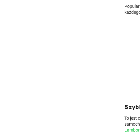
Popular
każdego
Szyb
To jest
samocho
Lambor