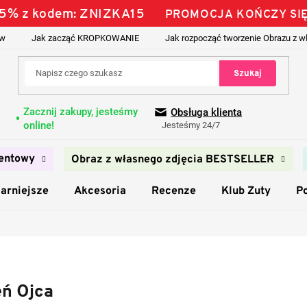
 15% z kodem: ZNIZKA15
PROMOCJA KOŃCZY SIĘ
ów
Jak zacząć KROPKOWANIE
Jak rozpocząć tworzenie Obrazu z w
Szukaj
Zacznij zakupy, jesteśmy
Obsługa klienta
online!
Jesteśmy 24/7
entowy
Obraz z własnego zdjęcia BESTSELLER
arniejsze
Akcesoria
Recenze
Klub Zuty
P
eń Ojca