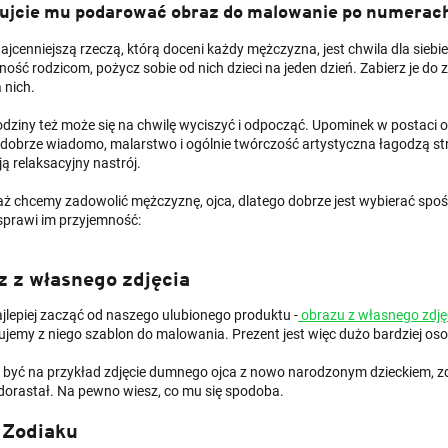
ujcie mu podarować obraz do malowanie po numerac
ajcenniejszą rzeczą, którą doceni każdy mężczyzna, jest chwila dla sieb
ość rodzicom, pożycz sobie od nich dzieci na jeden dzień. Zabierz je do z
a nich.
rodziny też może się na chwilę wyciszyć i odpocząć. Upominek w postaci
k dobrze wiadomo, malarstwo i ogólnie twórczość artystyczna łagodzą str
ą relaksacyjny nastrój.
ż chcemy zadowolić mężczyznę, ojca, dlatego dobrze jest wybierać spoś
prawi im przyjemność:
 z własnego zdjęcia
jlepiej zacząć od naszego ulubionego produktu -
obrazu z własnego zdję
ujemy z niego szablon do malowania. Prezent jest więc dużo bardziej os
 być na przykład zdjęcie dumnego ojca z nowo narodzonym dzieckiem, zdję
dorastał. Na pewno wiesz, co mu się spodoba.
 Zodiaku