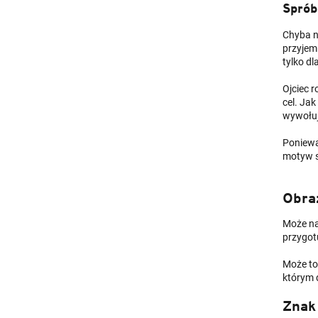
Sprób
Chyba n
przyjemn
tylko dl
Ojciec 
cel. Ja
wywołuj
Poniewa
motyw s
Obraz
Może na
przygot
Może to
którym 
Znak