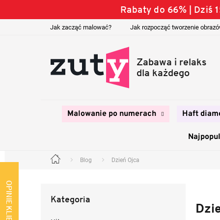
Przejść
Rabaty do 66% | Dziś
do
treści
Jak zacząć malować?
Jak rozpocząć tworzenie obraz
Malowanie po numerach
Haft diam
Najpopul
Blog
Dzień Ojca
Home
P
a
OPINIE KLIENTÓW
Pominąć
s
Kategoria
kategorie
e
Dzi
k