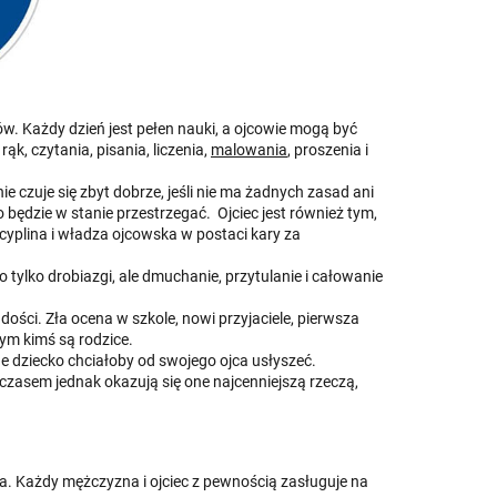
w. Każdy dzień jest pełen nauki, a ojcowie mogą być
k, czytania, pisania, liczenia,
malowania
, proszenia i
 czuje się zbyt dobrze, jeśli nie ma żadnych zasad ani
ko będzie w stanie przestrzegać. Ojciec jest również tym,
yplina i władza ojcowska w postaci kary za
.
 tylko drobiazgi, ale dmuchanie, przytulanie i całowanie
adości. Zła ocena w szkole, nowi przyjaciele, pierwsza
tym kimś są rodzice.
e dziecko chciałoby od swojego ojca usłyszeć.
Z czasem jednak okazują się one najcenniejszą rzeczą,
ęża. Każdy mężczyzna i ojciec z pewnością zasługuje na