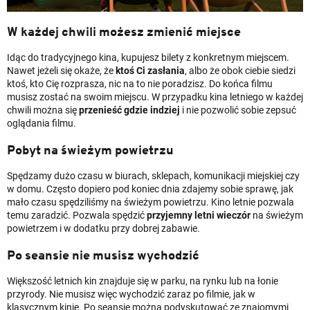
W każdej chwili możesz zmienić miejsce
Idąc do tradycyjnego kina, kupujesz bilety z konkretnym miejscem.
Nawet jeżeli się okaże, że
ktoś Ci zasłania
, albo że obok ciebie siedzi
ktoś, kto Cię rozprasza, nic na to nie poradzisz. Do końca filmu
musisz zostać na swoim miejscu. W przypadku kina letniego w każdej
chwili można się
przenieść gdzie indziej
i nie pozwolić sobie zepsuć
oglądania filmu.
Pobyt na świeżym powietrzu
Spędzamy dużo czasu w biurach, sklepach, komunikacji miejskiej czy
w domu. Często dopiero pod koniec dnia zdajemy sobie sprawę, jak
mało czasu spędziliśmy na świeżym powietrzu. Kino letnie pozwala
temu zaradzić. Pozwala spędzić
przyjemny letni wieczór
na
świeżym
powietrzem i w dodatku przy dobrej zabawie.
Po seansie nie musisz wychodzić
Większość letnich kin znajduje się w parku, na rynku lub na łonie
przyrody. Nie musisz więc wychodzić zaraz po filmie, jak w
klasycznym kinie. Po seansie można podyskutować ze znajomymi