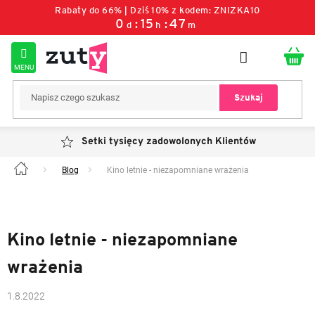
Przejść
Rabaty do 66% | Dziś 10% z kodem: ZNIZKA10
do
0
15
47
d
h
m
treści
Szukaj
Setki tysięcy zadowolonych Klientów
Blog
Kino letnie - niezapomniane wrażenia
Home
Kino letnie - niezapomniane
wrażenia
1.8.2022