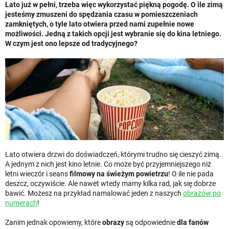
Lato już w pełni, trzeba więc wykorzystać piękną pogodę. O ile zimą
jesteśmy zmuszeni do spędzania czasu w pomieszczeniach
zamkniętych, o tyle lato otwiera przed nami zupełnie nowe
możliwości. Jedną z takich opcji jest wybranie się do kina letniego.
W czym jest ono lepsze od tradycyjnego?
Lato otwiera drzwi do doświadczeń, którymi trudno się cieszyć zimą.
A jednym z nich jest kino letnie. Co może być przyjemniejszego niż
letni wieczór i seans
filmowy na świeżym powietrzu
! O ile nie pada
deszcz, oczywiście. Ale nawet wtedy mamy kilka rad, jak się dobrze
bawić. Możesz na przykład namalować jeden z naszych
obrazów po
numerach
!
Zanim jednak opowiemy, które
obrazy
są odpowiednie
dla fanów