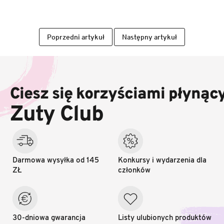
Poprzedni artykuł
Następny artykuł
S
t
o
Ciesz się korzyściami płynąc
p
k
Zuty Club
a
Darmowa wysyłka od 145
Konkursy i wydarzenia dla
ZŁ
członków
30-dniowa gwarancja
Listy ulubionych produktów