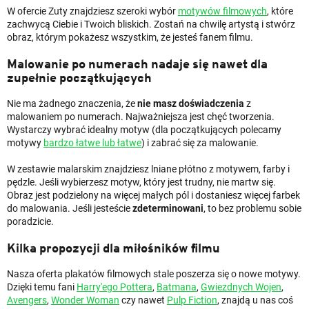
W ofercie Zuty znajdziesz szeroki wybór
motywów filmowych
, które
zachwycą Ciebie i Twoich bliskich. Zostań na chwilę artystą i stwórz
obraz, którym pokażesz wszystkim, że jesteś fanem filmu.
Malowanie po numerach nadaje się nawet dla
zupełnie początkujących
Nie ma żadnego znaczenia, że
nie masz doświadczenia
z
malowaniem po numerach. Najważniejsza jest chęć tworzenia.
Wystarczy wybrać idealny motyw (dla początkujących polecamy
motywy
bardzo łatwe lub łatwe
) i zabrać się za malowanie.
W zestawie malarskim znajdziesz lniane płótno z motywem, farby i
pędzle. Jeśli wybierzesz motyw, który jest trudny, nie martw się.
Obraz jest podzielony na więcej małych pól i dostaniesz więcej farbek
do malowania. Jeśli jesteście
zdeterminowani
, to bez problemu sobie
poradzicie.
Kilka propozycji dla miłośników filmu
Nasza oferta plakatów filmowych stale poszerza się o nowe motywy.
Dzięki temu fani
Harry'ego Pottera
,
Batmana
,
Gwiezdnych Wojen
,
Avengers
,
Wonder Woman
czy nawet
Pulp Fiction
, znajdą u nas coś