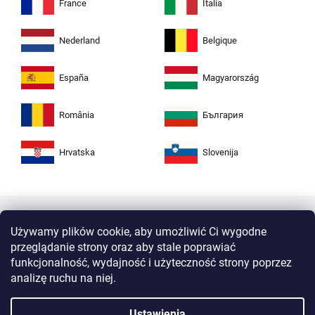
France
Italia
Nederland
Belgique
España
Magyarország
România
България
Hrvatska
Slovenija
Używamy plików cookie, aby umożliwić Ci wygodne
przeglądanie strony oraz aby stale poprawiać
funkcjonalność, wydajność i użyteczność strony poprzez
analizę ruchu na niej.
Kupuj w Zuta bezpiecznie i bez obaw. Dzięki
Ustawienia
protokołowi HTTPS Twoje dane osobiste są