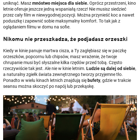
uniknąć. Masz
mnóstwo miejsca dla siebie.
Oprócz przestrzeni, kino
letnie oferuje jeszcze jedną wspaniałą rzecz! Nie musisz siedzieć
przez cały film w niewygodnej pozycji. Można przynieść koc a nawet
poduszkę i zapewnić sobie maksymalny komfort. To tak jak z
oglądaniem filmu w domu na sofie.
Nikomu nie przeszkadza, że podjadasz orzeszki
Kiedy w kinie panuje martwa cisza, a Ty zagłębiasz się w paczkę
orzeszków, popcornu lub chipsów, masz wrażenie, że twoje
chrupanie musi być słyszalne kilka rzędów przed tobą. Często
rzeczywiście tak jest. Ale nie w kinie letnim.
Ludzie są dalej od siebie
,
a naturalny zgiełk świata zewnętrznego tworzy przyjemne tło.
Ponadto w wielu kinach letnich znajdują się
bufety
, gdzie w trakcie
seansu można skoczyć po napój lub przekąskę.