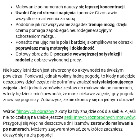
Malowanie po numerach nauczy się
lepszej koncentracji
.
Uwolni Cię od stresu i napięcia
i pomoże Ci zostawić
wszystkie zmartwienia za sobą.
Podobnie jak rozwiązywanie zagadek
trenuje mózg
, dzięki
czemu pomaga zapobiegać neurodegeneracyjnym
schorzeniom mózgu.
Ponadto malując małe pola i bardziej skomplikowane obrazki
poprawiasz małą motorykę i dokładność.
Gotowy obraz da Ci
poczucie wewnętrznej satysfakcji i
radości
z dobrze wykonanej pracy.
Nie każdy letni dzień jest stworzony do aktywności na świeżym
powietrzu. Ponieważ jednak wolimy ładną pogodę, to kiedy nadejdzie
deszczowy dzień często nie potrafimy znaleźć
satysfakcjonującego
zajęcia
. Jeśli jednak zamówisz zestaw do malowania po numerach,
wtedy będziesz mieć pewność, że masz ciekawe zajęcie, gdy pogoda
znów się pogorszy. Zobaczysz, że nie skończy się na jednym obrazie!
Wśród
filmowych obrazów
z Zuty każdy znajdzie coś dla siebie. A jeśli
nie, to czekają na Ciebie jeszcze
setki innych różnorodnych motywów
.
Przygotuj się więc na deszczowe dni i zamów
zestaw do malowania
po numerach
. Możemy zagwarantować, że wkrótce zaczniesz
cieszyć się na złą pogodę!