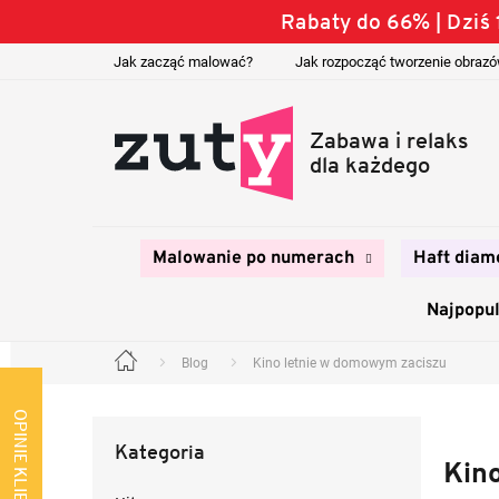
Przejść
Rabaty do 66% | Dzi
do
treści
Jak zacząć malować?
Jak rozpocząć tworzenie obraz
Malowanie po numerach
Haft diam
Najpopul
Blog
Kino letnie w domowym zaciszu
Home
P
a
OPINIE KLIENTÓW
Pominąć
s
Kategoria
kategorie
e
Kin
k