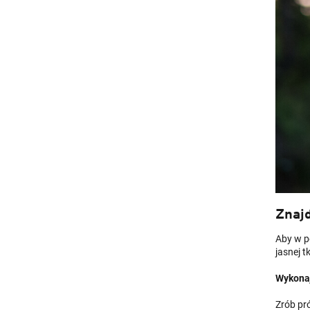
Znajd
Aby w p
jasnej 
Wykonaj
Zrób pró