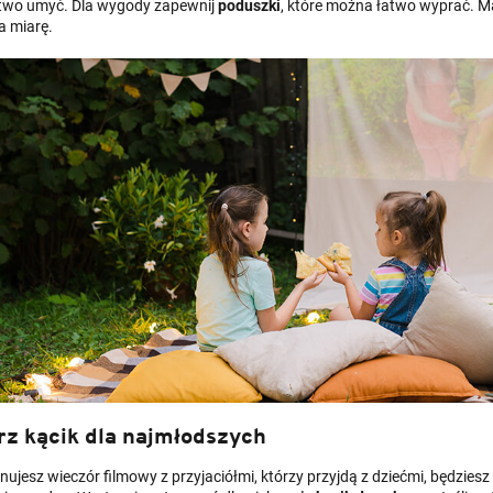
atwo umyć. Dla wygody zapewnij
poduszki
, które można łatwo wyprać. 
a miarę.
rz kącik dla najmłodszych
anujesz wieczór filmowy z przyjaciółmi, którzy przyjdą z dziećmi, będzie