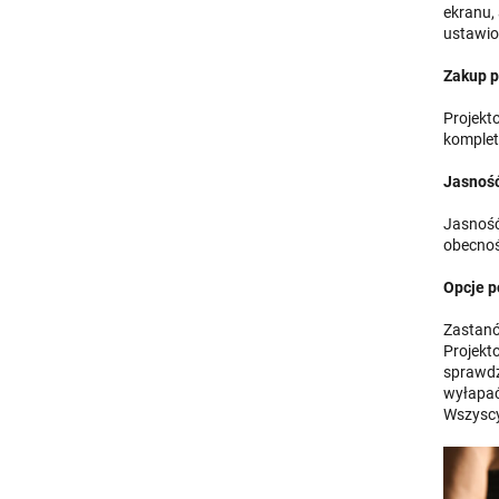
ekranu,
ustawio
Zakup p
Projekt
komplet
Jasność
Jasność
obecnoś
Opcje p
Zastanó
Projekt
sprawdz
wyłapać 
Wszyscy