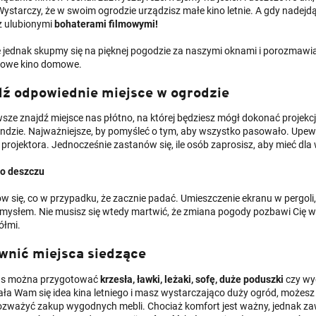
 Wystarczy, że w swoim ogrodzie urządzisz małe kino letnie. A gdy nade
 ulubionymi
bohaterami filmowymi!
e jednak skupmy się na pięknej pogodzie za naszymi oknami i porozmawia
towe kino domowe.
dź odpowiednie miejsce w ogrodzie
wsze znajdź miejsce nas płótno, na której będziesz mógł dokonać projekc
ndzie. Najważniejsze, by pomyśleć o tym, aby wszystko pasowało. Upewn
 projektora. Jednocześnie zastanów się, ile osób zaprosisz, aby mieć dla
o deszczu
w się, co w przypadku, że zacznie padać. Umieszczenie ekranu w pergoli
mysłem. Nie musisz się wtedy martwić, że zmiana pogody pozbawi Cię wra
iółmi.
wnić miejsca siedzące
ns można przygotować
krzesła, ławki, leżaki, sofę, duże poduszki
czy wy
ła Wam się idea kina letniego i masz wystarczająco duży ogród, możesz
ozważyć zakup wygodnych mebli. Chociaż komfort jest ważny, jednak za