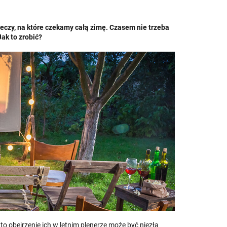
rzeczy, na które czekamy całą zimę. Czasem nie trzeba
ak to zrobić?
to obejrzenie ich w letnim plenerze może być niezłą