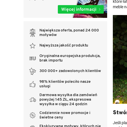
które ł
meble n
Więcej informacji
Największa oferta, ponad 24 000
motywów
Najwyższa jakość produktu
Oryginalna europejska produkcja,
brak importu
300 000+ zadowolonych klientów
98% klientów poleciło nasze
usługi
Darmowa wysyłka dla zamówień
powyżej 145 ZŁ, ekspresowa
wysyłka w ciągu 24 godzin
Stwó
Codziennie nowe promocje i
świetne ceny
Jeśli pl
Ekskluzywne motywy, których nie