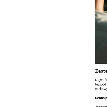
Zasta
Najważni
też pod
wiekowy
Seans p
Jeśli wy