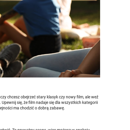
czy chcesz obejrzeć stary klasyk czy nowy film, ale weź
pewnij się, że film nadaje się dla wszystkich kategorii
olejności ma chodzić o dobrą zabawę.
c martwić. To prywatny seans, więc możesz w spokoju