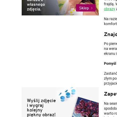
własnego
frajdą.
Sklep
zdjęcia.
obrazy
z
Na razi
komfor
Znaj
Po pier
na wera
ekranu i
Pomyśl 
Zastanó
złym po
przyjac
Zape
Wyślij zdjęcie
Na sea
i wygraj
spodoba
kolejny
warto r
piękny obraz!