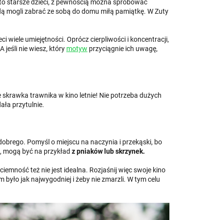
ą to starsze dzieci, z pewnością można spróbować
ą mogli zabrać ze sobą do domu miłą pamiątkę. W Zuty
i wiele umiejętności. Oprócz cierpliwości i koncentracji,
 jeśli nie wiesz, który
motyw
przyciągnie ich uwagę,
 skrawka trawnika w kino letnie! Nie potrzeba dużych
ała przytulnie.
dobrego. Pomyśl o miejscu na naczynia i przekąski, bo
, mogą być na przykład
z pniaków lub skrzynek.
emność też nie jest idealna. Rozjaśnij więc swoje kino
 było jak najwygodniej i żeby nie zmarzli. W tym celu