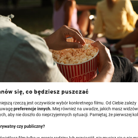
nów się, co będziesz puszczać
ejszą rzeczą jest oczywiście wybór konkretnego filmu. Od Ciebie zależy 
 uwagę
preferencje innych.
Miej również na uwadze, jakich masz widzów. U
ch, aby nie doszło do nieprzyjemnych sytuacji. Pamiętaj, że pierwszej k
rywatny czy publiczny?
świetlasz film tylko w gronie rodziny lub przyjaciół, nie musisz się o ni