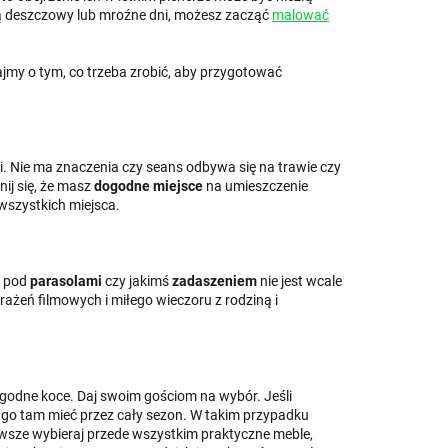
jdą deszczowy lub mroźne dni, możesz zacząć
malować
jmy o tym, co trzeba zrobić, aby przygotować
ji. Nie ma znaczenia czy seans odbywa się na trawie czy
ij się, że masz
dogodne miejsce
na umieszczenie
 wszystkich miejsca.
, pod
parasolami
czy jakimś
zadaszeniem
nie jest wcale
żeń filmowych i miłego wieczoru z rodziną i
godne koce. Daj swoim gościom na wybór. Jeśli
 go tam mieć przez cały sezon. W takim przypadku
wsze wybieraj przede wszystkim praktyczne meble,