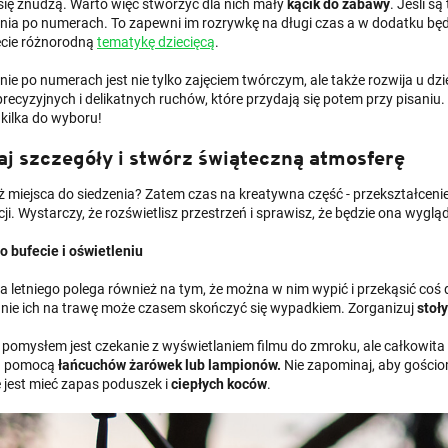
się znudzą. Warto więc stworzyć dla nich mały
kącik do zabawy
. Jeśli s
ia po numerach. To zapewni im rozrywkę na długi czas a w dodatku będ
ecie różnorodną
tematykę dziecięcą
.
e po numerach jest nie tylko zajęciem twórczym, ale także rozwija u dziec
precyzyjnych i delikatnych ruchów, które przydają się potem przy pisaniu. A
 kilka do wyboru!
j szczegóły i stwórz świąteczną atmosferę
ż miejsca do siedzenia? Zatem czas na kreatywna część - przekształcenie
ji. Wystarczy, że rozświetlisz przestrzeń i sprawisz, że będzie ona wygląd
o bufecie i oświetleniu
na letniego polega również na tym, że można w nim wypić i przekąsić coś 
nie ich na trawę może czasem skończyć się wypadkiem. Zorganizuj
stoły
pomysłem jest czekanie z wyświetlaniem filmu do zmroku, ale całkowita ci
za pomocą
łańcuchów żarówek lub lampionów.
Nie zapominaj, aby gościom
e jest mieć zapas poduszek i
ciepłych koców
.