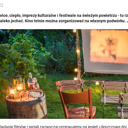
22
łońce, ciepło, imprezy kulturalne i festiwale na świeżym powietrzu - to 
daleko jechać. Kino letnie można zorganizować na własnym podwórku. J
ądanie filmów i seriali zazwyczaj rezerwujemy na jesień i deszczowe dni, 