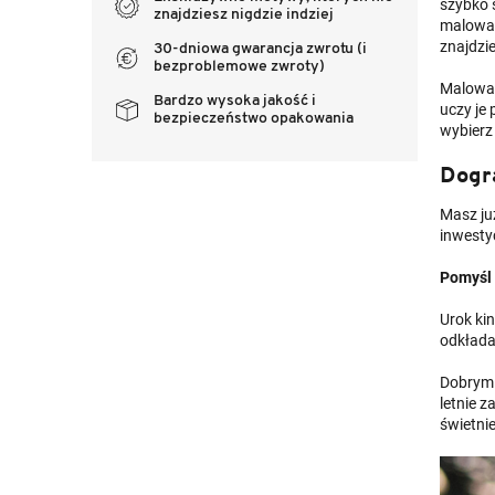
szybko 
znajdziesz nigdzie indziej
malowan
znajdzi
30-dniowa gwarancja zwrotu (i
bezproblemowe zwroty)
Malowani
Bardzo wysoka jakość i
uczy je 
bezpieczeństwo opakowania
wybierz
Dogra
Masz ju
inwestyc
Pomyśl 
Urok ki
odkłada
Dobrym 
letnie 
świetni