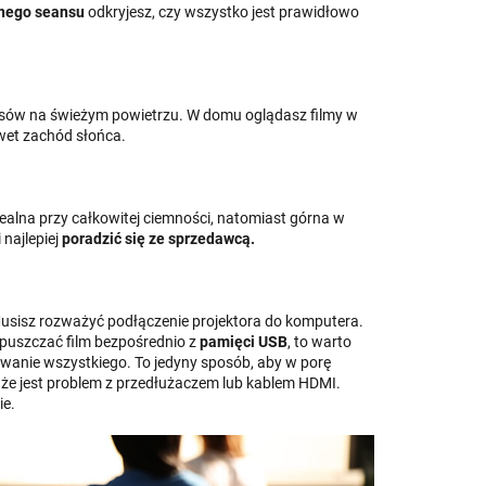
nego seansu
odkryjesz, czy wszystko jest prawidłowo
ansów na świeżym powietrzu. W domu oglądasz filmy w
awet zachód słońca.
ealna przy całkowitej ciemności, natomiast górna w
najlepiej
poradzić się ze sprzedawcą.
 Musisz rozważyć podłączenie projektora do komputera.
z puszczać film bezpośrednio z
pamięci USB
, to warto
towanie wszystkiego. To jedyny sposób, aby w porę
ć, że jest problem z przedłużaczem lub kablem HDMI.
ie.