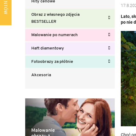
Hity cenowe
b
17.8.20
o
Obraz z własnego zdjęcia
Lato, s
c
BESTSELLER
po nie 
z
n
Malowanie po numerach
y
Haft diamentowy
Fotoobrazy za płótnie
Akcesoria
Malowanie
Choć ogl
obrazu z