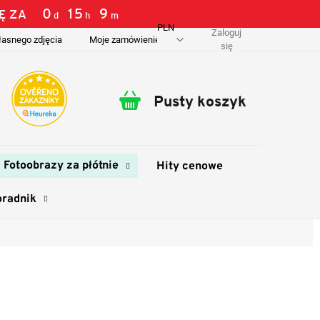
0
15
8
Ę ZA
d
h
m
PLN
Zaloguj
łasnego zdjęcia
Moje zamówienie
O nas
Dostawa i płatność
się
Pusty koszyk
Koszyk
Fotoobrazy za płótnie
Hity cenowe
oradnik