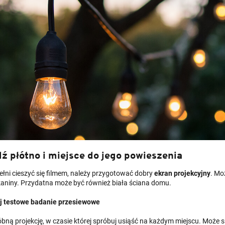
ź płótno i miejsce do jego powieszenia
ełni cieszyć się filmem, należy przygotować dobry
ekran projekcyjny
. Mo
tkaniny. Przydatna może być również biała ściana domu.
 testowe badanie przesiewowe
bną projekcję, w czasie której spróbuj usiąść na każdym miejscu. Może si