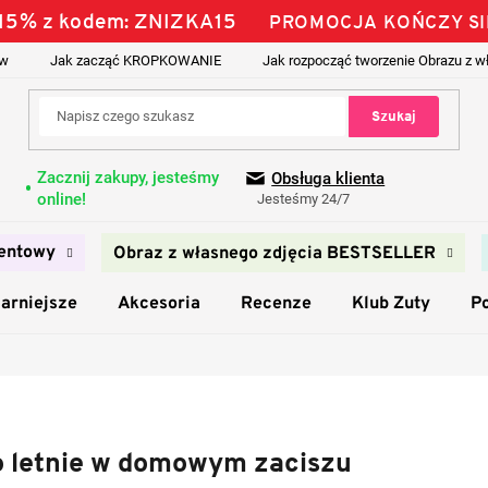
ś 15% z kodem: ZNIZKA15
PROMOCJA KOŃCZY SI
ów
Jak zacząć KROPKOWANIE
Jak rozpocząć tworzenie Obrazu z w
Szukaj
Zacznij zakupy, jesteśmy
Obsługa klienta
online!
Jesteśmy 24/7
entowy
Obraz z własnego zdjęcia BESTSELLER
arniejsze
Akcesoria
Recenze
Klub Zuty
P
o letnie w domowym zaciszu