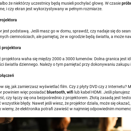
 albo że niektórzy uczestnicy będą musieli pochylać głowę. W czasie
prób
ne, i czy ekran jest wykorzystywany w pełnym rozmiarze.
rojektora
or jest podstawą. Jeśli masz go w domu, sprawdź, czy nadaje się do se
nych ciemnościach, ale pamiętaj, że w ogrodzie będą światła, a może n
 projektora
 projektora waha się między 2000 a 3000 lumenów. Dolna granica jest id
ci światła dziennego. Należy o tym pamiętać przy dokonywaniu zakupu i 
ołączeń
w się, jak zamierzasz wyświetlać film. Czy z płyty DVD czy z Internetu?
or powinien więc posiadać
bluetooth, wifi
lub kabel HDMI. Jeśli planujes
ić, czy łączy się ona bezpośrednio z projektorem. Złotą zasadą jest tes
wszystkie błędy. Nawet jeśli wiesz, że projektor działa, może się okaza
 wiemy, że elektronika potrafi zawieść w najmniej odpowiednim momenc