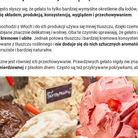
sto słyszy się, że gelato to tylko bardziej wymyślne określenie dla lodów,
się składem, produkcją, konsystencją, wyglądem i przechowywaniem
.
ochodzi z Włoch i do ich produkcji używa się mniej tłuszczu, dzięki cze
bijane znacznie delikatniej i wolniej. Oba te czynniki sprawiają, że gelat
j
kremowe i ubite
. Jednak połowa tłuszczu i bardziej kremowa konsystencj
wane z tłuszczu roślinnego i
nie dodaje się do nich sztucznych aromat
raziste i bardziej naturalne.
czne jest również ich przechowywanie. Prawdziwych gelato nigdy nie zna
i nierdzewnej
z płaskim dnem. Często są też przykrywane pokrywkami, aby