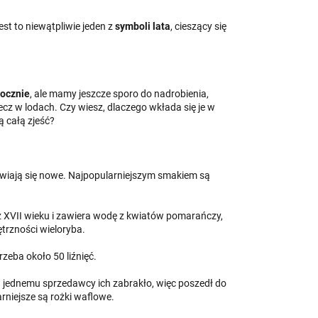
st to niewątpliwie jeden z
symboli lata
, cieszący się
rocznie
, ale mamy jeszcze sporo do nadrobienia,
ecz w lodach. Czy wiesz, dlaczego wkłada się je w
ą całą zjeść?
wiają się nowe. Najpopularniejszym smakiem są
 XVII wieku i zawiera wodę z kwiatów pomarańczy,
trzności wieloryba.
eba około 50 liźnięć.
 jednemu sprzedawcy ich zabrakło, więc poszedł do
arniejsze są rożki waflowe.