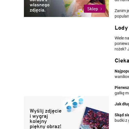
własnego
Sklep
zdjęcia.
Zanim j
popular
Lody
Wiele na
poniewa
rożek? J
Ciek
Najpopu
wanilio
Pierwsz
gałkę m
Jak dłu
Wyślij zdjęcie
i wygraj
Skąd si
kolejny
budki z 
piękny obraz!