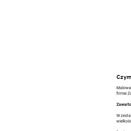
Czym
Malowan
firmie 
Zawarto
W zesta
wielkoś