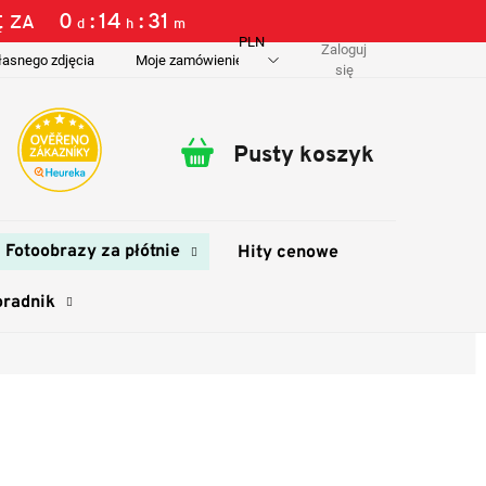
0
14
31
Ę ZA
d
h
m
PLN
Zaloguj
łasnego zdjęcia
Moje zamówienie
O nas
Dostawa i płatność
się
Pusty koszyk
Koszyk
Fotoobrazy za płótnie
Hity cenowe
oradnik