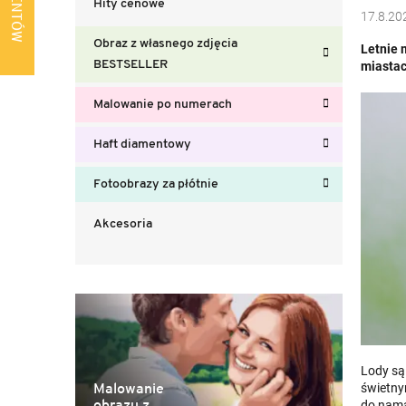
Hity cenowe
b
17.8.20
o
Obraz z własnego zdjęcia
Letnie 
c
BESTSELLER
miastac
z
n
Malowanie po numerach
y
Haft diamentowy
Fotoobrazy za płótnie
Akcesoria
Lody są 
Malowanie
świetny
obrazu z
do nama