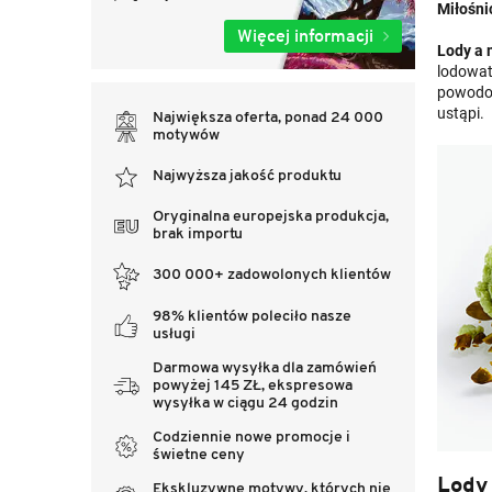
Miłośni
Więcej informacji
Lody a
lodowat
powodow
ustąpi.
Największa oferta, ponad 24 000
motywów
Najwyższa jakość produktu
Oryginalna europejska produkcja,
brak importu
300 000+ zadowolonych klientów
98% klientów poleciło nasze
usługi
Darmowa wysyłka dla zamówień
powyżej 145 ZŁ, ekspresowa
wysyłka w ciągu 24 godzin
Codziennie nowe promocje i
świetne ceny
Lody 
Ekskluzywne motywy, których nie