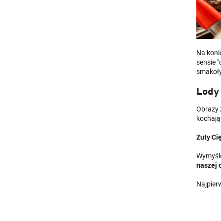
Na koni
sensie "
smakołyk
Lody 
Obrazy z
kochają
Zuty Ci
Wymyśle
naszej 
Najpier