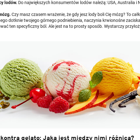
cy lodów.
Do największych konsumentów lodów należą: USA, Australia i 
 mózg.
Czy masz czasem wrażenie, że gdy jesz lody boli Cię mózg? To całki
ego dotknie twojego górnego podniebienia, naczynia krwionośne zaciskaj
ać ten specyficzny ból. Ale jest na to prosty sposób. Wystarczy przyłoż
kontra gelato: Jaka jest między nimi różnica?