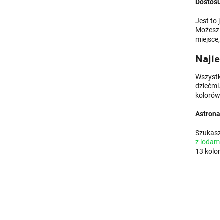
Dostosu
Jest to
Możesz 
miejsce
Najl
Wszystk
dziećmi
kolorów
Astrona
Szukasz
z lodam
13 kolo