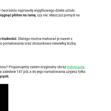
 w tworzeniu naprawdę wyjątkowego dzieła sztuki.
iągnąć płótno na ramę
, czy nie. Masz już pomysł na
m trudności
. Dlatego można malować je nawet z
l do pomalowania oraz stosunkowo niewielką liczbą
salonu? Proponujemy zatem oryginalny obraz
Astronauta
 na zaledwie 147 pól, a do jego namalowania użyjesz tylko
ących
.