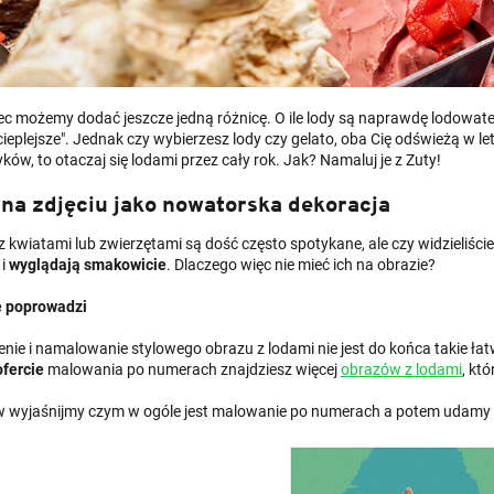
ec możemy dodać jeszcze jedną różnicę. O ile lody są naprawdę lodowate 
cieplejsze". Jednak czy wybierzesz lody czy gelato, oba Cię odświeżą w le
ów, to otaczaj się lodami przez cały rok. Jak? Namaluj je z Zuty!
na zdjęciu jako nowatorska dekoracja
 kwiatami lub zwierzętami są dość często spotykane, ale czy widzieliści
 i
wyglądają smakowicie
. Dlaczego więc nie mieć ich na obrazie?
ę poprowadzi
nie i namalowanie stylowego obrazu z lodami nie jest do końca takie ł
ofercie
malowania po numerach znajdziesz więcej
obrazów z lodami
, kt
w wyjaśnijmy czym w ogóle jest malowanie po numerach a potem udamy 