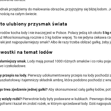
ednak przejdziemy do malowania obrazów, przyjrzyjmy się bliżej lodom. Je
nością na całym świecie.
 to ulubiony przysmak świata
rodów kocha lody i nie inaczej jest w Polsce. Polacy jedzą ich około
5 kg 
ż Włosi konsumują rocznie o 3 kg lodów więcej. To nie jedyna ciekawa rz
aki jest najpopularniejszy smak? Albo ile razy trzeba oblizać gałkę, żeby j
awostki na temat lodów
larniejszy smak.
Lody mają ponad 1000 różnych smaków i co roku poja
we i czekoladowe.
y przepis na lody.
Pierwszy udokumentowany przepis na lody pochodzi z
uszkatołową i tajemniczy składnik ambrę, która podobno pochodzi z wnę
go trwa zjedzenie jednej gałki?
Aby skonsumować całą gałkę lodów, potrz
ę wzięły rożki?
Pierwotnie lody były podawane w kubkach. Pewnego dnia
goframi i kazał im zrobić rożek, w którym sprzedawał lody. Dziś najpopul