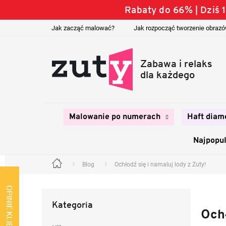
Przejść
Rabaty do 66% | Dziś
do
treści
Jak zacząć malować?
Jak rozpocząć tworzenie obraz
Malowanie po numerach
Haft diam
Najpopul
Blog
Ochłodź się i namaluj lody z Zuty!
Home
P
a
OPINIE KLIENTÓW
Pominąć
s
Kategoria
kategorie
e
Ochł
k