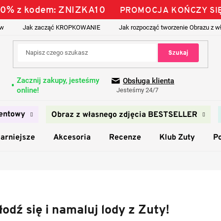
 10% z kodem: ZNIZKA10
PROMOCJA KOŃCZY SI
ów
Jak zacząć KROPKOWANIE
Jak rozpocząć tworzenie Obrazu z w
Szukaj
Zacznij zakupy, jesteśmy
Obsługa klienta
online!
Jesteśmy 24/7
entowy
Obraz z własnego zdjęcia BESTSELLER
arniejsze
Akcesoria
Recenze
Klub Zuty
P
odź się i namaluj lody z Zuty!