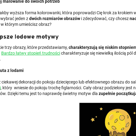
j malowanie do swoich potrzeb
 jakby wyższa forma kolorowanki, która poprowadzi Cię krok za krokiem
wybrać jeden z
dwóch rozmiarów obrazów
i zdecydować, czy chcesz
nac
, w którym umieścisz obraz?
epsze lodowe motywy
ie trzy obrazy, które przedstawiamy,
charakteryzują się niskim stopnie
.
Bardzo łatwy stopień trudności
charakteryzuje się niewielką ilością pó
.
uta z lodami
 ciekawej dekoracji do pokoju dziecięcego lub efektownego obrazu do 
i
, który wniesie do pokoju trochę figlarności. Cały obraz podzielony jest
rów. Dzięki temu jest to naprawdę świetny motyw dla
zupełnie początkuj