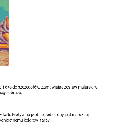
ci i oko do szczegółów. Zamawiając zestaw malarski w
onego obrazu.
w farb
. Motyw na płótnie podzielony jest na różnej
 konkretnemu kolorowi farby.