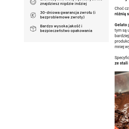
znajdziesz nigdzie indziej
Choć czę
30-dniowa gwarancja zwrotu (i
różnią 
bezproblemowe zwroty)
Gelato
p
Bardzo wysoka jakość i
tym są u
bezpieczeństwo opakowania
bardzie
produko
mniej wy
Specyfi
ze stal