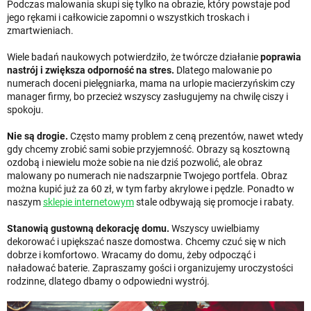
Podczas malowania skupi się tylko na obrazie, który powstaje pod
jego rękami i całkowicie zapomni o wszystkich troskach i
zmartwieniach.
Wiele badań naukowych potwierdziło, że twórcze działanie
poprawia
nastrój i zwiększa odporność na stres.
Dlatego malowanie po
numerach doceni pielęgniarka, mama na urlopie macierzyńskim czy
manager firmy, bo przecież wszyscy zasługujemy na chwilę ciszy i
spokoju.
Nie są drogie.
Często mamy problem z ceną prezentów, nawet wtedy
gdy chcemy zrobić sami sobie przyjemność. Obrazy są kosztowną
ozdobą i niewielu może sobie na nie dziś pozwolić, ale obraz
malowany po numerach nie nadszarpnie Twojego portfela. Obraz
można kupić już za 60 zł, w tym farby akrylowe i pędzle. Ponadto w
naszym
sklepie internetowym
stale odbywają się promocje i rabaty.
Stanowią gustowną dekorację domu.
Wszyscy uwielbiamy
dekorować i upiększać nasze domostwa. Chcemy czuć się w nich
dobrze i komfortowo. Wracamy do domu, żeby odpocząć i
naładować baterie. Zapraszamy gości i organizujemy uroczystości
rodzinne, dlatego dbamy o odpowiedni wystrój.