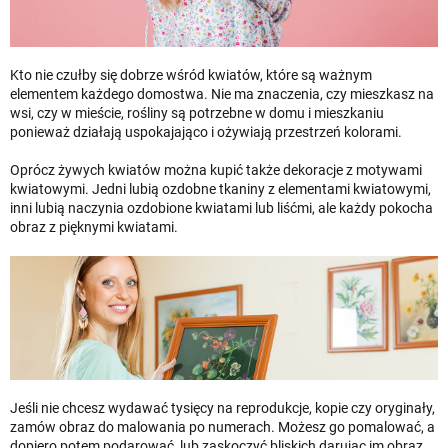
Kto nie czułby się dobrze wśród kwiatów, które są ważnym
elementem każdego domostwa. Nie ma znaczenia, czy mieszkasz na
wsi, czy w mieście, rośliny są potrzebne w domu i mieszkaniu
ponieważ działają uspokajająco i ożywiają przestrzeń kolorami.
Oprócz żywych kwiatów można kupić także dekoracje z motywami
kwiatowymi. Jedni lubią ozdobne tkaniny z elementami kwiatowymi,
inni lubią naczynia ozdobione kwiatami lub liśćmi, ale każdy pokocha
obraz z pięknymi kwiatami.
Jeśli nie chcesz wydawać tysięcy na reprodukcje, kopie czy oryginały,
zamów obraz do malowania po numerach. Możesz go pomalować, a
dopiero potem podarować, lub zaskoczyć bliskich darując im obraz,