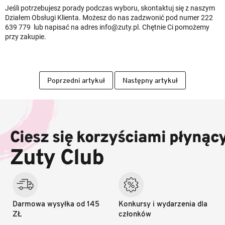
Jeśli potrzebujesz porady podczas wyboru, skontaktuj się z naszym
Działem Obsługi Klienta. Możesz do nas zadzwonić pod numer 222
639 779
lub napisać na adres info@zuty.pl. Chętnie Ci pomożemy
przy zakupie.
Poprzedni artykuł
Następny artykuł
S
t
o
Ciesz się korzyściami płynąc
p
k
Zuty Club
a
Darmowa wysyłka od 145
Konkursy i wydarzenia dla
ZŁ
członków