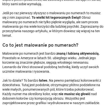
który sami sobie wymalują.
Jeśli po raz pierwszy słyszysz o malowaniu po numerach to musisz
się z nim zapoznać.
To wielki hit tegorocznych Świąt!
Obraz
malowany po numerach nie tylko pięknie wygląda, ale sam proces
malowania go ma wiele korzyści dla ludzkiej psychiki. Zapraszamy do
przeczytania naszego artykułu, w którym dowiesz się więcej na ten
temat.
Co to jest malowanie po numerach?
Malowanie po numerach jest bardzo
znaną i lubianą aktywnością.
Powstało w Ameryce w latach 50. ubiegłego wieku. Jednak jego
korzenie są znacznie głębsze, sięgają włoskiego renesansu.
Leonardo da Vinci stosował podobną technikę, kiedy uczył swoich
uczniów malowania i rysowania.
Jak to działa? To bardzo
łatwe.
Na pewno pamiętasz kolorowanki z
dzieciństwa. Tutaj jest podobnie, otrzymujesz płótno podzielone na
wiele małych, ponumerowanych pól, które trzeba pokolorować.
Każdy numer ma określony kolor, więc
nie musisz się głowić
nad
doborem kolorów czy kompozycją obrazu. Wszystko jest
zaprojektowane przez grafika i wydrukowane w naszym zakładzie.