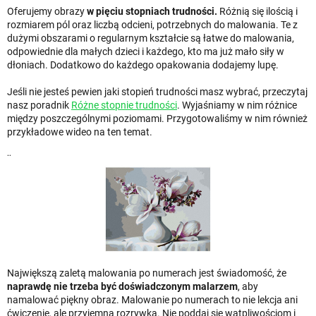
Oferujemy obrazy
w pięciu stopniach trudności.
Różnią się ilością i
rozmiarem pól oraz liczbą odcieni, potrzebnych do malowania. Te z
dużymi obszarami o regularnym kształcie są łatwe do malowania,
odpowiednie dla małych dzieci i każdego, kto ma już mało siły w
dłoniach. Dodatkowo do każdego opakowania dodajemy lupę.
Jeśli nie jesteś pewien jaki stopień trudności masz wybrać, przeczytaj
nasz poradnik
Różne stopnie trudności
. Wyjaśniamy w nim różnice
między poszczególnymi poziomami. Przygotowaliśmy w nim również
przykładowe wideo na ten temat.
¨
Największą zaletą malowania po numerach jest świadomość, że
naprawdę nie trzeba być doświadczonym malarzem
, aby
namalować piękny obraz. Malowanie po numerach to nie lekcja ani
ćwiczenie, ale przyjemna rozrywka. Nie poddaj się wątpliwościom i