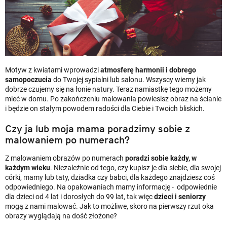
Motyw z kwiatami wprowadzi
atmosferę harmonii i dobrego
samopoczucia
do Twojej sypialni lub salonu. Wszyscy wiemy jak
dobrze czujemy się na łonie natury. Teraz namiastkę tego możemy
mieć w domu. Po zakończeniu malowania powiesisz obraz na ścianie
i będzie on stałym powodem radości dla Ciebie i Twoich bliskich.
Czy ja lub moja mama poradzimy sobie z
malowaniem po numerach?
Z malowaniem obrazów po numerach
poradzi sobie każdy, w
każdym wieku
. Niezależnie od tego, czy kupisz je dla siebie, dla swojej
córki, mamy lub taty, dziadka czy babci, dla każdego znajdziesz coś
odpowiedniego. Na opakowaniach mamy informację - odpowiednie
dla dzieci od 4 lat i dorosłych do 99 lat, tak więc
dzieci i seniorzy
mogą z nami malować. Jak to możliwe, skoro na pierwszy rzut oka
obrazy wyglądają na dość złożone?