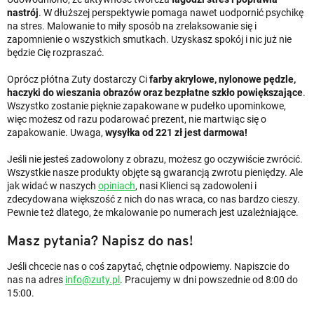
nastrój
. W dłuższej perspektywie pomaga nawet uodpornić psychikę
na stres. Malowanie to miły sposób na zrelaksowanie się i
zapomnienie o wszystkich smutkach. Uzyskasz spokój i nic już nie
będzie Cię rozpraszać.
Oprócz płótna Zuty dostarczy Ci
farby akrylowe, nylonowe pędzle,
haczyki do wieszania obrazów oraz bezpłatne szkło powiększające
.
Wszystko zostanie pięknie zapakowane w pudełko upominkowe,
więc możesz od razu podarować prezent, nie martwiąc się o
zapakowanie. Uwaga,
wysyłka od 221 zł jest darmowa!
Jeśli nie jesteś zadowolony z obrazu, możesz go oczywiście zwrócić.
Wszystkie nasze produkty objęte są gwarancją zwrotu pieniędzy. Ale
jak widać w naszych
opiniach
, nasi Klienci są zadowoleni i
zdecydowana większość z nich do nas wraca, co nas bardzo cieszy.
Pewnie też dlatego, że mkalowanie po numerach jest uzależniające.
Masz pytania? Napisz do nas!
Jeśli chcecie nas o coś zapytać, chętnie odpowiemy. Napiszcie do
nas na adres
info@zuty.pl
. Pracujemy w dni powszednie od 8:00 do
15:00.