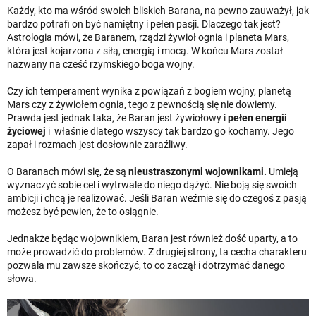
Każdy, kto ma wśród swoich bliskich Barana, na pewno zauważył, jak
bardzo potrafi on być namiętny i pełen pasji. Dlaczego tak jest?
Astrologia mówi, że Baranem, rządzi żywioł ognia i planeta Mars,
która jest kojarzona z siłą, energią i mocą. W końcu Mars został
nazwany na cześć rzymskiego boga wojny.
Czy ich temperament wynika z powiązań z bogiem wojny, planetą
Mars czy z żywiołem ognia, tego z pewnością się nie dowiemy.
Prawda jest jednak taka, że Baran jest żywiołowy i
pełen energii
życiowej
i właśnie dlatego wszyscy tak bardzo go kochamy. Jego
zapał i rozmach jest dosłownie zaraźliwy.
O Baranach mówi się, że są
nieustraszonymi wojownikami.
Umieją
wyznaczyć sobie cel i wytrwale do niego dążyć. Nie boją się swoich
ambicji i chcą je realizować. Jeśli Baran weźmie się do czegoś z pasją
możesz być pewien, że to osiągnie.
Jednakże będąc wojownikiem, Baran jest również dość uparty, a to
może prowadzić do problemów. Z drugiej strony, ta cecha charakteru
pozwala mu zawsze skończyć, to co zaczął i dotrzymać danego
słowa.