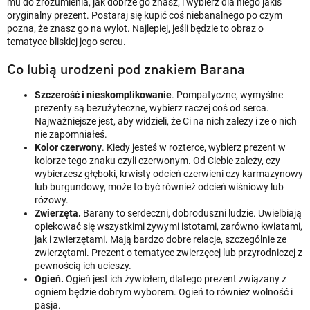
mu do zrozumienia, jak dobrze go znasz, i wybierz dla niego jakiś
oryginalny prezent. Postaraj się kupić coś niebanalnego po czym
pozna, że znasz go na wylot. Najlepiej, jeśli będzie to obraz o
tematyce bliskiej jego sercu.
Co lubią urodzeni pod znakiem Barana
Szczerość i nieskomplikowanie
. Pompatyczne, wymyślne
prezenty są bezużyteczne, wybierz raczej coś od serca.
Najważniejsze jest, aby widzieli, że Ci na nich zależy i że o nich
nie zapomniałeś.
Kolor czerwony
. Kiedy jesteś w rozterce, wybierz prezent w
kolorze tego znaku czyli czerwonym. Od Ciebie zależy, czy
wybierzesz głęboki, krwisty odcień czerwieni czy karmazynowy
lub burgundowy, może to być również odcień wiśniowy lub
różowy.
Zwierzęta.
Barany to serdeczni, dobroduszni ludzie. Uwielbiają
opiekować się wszystkimi żywymi istotami, zarówno kwiatami,
jak i zwierzętami. Mają bardzo dobre relacje, szczególnie ze
zwierzętami. Prezent o tematyce zwierzęcej lub przyrodniczej z
pewnością ich ucieszy.
Ogień.
Ogień jest ich żywiołem, dlatego prezent związany z
ogniem będzie dobrym wyborem. Ogień to również wolność i
pasja.