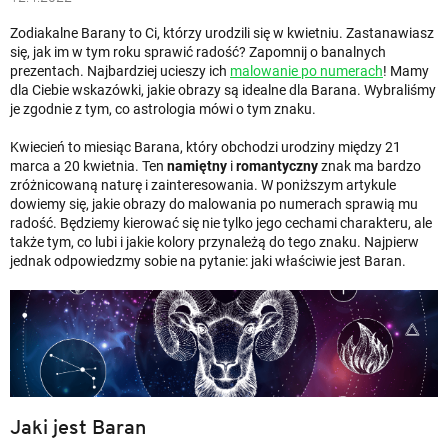
Zodiakalne Barany to Ci, którzy urodzili się w kwietniu. Zastanawiasz
się, jak im w tym roku sprawić radość? Zapomnij o banalnych
prezentach. Najbardziej ucieszy ich
malowanie po numerach
! Mamy
dla Ciebie wskazówki, jakie obrazy są idealne dla Barana. Wybraliśmy
je zgodnie z tym, co astrologia mówi o tym znaku.
Kwiecień to miesiąc Barana, który obchodzi urodziny między 21
marca a 20 kwietnia. Ten
namiętny
i
romantyczny
znak ma bardzo
zróżnicowaną naturę i zainteresowania. W poniższym artykule
dowiemy się, jakie obrazy do malowania po numerach sprawią mu
radość. Będziemy kierować się nie tylko jego cechami charakteru, ale
także tym, co lubi i jakie kolory przynależą do tego znaku. Najpierw
jednak odpowiedzmy sobie na pytanie: jaki właściwie jest Baran.
Jaki jest Baran