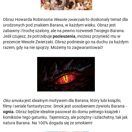
Obraz Howarda Robinsona
Wesołe zwierzaki
to doskonały temat dla
urodzonych pod znakiem Barana, w każdym wieku. Obraz jest
zabawny i trochę szalony, ale na pewno rozweseli Twojego Barana.
Jeśli czujesz, że potrzebuje
pocieszenia,
możesz przynieść mu w
prezencie Wesołe Zwierzaki. Obraz podniesie go na duchu za każdym
razem, gdy na nie spojrzy. Możemy to zagwarantować!
Oko smoka
jest idealnym motywem dla Barana, który lubi książki,
filmy i seriale fantastyczne. Smok jest uosobieniem żywiołu Barana -
ognia.
Obraz będzie idealnie pasował do domu pełnego książek i
komiksów tego gatunku. Tajemniczy, ale potężny i szlachetny, tak jak
natura Barana. Na 100% dogada się ze smokiem!