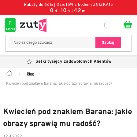
Przejść
Rabaty do 66% | Dziś 15% z kodem: ZNIZKA15
do
0
:
10
:
42
d
h
m
treści
Szukaj
Setki tysięcy zadowolonych Klientów
Blog
Home
Kwiecień pod znakiem Barana: jakie obrazy sprawią mu radość?
Kwiecień pod znakiem Barana: jakie
obrazy sprawią mu radość?
12.4.2022