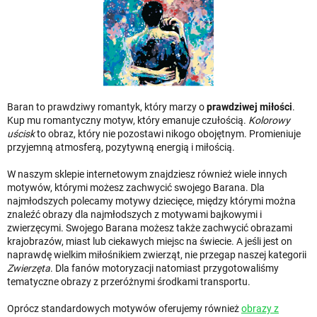
Baran to prawdziwy romantyk, który marzy o
prawdziwej miłości
.
Kup mu romantyczny motyw, który emanuje czułością.
Kolorowy
uścisk
to obraz, który nie pozostawi nikogo obojętnym. Promieniuje
przyjemną atmosferą, pozytywną energią i miłością.
W naszym sklepie internetowym znajdziesz również wiele innych
motywów, którymi możesz zachwycić swojego Barana. Dla
najmłodszych polecamy motywy dziecięce, między którymi można
znaleźć obrazy dla najmłodszych z motywami bajkowymi i
zwierzęcymi. Swojego Barana możesz także zachwycić obrazami
krajobrazów, miast lub ciekawych miejsc na świecie. A jeśli jest on
naprawdę wielkim miłośnikiem zwierząt, nie przegap naszej kategorii
Zwierzęta
. Dla fanów motoryzacji natomiast przygotowaliśmy
tematyczne obrazy z przeróżnymi środkami transportu.
Oprócz standardowych motywów oferujemy również
obrazy z