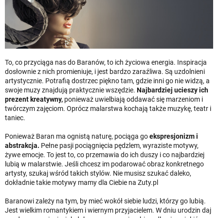
To, co przyciąga nas do Baranów, to ich życiowa energia. Inspiracja
dosłownie z nich promieniuje, i jest bardzo zaraźliwa. Są uzdolnieni
artystycznie. Potrafią dostrzec piękno tam, gdzie inni go nie widzą, a
swoje muzy znajdują praktycznie wszędzie.
Najbardziej ucieszy ich
prezent kreatywny,
ponieważ uwielbiają oddawać się marzeniom i
twórczym zajęciom. Oprócz malarstwa kochają także muzykę, teatr i
taniec.
Ponieważ Baran ma ognistą naturę, pociąga go
ekspresjonizm i
abstrakcja.
Pełne pasji pociągnięcia pędzlem, wyraziste motywy,
żywe emocje. To jest to, co przemawia do ich duszy i co najbardziej
lubią w malarstwie. Jeśli chcesz im podarować obraz konkretnego
artysty, szukaj wśród takich stylów. Nie musisz szukać daleko,
dokładnie takie motywy mamy dla Ciebie na Zuty.pl
Baranowi zależy na tym, by mieć wokół siebie ludzi, którzy go lubią.
Jest wielkim romantykiem i wiernym przyjacielem. W dniu urodzin daj