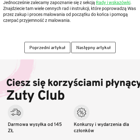
Jednocześnie zalecamy zapoznanie się z sekcją
Rady i wskazówki
.
Znajdziecie tam wiele cennych rad i instrukcji, które poprowadzą Was
przez zakup i proces malowania od początku do końca i pomogą
czerpać przyjemność z malowania.
Poprzedni artykuł
Następny artykuł
S
t
o
Ciesz się korzyściami płynąc
p
k
Zuty Club
a
Darmowa wysyłka od 145
Konkursy i wydarzenia dla
ZŁ
członków