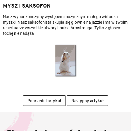
MYSZ I SAKSOFON
Nasz wybór kończymy występem muzycznym małego wirtuoza -
myszki. Nasz saksofonista skupia się głównie na jazzie i ma w swoim
repertuarze wszystkie utwory Louisa Armstronga. Tylko z głosem
tochę nie nadąża
Poprzedni artykuł
Następny artykuł
S
t
o