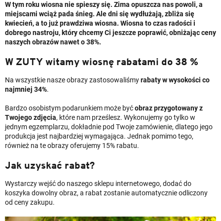
W tym roku wiosna nie spieszy się. Zima opuszcza nas powoli, a
miejscami wciąż pada śnieg. Ale dni się wydłużają, zbliża się
kwiecień, a to już prawdziwa wiosna. Wiosna to czas radości i
dobrego nastroju, który chcemy Ci jeszcze poprawić, obniżając ceny
naszych obrazów nawet o 38%.
W ZUTY witamy wiosnę rabatami do 38 %
Na wszystkie nasze obrazy zastosowaliśmy
rabaty w wysokości co
najmniej 34%
.
Bardzo osobistym podarunkiem może być
obraz przygotowany z
Twojego zdjęcia
, które nam prześlesz. Wykonujemy go tylko w
jednym egzemplarzu, dokładnie pod Twoje zamówienie, dlatego jego
produkcja jest najbardziej wymagająca. Jednak pomimo tego,
również na te obrazy oferujemy 15% rabatu.
Jak uzyskać rabat?
Wystarczy wejść do naszego sklepu internetowego, dodać do
koszyka dowolny obraz, a rabat zostanie automatycznie odliczony
od ceny zakupu.