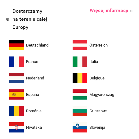
Więcej informacji
Dostarczamy
na terenie całej
Europy
Deutschland
Österreich
France
Italia
Nederland
Belgique
España
Magyarország
România
България
Hrvatska
Slovenija