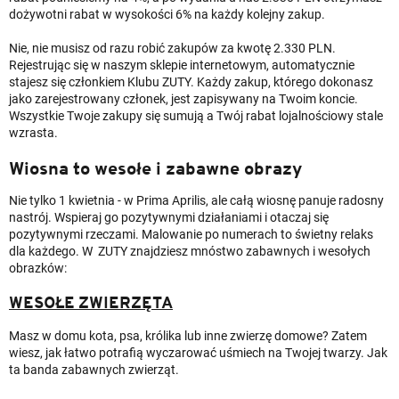
dożywotni rabat w wysokości 6% na każdy kolejny zakup.
Nie, nie musisz od razu robić zakupów za kwotę 2.330 PLN.
Rejestrując się w naszym sklepie internetowym, automatycznie
stajesz się członkiem Klubu ZUTY. Każdy zakup, którego dokonasz
jako zarejestrowany członek, jest zapisywany na Twoim koncie.
Wszystkie Twoje zakupy się sumują a Twój rabat lojalnościowy stale
wzrasta.
Wiosna to wesołe i zabawne obrazy
Nie tylko 1 kwietnia - w Prima Aprilis, ale całą wiosnę panuje radosny
nastrój. Wspieraj go pozytywnymi działaniami i otaczaj się
pozytywnymi rzeczami. Malowanie po numerach to świetny relaks
dla każdego. W ZUTY znajdziesz mnóstwo zabawnych i wesołych
obrazków:
WESOŁE ZWIERZĘTA
Masz w domu kota, psa, królika lub inne zwierzę domowe? Zatem
wiesz, jak łatwo potrafią wyczarować uśmiech na Twojej twarzy. Jak
ta banda zabawnych zwierząt.