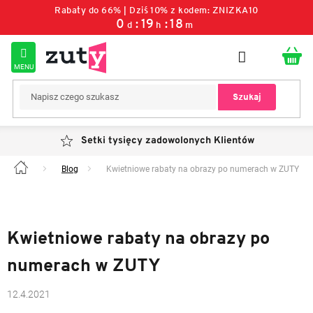
Przejść
Rabaty do 66% | Dziś 10% z kodem: ZNIZKA10
do
0
:
19
:
18
d
h
m
treści
Szukaj
Setki tysięcy zadowolonych Klientów
Blog
Kwietniowe rabaty na obrazy po numerach w ZUTY
Home
Kwietniowe rabaty na obrazy po
numerach w ZUTY
12.4.2021