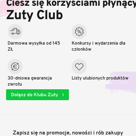
Ciesz się korzyściami płynąc
p
k
Zuty Club
a
Darmowa wysyłka od 145
Konkursy i wydarzenia dla
ZŁ
członków
30-dniowa gwarancja
Listy ulubionych produktów
zwrotu
Dołącz do Klubu Zuty
Zapisz się na promocje, nowości i rób zakupy