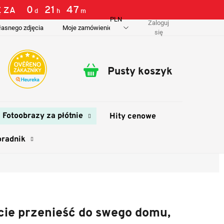
0
:
21
:
47
 ZA
d
h
m
PLN
Zaloguj
łasnego zdjęcia
Moje zamówienie
O nas
Dostawa i płatność
się
Pusty koszyk
Koszyk
Fotoobrazy za płótnie
Hity cenowe
oradnik
ecie przenieść do swego domu,