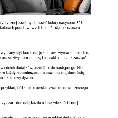
rystycznej powinny stanowić kolory nasycone, 30%
e w kolorach podstawowych to może się to z czasem
ż wybrany styl, kombinację kolorów i wymarzone meble,
w prawdziwy dom z duszą i charakterem. Jak zacząć?
powiednich dodatków, przejdźcie do następnego. Nie
:
w każdym pomieszczeniu powinna znajdować się
lub luksusowy dywan.
a przykład, jeśli kupicie perski dywan do nowoczesnego
trzy szare doniczki, każda o innej wielkości i innej
tę zasadę w doborze mebli - na przykład dwie różne sofy.