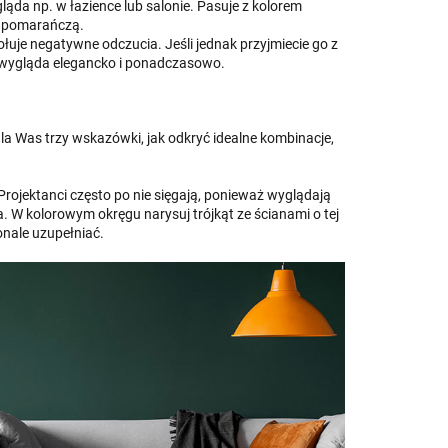
ąda np. w łazience lub salonie. Pasuje z kolorem
 z pomarańczą.
ołuje negatywne odczucia. Jeśli jednak przyjmiecie go z
, wygląda elegancko i ponadczasowo.
a Was trzy wskazówki, jak odkryć idealne kombinacje,
Projektanci często po nie sięgają, ponieważ wyglądają
. W kolorowym okręgu narysuj trójkąt ze ścianami o tej
onale uzupełniać.