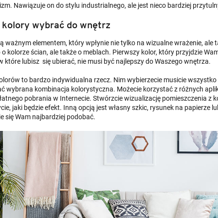
zm. Nawiązuje on do stylu industrialnego, ale jest nieco bardziej przytul
 kolory wybrać do wnętrz
są ważnym elementem, który wpłynie nie tylko na wizualne wrażenie, ale 
o o kolorze ścian, ale także o meblach. Pierwszy kolor, który przyjdzie W
 w które lubisz się ubierać, nie musi być najlepszy do Waszego wnętrza.
olorów to bardzo indywidualna rzecz. Nim wybierzecie musicie wszystko d
ć wybrana kombinacja kolorystyczna. Możecie korzystać z różnych aplik
łatnego pobrania w Internecie. Stwórzcie wizualizację pomieszczenia z
ie, jaki będzie efekt. Inną opcją jest własny szkic, rysunek na papierze 
ie się Wam najbardziej podobać.