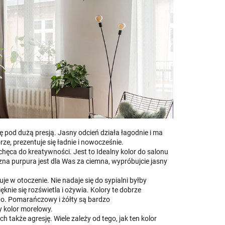
 pod dużą presją. Jasny odcień działa łagodnie i ma
e, prezentuje się ładnie i nowocześnie.
achęca do kreatywności. Jest to Idealny kolor do salonu
czna purpura jest dla Was za ciemna, wypróbujcie jasny
e w otoczenie. Nie nadaje się do sypialni byłby
knie się rozświetla i ożywia. Kolory te dobrze
ego. Pomarańczowy i żółty są bardzo
y kolor morelowy.
h także agresję. Wiele zależy od tego, jak ten kolor