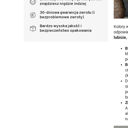
znajdziesz nigdzie indziej
30-dniowa gwarancja zwrotu (i
bezproblemowe zwroty)
Bardzo wysoka jakość i
Kolory 
bezpieczeństwo opakowania
odpowie
lubicie
B
k
p
B
c
(
D
s
p
b
Z
A
a
n