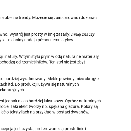
a obecne trendy. Możecie się zainspirować i dokonać
ewno. Wystrój jest prosty w imię zasady:
mniej znaczy
ylia i dzianiny nadają północnemu stylowi
.
ji i natury. W tym stylu prym wiodą naturalne materiały,
ochodzą od rzemieślników. Ten styl nie jest zbyt
co bardziej wyrafinowany. Meble powinny mieć okrągłe
ach itd. Do produkcji używa się naturalnych
dekoracyjnych.
Jest jednak nieco bardziej luksusowy. Oprócz naturalnych
ocie. Taki efekt tworzy np. spękana glazura. Kolory są
ć o tekstyliach na przykład w postaci dywanów,
ncepcja jest czysta, preferowane są proste linie i