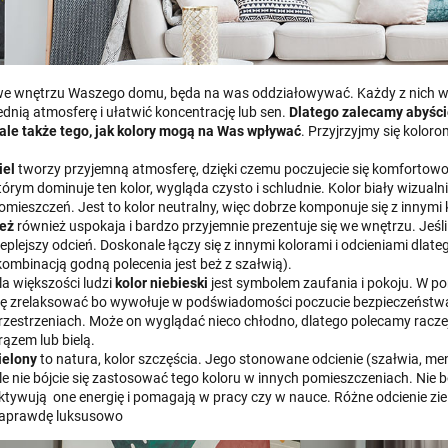
we wnętrzu Waszego domu, będa na was oddziałowywać. Każdy z nich wy
dnią atmosferę i ułatwić koncentrację lub sen.
Dlatego zalecamy abyście
, ale także tego, jak kolory mogą na Was wpływać
. Przyjrzyjmy się kolo
iel
tworzy przyjemną atmosferę, dzięki czemu poczujecie się komfortowo
tórym dominuje ten kolor, wygląda czysto i schludnie. Kolor biały wizualn
omieszczeń. Jest to kolor neutralny, więc dobrze komponuje się z innymi 
eż
również uspokaja i bardzo przyjemnie prezentuje się we wnętrzu. Jeśli 
ieplejszy odcień. Doskonale łączy się z innymi kolorami i odcieniami dla
kombinacją godną polecenia jest beż z szałwią).
la większości ludzi
kolor niebieski
jest symbolem zaufania i pokoju. W po
ię zrelaksować bo wywołuje w podświadomości poczucie bezpieczeństwa, 
rzestrzeniach. Może on wyglądać nieco chłodno, dlatego polecamy raczej 
rązem lub bielą.
ielony
to natura, kolor szczęścia. Jego stonowane odcienie (szałwia, ment
le nie bójcie się zastosować tego koloru w innych pomieszczeniach. Nie b
ktywują one energię i pomagają w pracy czy w nauce. Różne odcienie zie
aprawdę luksusowo