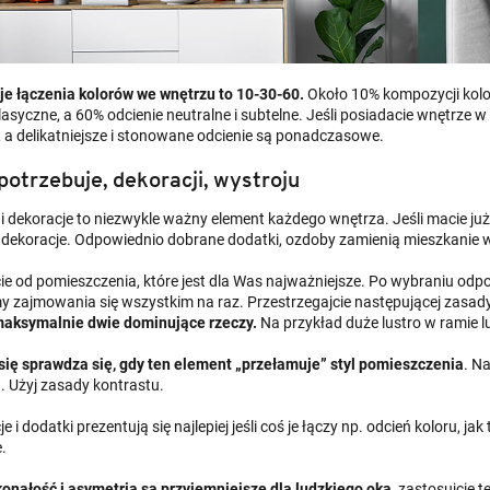
je łączenia kolorów we wnętrzu to 10-30-60.
Około 10% kompozycji kolo
klasyczne, a 60% odcienie neutralne i subtelne. Jeśli posiadacie wnętrz
, a delikatniejsze i stonowane odcienie są ponadczasowe.
otrzebuje, dekoracji, wystroju
 i dekoracje to niezwykle ważny element każdego wnętrza. Jeśli macie ju
 dekoracje. Odpowiednio dobrane dodatki, ozdoby zamienią mieszkanie 
cie od pomieszczenia, które jest dla Was najważniejsze. Po wybraniu od
y zajmowania się wszystkim na raz. Przestrzegajcie następującej zasady
maksymalnie dwie dominujące rzeczy.
Na przykład duże lustro w ramie 
się sprawdza się, gdy ten element „przełamuje” styl pomieszczenia
. N
. Użyj zasady kontrastu.
e i dodatki prezentują się najlepiej jeśli coś je łączy np. odcień koloru, jak 
e.
onałość i asymetria są przyjemniejsze dla ludzkiego oka
, zastosujcie 