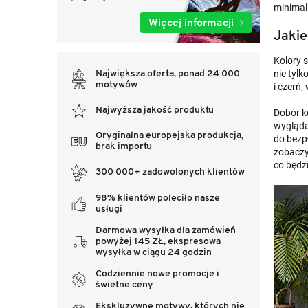
minimali
Więcej informacji
Jakie
Kolory 
nie tylk
Największa oferta, ponad 24 000
motywów
i czerń,
Najwyższa jakość produktu
Dobór k
wygląda
Oryginalna europejska produkcja,
do bezp
brak importu
zobaczyc
co będz
300 000+ zadowolonych klientów
98% klientów poleciło nasze
usługi
Darmowa wysyłka dla zamówień
powyżej 145 ZŁ, ekspresowa
wysyłka w ciągu 24 godzin
Codziennie nowe promocje i
świetne ceny
Ekskluzywne motywy, których nie