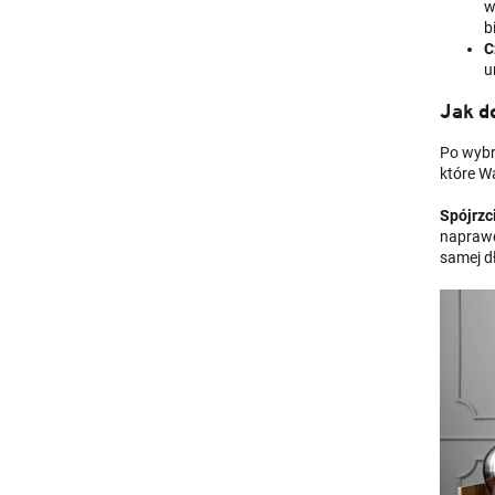
w
b
C
u
Jak d
Po wybr
które Wa
Spójrzc
naprawd
samej d