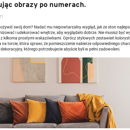
ując obrazy po numerach.
21
 ożywić swój dom? Nadać mu niepowtarzalny wygląd, jak ze ston najle
izować i udekorować wnętrze, aby wyglądało dobrze. Nie musisz być 
 z kilkoma prostymi wskazówkami. Oprócz stylowych zestawień koloryst
a na torcie, która sprawi, że pomieszczenie nabierze odpowiedniego char
dekoracyjny, którego potrzebujecie abyście byli w pełni zadowoleni.