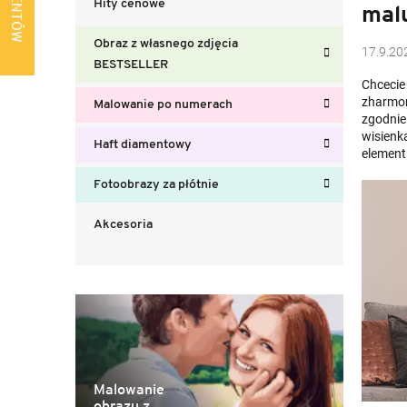
Hity cenowe
mal
b
o
Obraz z własnego zdjęcia
c
17.9.20
BESTSELLER
z
Chcecie
n
zharmon
Malowanie po numerach
y
zgodnie
wisienk
Haft diamentowy
element 
Fotoobrazy za płótnie
Akcesoria
Malowanie
obrazu z