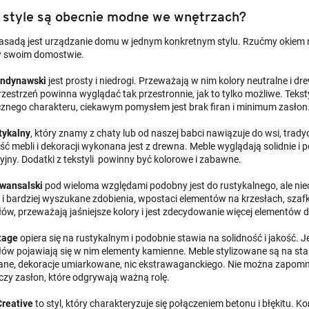
 style są obecnie modne we wnętrzach?
asadą jest urządzanie domu w jednym konkretnym stylu. Rzućmy okiem n
w swoim domostwie.
andynawski
jest prosty i niedrogi. Przeważają w nim kolory neutralne i dr
rzestrzeń powinna wyglądać tak przestronnie, jak to tylko możliwe. Tekst
cznego charakteru, ciekawym pomysłem jest brak firan i minimum zasłon
stykalny
, który znamy z chaty lub od naszej babci nawiązuje do wsi, tradyc
ć mebli i dekoracji wykonana jest z drewna. Meble wyglądają solidnie i p
yjny. Dodatki z tekstyli powinny być kolorowe i zabawne.
owansalski
pod wieloma względami podobny jest do rustykalnego, ale nie
y i bardziej wyszukane zdobienia, wpostaci elementów na krzesłach, szafk
łów, przeważają jaśniejsze kolory i jest zdecydowanie więcej elementów 
ntage
opiera się na rustykalnym i podobnie stawia na solidność i jakość. 
łów pojawiają się w nim elementy kamienne. Meble stylizowane są na star
ne, dekoracje umiarkowane, nic ekstrawaganckiego. Nie można zapomnie
czy zasłon, które odgrywają ważną rolę.
Creative
to styl, który charakteryzuje się połączeniem betonu i błękitu. Ko