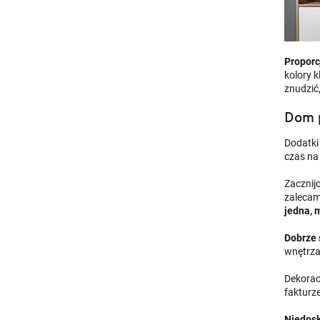
Proporc
kolory 
znudzić
Dom p
Dodatki
czas na
Zacznij
zalecam
jedna, 
Dobrze 
wnętrza
Dekoracj
fakturz
Niedosk