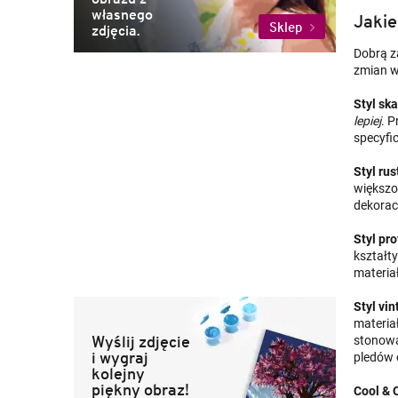
własnego
Jakie
Sklep
zdjęcia.
Dobrą z
zmian 
Styl sk
lepiej
. P
specyfi
Styl ru
większoś
dekorac
Styl pr
kształt
materia
Styl vi
materia
Wyślij zdjęcie
stonowa
i wygraj
pledów 
kolejny
piękny obraz!
Cool & 