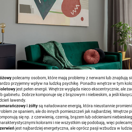
óżowy
polecamy osobom, które mają problemy z nerwami lub znajdują się
ardzo przyjemny wpływ na ludzką psychikę. Ponadto wnętrze w tym kolorz
ioletowy
jest pełen energii. Wnętrze wygląda nieco ekscentrycznie, ale z
ub gabinetu. Dobrze komponuje się z brązowym i niebieskim, a jeśli klasy
dcień lawendy.
omarańczowy i żółty
są naładowane energią, która nieustannie promieniuj
roblem ze spaniem, ale do innych pomieszczeń jak najbardziej. Wnętrze pię
omponują się np. z czerwienią, czernią, brązem lub odcieniami niebieski
harakterystycznymi kolorami i nie wszystkim się podobają, więc polecam
zerwień
jest najbardziej energetyczna, ale oprócz pasji wzbudza w ludziac