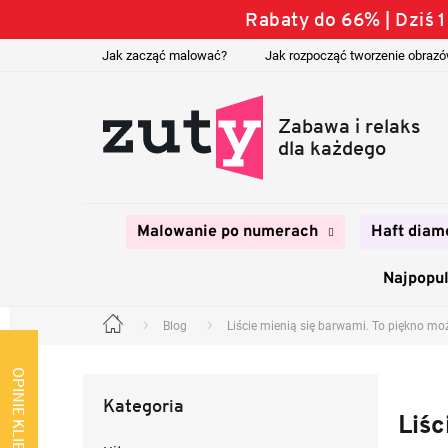
Przejść
Rabaty do 66% | Dziś
do
treści
Jak zacząć malować?
Jak rozpocząć tworzenie obraz
Malowanie po numerach
Haft diam
Najpopul
Blog
Liście mienią się barwami. To piękno m
Home
P
a
OPINIE KLIENTÓW
Pominąć
s
Kategoria
kategorie
e
Liśc
k