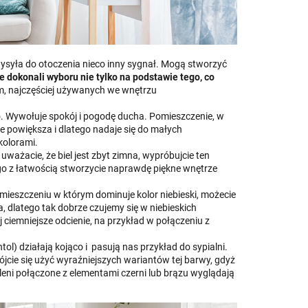
syła do otoczenia nieco inny sygnał. Mogą stworzyć
 dokonali wyboru nie tylko na podstawie tego, co
rom, najczęściej używanych we wnętrzu
. Wywołuje spokój i pogodę ducha. Pomieszczenie, w
ie powiększa i dlatego nadaje się do małych
kolorami.
uważacie, że biel jest zbyt zimna, wypróbujcie ten
tego z łatwością stworzycie naprawdę piękne wnętrze
mieszczeniu w którym dominuje kolor niebieski, możecie
dlatego tak dobrze czujemy się w niebieskich
ciemniejsze odcienie, na przykład w połączeniu z
ol) działają kojąco i pasują nas przykład do sypialni.
ójcie się użyć wyraźniejszych wariantów tej barwy, gdyż
leni połączone z elementami czerni lub brązu wyglądają