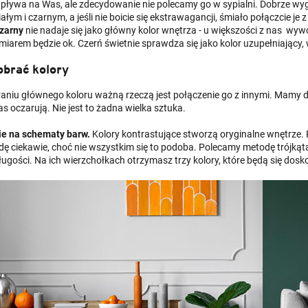
pływa na Was, ale zdecydowanie nie polecamy go w sypialni. Dobrze wygl
iałym i czarnym, a jeśli nie boicie się ekstrawagancji, śmiało połączcie je
zarny
nie nadaje się jako główny kolor wnętrza - u większości z nas wyw
miarem będzie ok. Czerń świetnie sprawdza się jako kolor uzupełniający
obrać kolory
aniu głównego koloru ważną rzeczą jest połączenie go z innymi. Mamy dl
s oczarują. Nie jest to żadna wielka sztuka.
ie na schematy barw.
Kolory kontrastujące stworzą oryginalne wnętrze. 
ę ciekawie, choć nie wszystkim się to podoba. Polecamy metodę trójkąta
ługości. Na ich wierzchołkach otrzymasz trzy kolory, które będą się dosk