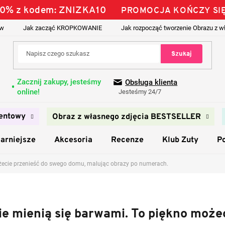
 10% z kodem: ZNIZKA10
PROMOCJA KOŃCZY SIĘ
ów
Jak zacząć KROPKOWANIE
Jak rozpocząć tworzenie Obrazu z w
Szukaj
Zacznij zakupy, jesteśmy
Obsługa klienta
online!
Jesteśmy 24/7
entowy
Obraz z własnego zdjęcia BESTSELLER
arniejsze
Akcesoria
Recenze
Klub Zuty
P
ożecie przenieść do swego domu, malując obrazy po numerach.
ie mienią się barwami. To piękno moż