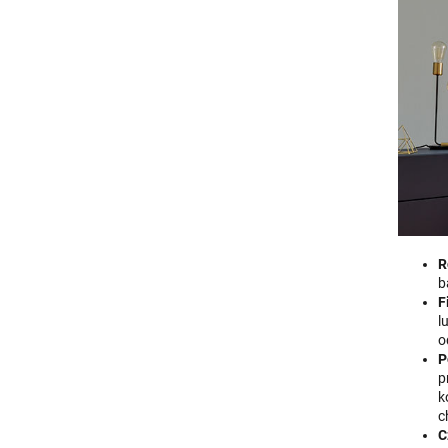
R
b
F
l
o
P
p
k
c
C