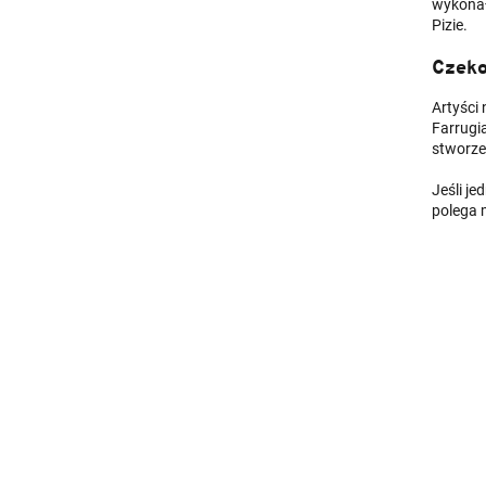
wykona
Pizie.
Czeko
Artyści
Farrugi
stworze
Jeśli je
polega 