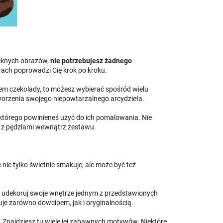
ięknych obrazów,
nie potrzebujesz żadnego
rach poprowadzi Cię krok po kroku.
iem czekolady, to możesz wybierać spośród wielu
orzenia swojego niepowtarzalnego arcydzieła.
 którego powinieneś użyć do ich pomalowania. Nie
em z pędzlami wewnątrz zestawu.
e nie tylko świetnie smakuje, ale może być też
.
 i udekoruj swoje wnętrze jednym z przedstawionych
muje zarówno dowcipem, jak i oryginalnością.
. Znajdziesz tu wiele jej zabawnych motywów. Niektóre