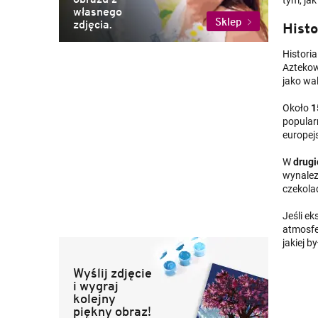
własnego
Sklep
zdjęcia.
Histo
Historia
Aztekow
jako wa
Około
1
popular
europej
W
drugi
wynalez
czekola
Jeśli e
atmosfe
jakiej b
Wyślij zdjęcie
i wygraj
kolejny
piękny obraz!