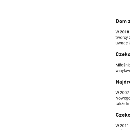
Dom z
W
2018 
twórcy z
uwagę j
Czeko
Miłośnic
winylowe
Najdr
W 2007 
Nowego 
także k
Czeko
W 2011 