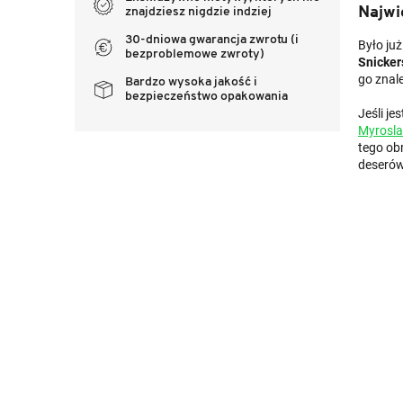
Najwi
znajdziesz nigdzie indziej
30-dniowa gwarancja zwrotu (i
Było ju
bezproblemowe zwroty)
Snicker
go znal
Bardzo wysoka jakość i
bezpieczeństwo opakowania
Jeśli j
Myrosla
tego ob
deserów