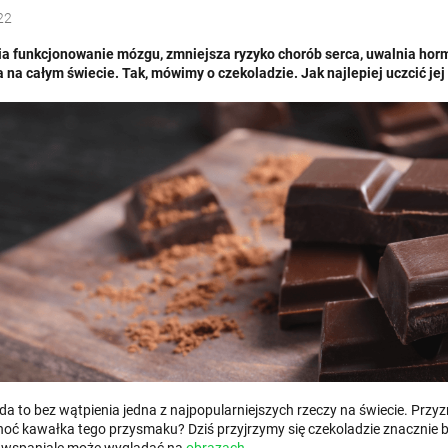
22
a funkcjonowanie mózgu, zmniejsza ryzyko chorób serca, uwalnia hormony
 na całym świecie. Tak, mówimy o czekoladzie. Jak najlepiej uczcić je
a to bez wątpienia jedna z najpopularniejszych rzeczy na świecie. Przyzna
ć kawałka tego przysmaku? Dziś przyjrzymy się czekoladzie znacznie bliżej
k wspaniale może wyglądać na
obrazach
.