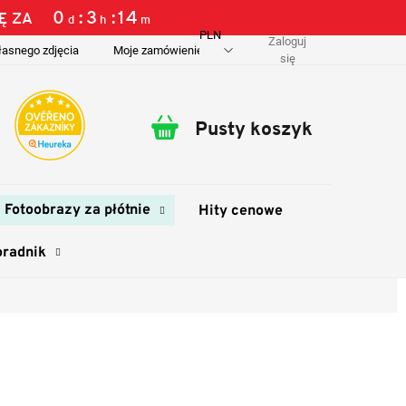
0
3
14
Ę ZA
d
h
m
PLN
Zaloguj
łasnego zdjęcia
Moje zamówienie
O nas
Dostawa i płatność
się
Pusty koszyk
Koszyk
Fotoobrazy za płótnie
Hity cenowe
oradnik