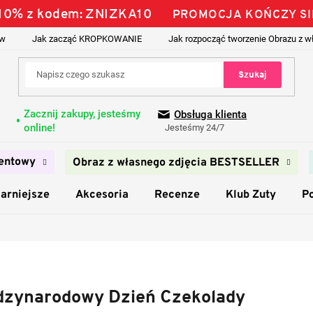
ś 10% z kodem: ZNIZKA10
PROMOCJA KOŃCZY SI
ów
Jak zacząć KROPKOWANIE
Jak rozpocząć tworzenie Obrazu z w
Szukaj
Zacznij zakupy, jesteśmy
Obsługa klienta
online!
Jesteśmy 24/7
entowy
Obraz z własnego zdjęcia BESTSELLER
arniejsze
Akcesoria
Recenze
Klub Zuty
P
dzynarodowy Dzień Czekolady