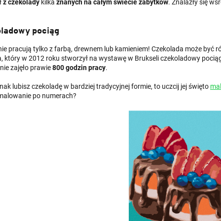
ł
z czekolady
kilka
znanych na całym świecie zabytków
. Znalazły się w
ladowy pociąg
 nie pracują tylko z farbą, drewnem lub kamieniem! Czekolada może być
a, który w 2012 roku stworzył na wystawę w Brukseli czekoladowy pociąg
nie zajęło prawie
800 godzin pracy
.
dnak lubisz czekoladę w bardziej tradycyjnej formie, to uczcij jej święto
mal
malowanie po numerach?