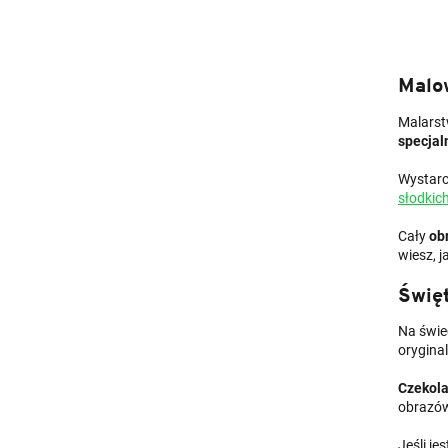
Malo
Malarst
specjal
Wystarc
słodkic
Cały
ob
wiesz, 
Święt
Na świec
orygina
Czekola
obrazów
Jeśli je