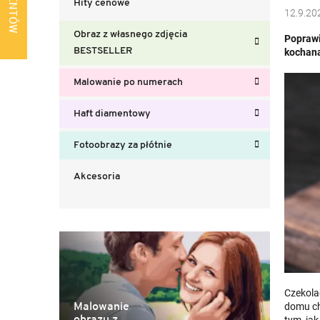
Hity cenowe
b
12.9.20
o
Obraz z własnego zdjęcia
Poprawi
c
BESTSELLER
kochana
z
n
Malowanie po numerach
y
Haft diamentowy
Fotoobrazy za płótnie
Akcesoria
Czekolad
Malowanie
domu cho
obrazu z
tym, ja