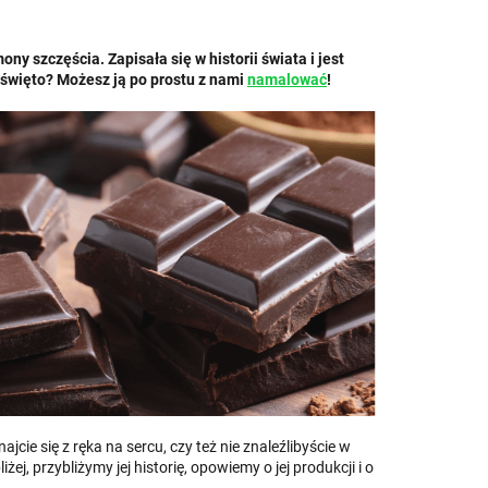
 szczęścia. Zapisała się w historii świata i jest
j święto? Możesz ją po prostu z nami
namalować
!
jcie się z ręka na sercu, czy też nie znaleźlibyście w
, przybliżymy jej historię, opowiemy o jej produkcji i o