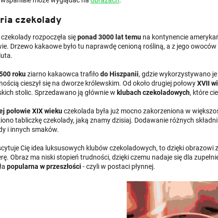
ria czekolady
 czekolady rozpoczęła się
ponad 3000 lat temu
na kontynencie amerykańs
ie. Drzewo kakaowe było tu naprawdę cenioną rośliną, a z jego owoców 
luta.
500 roku
ziarno kakaowca trafiło
do Hiszpanii
, gdzie wykorzystywano j
nością cieszył się na dworze królewskim. Od około drugiej połowy
XVII w
skich stolic. Sprzedawano ją głównie w
klubach czekoladowych
, które c
ej połowie XIX wieku
czekolada była już mocno zakorzeniona w większośc
iono tabliczkę czekolady, jaką znamy dzisiaj. Dodawanie różnych skład
dy i innych smaków.
kscytuje Cię idea luksusowych klubów czekoladowych, to dzięki obrazowi 
rę. Obraz ma niski stopień trudności, dzięki czemu nadaje się dla zupeł
yła
popularna w przeszłości
- czyli w postaci płynnej.