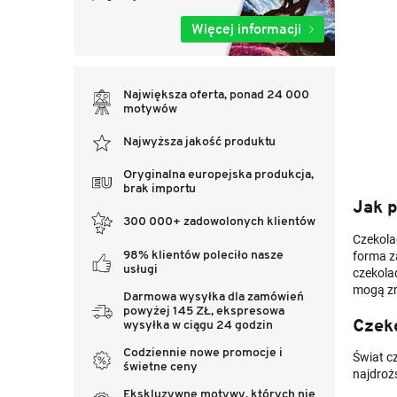
Więcej informacji
Największa oferta, ponad 24 000
motywów
Najwyższa jakość produktu
Oryginalna europejska produkcja,
brak importu
Jak 
300 000+ zadowolonych klientów
Czekola
98% klientów poleciło nasze
forma z
usługi
czekola
mogą zm
Darmowa wysyłka dla zamówień
powyżej 145 ZŁ, ekspresowa
Czek
wysyłka w ciągu 24 godzin
Codziennie nowe promocje i
Świat cz
świetne ceny
najdroż
Ekskluzywne motywy, których nie