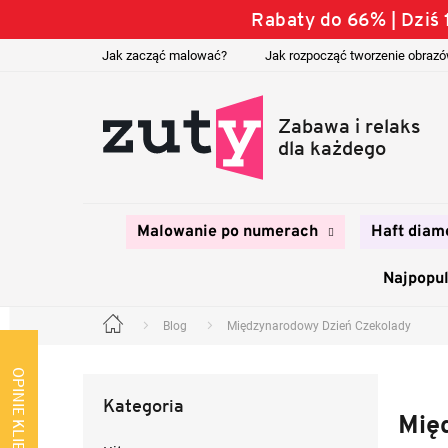
Przejść
Rabaty do 66% | Dzi
do
treści
Jak zacząć malować?
Jak rozpocząć tworzenie obraz
Malowanie po numerach
Haft diam
Najpopul
Blog
Międzynarodowy Dzień Czekolady
Home
P
a
OPINIE KLIENTÓW
Pominąć
s
Kategoria
kategorie
e
Mię
k