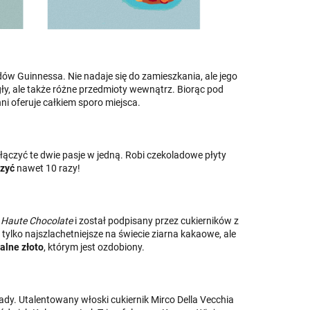
ów Guinnessa. Nie nadaje się do zamieszkania, ale jego
gły, ale także różne przedmioty wewnątrz. Biorąc pod
i oferuje całkiem sporo miejsca.
połączyć te dwie pasje w jedną. Robi czekoladowe płyty
rzyć
nawet 10 razy!
 Haute Chocolate
i został podpisany przez cukierników z
tylko najszlachetniejsze na świecie ziarna kakaowe, ale
alne złoto
, którym jest ozdobiony.
. Utalentowany włoski cukiernik Mirco Della Vecchia