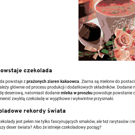
powstaje czekolada
da powstaje z
prażonych ziaren kakaowca
. Ziarna są mielone do postac
ależy głównie od procesu produkcji i dodatkowych składników. Dodani
dę deserową, natomiast dodanie
mleka w proszku
powoduje powstanie cz
ienić zwykłą czekoladę w wyjątkowe i wykwintne przysmaki.
oladowe rekordy świata
ekolady jest pełen nie tylko fascynujących smaków, ale też rarytasów i r
szy deser świata? Albo że istnieje czekoladowy pociąg?