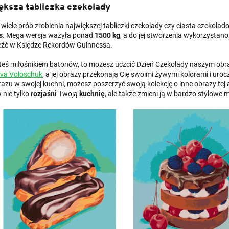
ększa tabliczka czekolady
ż wiele prób zrobienia największej tabliczki czekolady czy ciasta czekol
s
. Mega wersja ważyła ponad
1500 kg
, a do jej stworzenia
wykorzystano
eźć w Księdze Rekordów Guinnessa.
esteś miłośnikiem batonów, to możesz uczcić Dzień Czekolady naszym o
va Voloschuk
, a jej obrazy przekonają Cię swoimi żywymi kolorami i uro
razu w swojej kuchni, możesz poszerzyć swoją kolekcję o inne obrazy tej
 nie tylko
rozjaśni
Twoją
kuchnię
, ale także zmieni ją w bardzo stylowe m