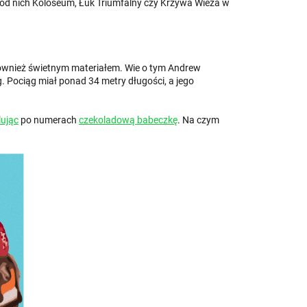
śród nich Koloseum, Łuk Triumfalny czy Krzywa Wieża w
 również świetnym materiałem. Wie o tym Andrew
. Pociąg miał ponad 34 metry długości, a jego
ując
po numerach
czekoladową babeczkę
. Na czym