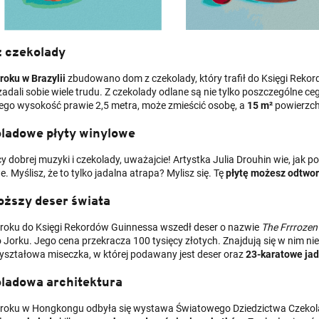
 czekolady
roku w Brazylii
zbudowano dom z czekolady, który trafił do Księgi Rekord
adali sobie wiele trudu. Z czekolady odlane są nie tylko poszczególne ce
ego wysokość prawie 2,5 metra, może zmieścić osobę, a
15 m²
powierzchn
ladowe płyty winylowe
y dobrej muzyki i czekolady, uważajcie! Artystka Julia Drouhin wie, jak 
. Myślisz, że to tylko jadalna atrapa? Mylisz się. Tę
płytę możesz odtwo
oższy deser świata
roku do Księgi Rekordów Guinnessa wszedł deser o nazwie
The Frrrozen
Jorku. Jego cena przekracza 100 tysięcy złotych. Znajdują się w nim nie 
ryształowa miseczka, w której podawany jest deser oraz
23-karatowe jad
ladowa architektura
roku w Hongkongu odbyła się wystawa Światowego Dziedzictwa Czekolady