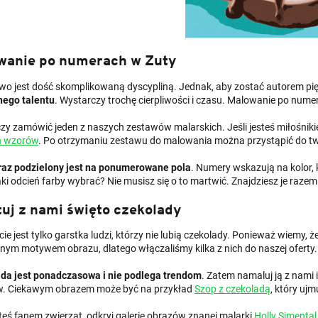
wanie po numerach w Zuty
wo jest dość skomplikowaną dyscypliną. Jednak, aby zostać autorem p
nego talentu
. Wystarczy trochę cierpliwości i czasu. Malowanie po nume
zy zamówić jeden z naszych zestawów malarskich. Jeśli jesteś miłośnik
h wzorów
. Po otrzymaniu zestawu do malowania można przystąpić do tw
raz podzielony jest na ponumerowane pola
. Numery wskazują na kolor,
jaki odcień farby wybrać? Nie musisz się o to martwić. Znajdziesz je raz
uj z nami święto czekolady
ie jest tylko garstka ludzi, którzy nie lubią czekolady. Ponieważ wiemy, ż
lnym motywem obrazu, dlatego włączaliśmy kilka z nich do naszej oferty
da jest ponadczasowa i nie podlega trendom
. Zatem namaluj ją z nami
. Ciekawym obrazem może być na przykład
Szop z czekoladą
, który uj
steś fanem zwierząt, odkryj galerię obrazów znanej malarki
Holly Simental