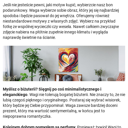
Jeśli nie jesteście pewni, jaki motyw kupić, wybierzcie nasz bon
podarunkowy. Waga wybierze sobie obraz, który jej się najbardziej
spodoba i będzie pasował do jej wnętrza. Oferujemy również
niestandardowe motywy z własnych zdjęć. Wybierz na przykład
fotkę ze wspólnej wycieczki czy wesela. Nawet całkiem zwyczajne
zdjęcie nabiera na płótnie zupełnie innego klimatu i wygląda
naprawdę świetnie na ścianie.
Myślisz o biżuterii? Sięgnij po coś minimalistycznego i
eleganckiego
. Wagi nie tolerują bogatej biżuterii. Nie znaczy to, że nie
lubią czegoś pięknego i oryginalnego. Postaraj się wybrać wisiorek,
który będzie jej Ciebie przypominał. Waga zawsze bardziej doceni
prezent, który ma wartość sentymentalną, w końcu jest to
niepoprawna romantyczka.
Kolejnym dobrym pomysłem są perfumy.
Ponieważ żywioł Wagi to