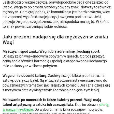
Jeśli chodzi o ważne decyzje, prawdopodobnie będą one zależeć od
Ciebie. Waga to po prostu niezdecydowany znak i dotyczy to również
mężczyzn. Pamiętaj jednak, że komunikacja jest bardzo ważna, więc
nie zapomnij wyjaśnić swojej decyzji swojemu partnerowi. Jeśli
poczuje, że go do czegoś zmuszasz, nie spodoba mu się to. W końcu
to znak powietrza ceniący sobie wolność.
Jaki prezent nadaje się dla mężczyzn w znaku
Wagi
Mężczyźni spod znaku Wagi lubią adrenalinę i kochają sport.
Ucieszysz ich weekendowym pobytem w górach. Oprócz przeżyć,
cenią sobie również harmonię i spokój, dlatego swego ukochanego
mile zaskoczysz wellness pobytem.
Waga umie docenić kulturę
. Zachwycisz go biletem do teatru, na
sztukę, operę czy balet. Są entuzjastycznie nastawieni zarówno do
poważniejszych tematów, jak i lżejszych komedii. Jeśli znajdziesz grę
z motywem detektywistycznym i odrobiną napięcia, tym lepiej.
Malowanie po numerach to także świetny prezent. Wagi mają
talent artystyczny, a sztuka ich uszczęśliwia.
Kup im obraz z
oferty
w naszym e-sklepie
. Do wyboru mamy kilka rodzajów motywów: