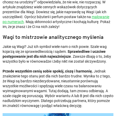
chcesz na urodziny?” odpowiedziała, że ​​nie wie, nie rozpaczaj. W
artykule znajdziesz wiele cennych wskazówek dotyczących
prezentów dla Wagi. Dowiesz się, jakie naprawdę są Wagi i jak ich
uszczęśliwić. Oprócz biżuterii i perfum postaw także na
malowanie
po numerach
. Mają skłonności artystyczne i kochają kulturę. Pokaż
im, że je znasz i że Ci na nich zależy!
Wagi to mistrzowie analitycznego myślenia
Jakie są Wagi? Już ich symbol wiele nam o nich powie. Szale wag
kojarzą się ze sprawiedliwością i sądem.
Sprawiedliwe i uczciwe
postępowanie jest dla nich najważniejsze
. Zawsze dbają o to, żeby
wszystko było w równowadze i żeby nikt nie został skrzywdzony.
Przede wszystkim cenią sobie spokój, ciszę i harmonię.
Jednak
znalezienie tego stanu jest dla nich bardzo trudne. Wynika to z tego,
że Wagi są bardzo niezdecydowane, nieustannie porównują
wszystkie możliwości i spędzają wiele czasu na balansowaniu
wyimaginowanymi wagami. Tutaj dodają, tam znowu odbierają. A
szale ciągle się poruszają. Wybór wariantu A lub B jest dla nich często
nadludzkim wyczynem. Dlatego potrzebują partnera, który pomoże
im znaleźć równowagę i podjąć właściwą decyzję.