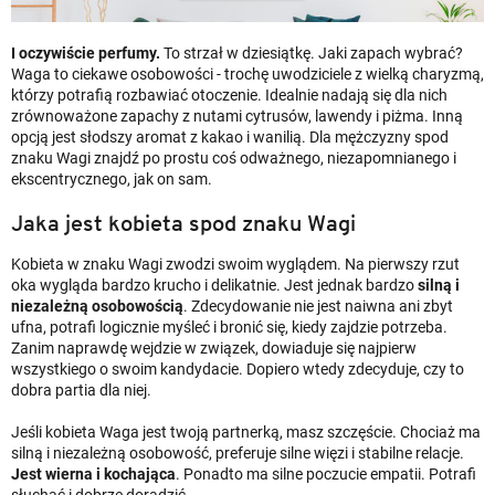
I oczywiście perfumy.
To strzał w dziesiątkę. Jaki zapach wybrać?
Waga to ciekawe osobowości - trochę uwodziciele z wielką charyzmą,
którzy potrafią rozbawiać otoczenie. Idealnie nadają się dla nich
zrównoważone zapachy z nutami cytrusów, lawendy i piżma. Inną
opcją jest słodszy aromat z kakao i wanilią. Dla mężczyzny spod
znaku Wagi znajdź po prostu coś odważnego, niezapomnianego i
ekscentrycznego, jak on sam.
Jaka jest kobieta spod znaku Wagi
Kobieta w znaku Wagi zwodzi swoim wyglądem. Na pierwszy rzut
oka wygląda bardzo krucho i delikatnie. Jest jednak bardzo
silną i
niezależną osobowością
. Zdecydowanie nie jest naiwna ani zbyt
ufna, potrafi logicznie myśleć i bronić się, kiedy zajdzie potrzeba.
Zanim naprawdę wejdzie w związek, dowiaduje się najpierw
wszystkiego o swoim kandydacie. Dopiero wtedy zdecyduje, czy to
dobra partia dla niej.
Jeśli kobieta Waga jest twoją partnerką, masz szczęście. Chociaż ma
silną i niezależną osobowość, preferuje silne więzi i stabilne relacje.
Jest wierna i kochająca
. Ponadto ma silne poczucie empatii. Potrafi
słuchać i dobrze doradzić.