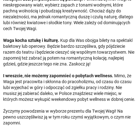
nieskrępowany wiatr, wybierz zapach z tonami wodnymi, które
pachną wolnością i pobudzają kreatywność. Chociaż dąży do
niezależności, ma jednak romantyczną duszę i czułą naturę, dlatego
lubi również kwiatowe i słodkie tony. Wiele zależy od dominujących
cech Twojej Wagi.
Waga kocha sztukę i kulturę.
Kup dla Was obojga bilety na spektakl
baletowy lub operowy. Będzie bardzo szczęśliwa, gdy pójdziecie
razem do teatru i będziecie cieszyć się wspólnym towarzystwem. Nie
zapomnij też zabrać ją potem na romantyczną kolację, najlepiej
gdzieś, gdzie jeszcze tego nie zna. Zaskocz ją!
I wreszcie, nie możemy zapomnieć o pobytach wellness.
Mimo, że
Waga jest pracowita i skłonna do pracoholizmu, od czasu do czasu
lubi wyjechać w góry i odpocząć od zgiełku pracy i rodziny. Nie
musisz jej zabierać daleko, w Polsce znajdziesz wiele miejsc, w
których możesz wykupić weekendowy pobyt wellness w dobrej cenie.
Życzymy powodzenia w wyborze prezentu dla Twojej Wagi! Na
pewno uszczęśliwisz ją w tym roku czymś wyjątkowym, o czym nie
zapomni.