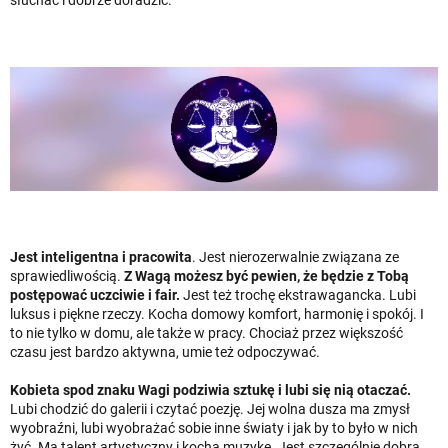
Jest inteligentna i pracowita
. Jest nierozerwalnie związana ze
sprawiedliwością.
Z Wagą możesz być pewien, że będzie z Tobą
postępować uczciwie i fair.
Jest też trochę ekstrawagancka. Lubi
luksus i piękne rzeczy. Kocha domowy komfort, harmonię i spokój. I
to nie tylko w domu, ale także w pracy. Chociaż przez większość
czasu jest bardzo aktywna, umie też odpoczywać.
Kobieta spod znaku Wagi podziwia sztukę i lubi się nią otaczać.
Lubi chodzić do galerii i czytać poezję. Jej wolna dusza ma zmysł
wyobraźni, lubi wyobrażać sobie inne światy i jak by to było w nich
żyć. Ma talent artystyczny i kocha muzykę. Jest szczególnie dobrą