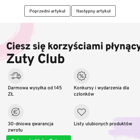
Poprzedni artykuł
Następny artykuł
S
t
o
Ciesz się korzyściami płynąc
p
k
Zuty Club
a
Darmowa wysyłka od 145
Konkursy i wydarzenia dla
ZŁ
członków
30-dniowa gwarancja
Listy ulubionych produktów
zwrotu