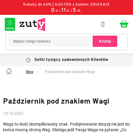
Przejść
Rabaty do 66% | Dziś 15% z kodem: ZNIZKA15
do
0
:
11
:
5
d
h
m
treści
Szukaj
Setki tysięcy zadowolonych Klientów
Blog
Październik pod znakiem Wagi
Home
Październik pod znakiem Wagi
13.10.2021
Waga to dość skomplikowany znak. Podejmowanie decyzji nie jest do
końca mocną stroną Wag. Dlatego jeśli Twoja Waga na pytanie: „Co