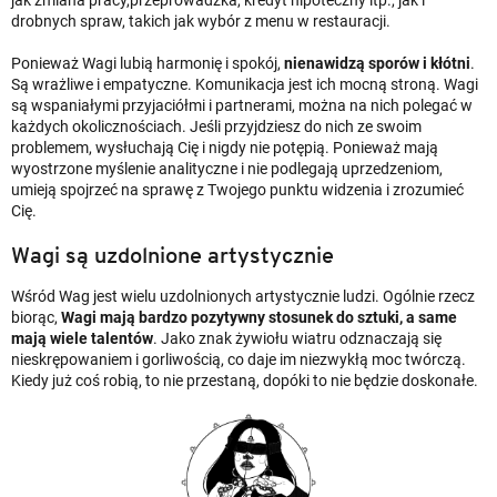
jak zmiana pracy,przeprowadzka, kredyt hipoteczny itp., jak i
drobnych spraw, takich jak wybór z menu w restauracji.
Ponieważ Wagi lubią harmonię i spokój,
nienawidzą
sporów i kłótni
.
Są wrażliwe i empatyczne. Komunikacja jest ich mocną stroną. Wagi
są wspaniałymi przyjaciółmi i partnerami, można na nich polegać w
każdych okolicznościach. Jeśli przyjdziesz do nich ze swoim
problemem, wysłuchają Cię i nigdy nie potępią. Ponieważ mają
wyostrzone myślenie analityczne i nie podlegają uprzedzeniom,
umieją spojrzeć na sprawę z Twojego punktu widzenia i zrozumieć
Cię.
Wagi są uzdolnione artystycznie
Wśród Wag jest wielu uzdolnionych artystycznie ludzi. Ogólnie rzecz
biorąc,
Wagi mają bardzo pozytywny stosunek do sztuki, a same
mają wiele talentów
. Jako znak żywiołu wiatru odznaczają się
nieskrępowaniem i gorliwością, co daje im niezwykłą moc twórczą.
Kiedy już coś robią, to nie przestaną, dopóki to nie będzie doskonałe.