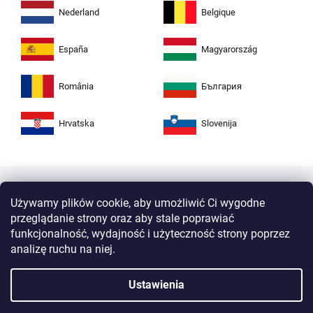
Nederland
Belgique
España
Magyarország
România
България
Hrvatska
Slovenija
Używamy plików cookie, aby umożliwić Ci wygodne
przeglądanie strony oraz aby stale poprawiać
funkcjonalność, wydajność i użyteczność strony poprzez
analizę ruchu na niej.
Kupuj w Zuta bezpiecznie i bez obaw. Dzięki
Ustawienia
protokołowi HTTPS Twoje dane osobiste są
całkowicie bezpieczne. Wszystkie informacje
między przeglądarką a serwerem są przesyłane