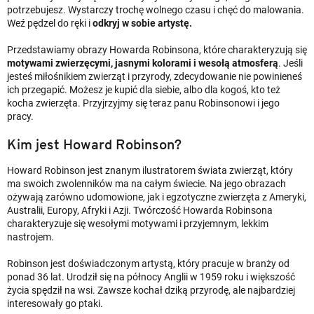
potrzebujesz. Wystarczy trochę wolnego czasu i chęć do malowania.
Weź pędzel do ręki i
odkryj w sobie artystę.
Przedstawiamy obrazy Howarda Robinsona, które charakteryzują się
motywami zwierzęcymi, jasnymi kolorami i wesołą atmosferą
. Jeśli
jesteś miłośnikiem zwierząt i przyrody, zdecydowanie nie powinieneś
ich przegapić. Możesz je kupić dla siebie, albo dla kogoś, kto też
kocha zwierzęta. Przyjrzyjmy się teraz panu Robinsonowi i jego
pracy.
Kim jest Howard Robinson?
Howard Robinson jest znanym ilustratorem świata zwierząt, który
ma swoich zwolenników ma na całym świecie. Na jego obrazach
ożywają zarówno udomowione, jak i egzotyczne zwierzęta z Ameryki,
Australii, Europy, Afryki i Azji. Twórczość Howarda Robinsona
charakteryzuje się wesołymi motywami i przyjemnym, lekkim
nastrojem.
Robinson jest doświadczonym artystą, który pracuje w branży od
ponad 36 lat. Urodził się na północy Anglii w 1959 roku i większość
życia spędził na wsi. Zawsze kochał dziką przyrodę, ale najbardziej
interesowały go ptaki.