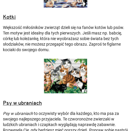
Kotki
Większość miłośników zwierząt dzieli się na fanów kotów lub psów.
Ten motyw jest idealny dla tych pierwszych. Jeśli masz np. babcię,
córkę lub koleżankę, która nie wyobrażasz sobie świata bez tych
słodziaków, nie możesz przegapić tego obrazu. Zaproś te figlarne
kociaki do swojego domu.
Psy w ubraniach
Psy w ubraniach
to oczywisty wybór dla każdego, kto ma psa za
swojego najlepszego przyjaciela. Te czworonożne zwierzaki w
ludzkich ubraniach i czapkach wyglądają naprawdę zabawnie.
Rozweselą Cię, gdy będziesz mieć gorszy dzień. Popraw sobie nastrój