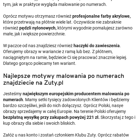
tym, jak w praktyce wygląda malowanie po numerach.
Oprócz motywu otrzymasz również
profesjonalne farby akrylowe,
które przetrwają na płótnie wiele lat. Oczywiście nie zabraknie
również
pędzli nylonowych,
którymi wygodnie pomalujesz zarówno
małe, jak i większe powierzchnie.
W paczce od nas znajdziesz również
haczyki do zawieszenia
.
Oferujemy obrazy w wariancie z ramą lub bez. Z płótnem,
naciągniętym na ramie, będziecie Ci się pracować znacznie lepiej.
Dlatego gorąco polecamy ten wariant.
Najlepsze motywy malowania po numerach
znajdziecie na Zuty.pl
Jesteśmy
największym europejskim producentem malowania po
numerach
. Mamy setki tysięcy zadowolonych Klientów i będziemy
bardzo szczęśliwi, jeśli do nich dołączysz. Oprócz Polski, nasye
obrazy sprzedajemy w całej Europie. Na terenie Polski oferujemy
bezpłatną wysyłkę przy zakupach powyżej 221 zł.
Skorzystaj z tego i
kup obrazy dla siebie i swoich bliskich.
Załóż u nas konto i zostań członkiem Klubu Zuty. Oprócz rabatów