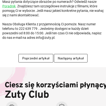
Masz pytania dotyczące obrazów po numerach? Odwiedź nasze
Poradnik
. Znajdziesz tam szczegółowe instrukcje z filmami, które
pomogą Ci w wyborze. Jeśli masz jakieś konkretne pytania, nie wahaj
się z nami skontaktować.
Nasza Obsługa Klienta z przyjemnością Ci pomoże. Nasz numer
telefonu to 222 639 779 . Jesteśmy dostępni w każdy dzień
powszedni od 8:00 do 15:00. Jeśli ten czas Ci nie odpowiada, napisz
do nas e-mail na adres info@zuty.pl.
Poprzedni artykuł
Następny artykuł
S
t
o
Ciesz się korzyściami płynąc
p
k
Zuty Club
a