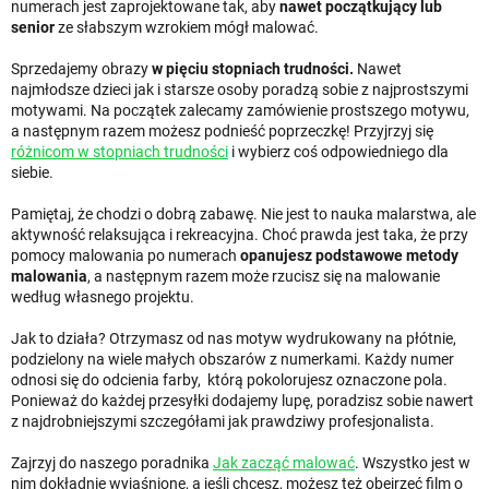
numerach jest zaprojektowane tak, aby
nawet początkujący lub
senior
ze słabszym wzrokiem mógł malować.
Sprzedajemy obrazy
w pięciu stopniach trudności.
Nawet
najmłodsze dzieci jak i starsze osoby poradzą sobie z najprostszymi
motywami. Na początek zalecamy zamówienie prostszego motywu,
a następnym razem możesz podnieść poprzeczkę! Przyjrzyj się
różnicom w stopniach trudności
i wybierz coś odpowiedniego dla
siebie.
Pamiętaj, że chodzi o dobrą zabawę. Nie jest to nauka malarstwa, ale
aktywność relaksująca i rekreacyjna. Choć prawda jest taka, że ​​przy
pomocy malowania po numerach
opanujesz podstawowe metody
malowania
, a następnym razem może rzucisz się na malowanie
według własnego projektu.
Jak to działa? Otrzymasz od nas motyw wydrukowany na płótnie,
podzielony na wiele małych obszarów z numerkami. Każdy numer
odnosi się do odcienia farby, którą pokolorujesz oznaczone pola.
Ponieważ do każdej przesyłki dodajemy lupę, poradzisz sobie nawert
z najdrobniejszymi szczegółami jak prawdziwy profesjonalista.
Zajrzyj do naszego poradnika
Jak zacząć malować
. Wszystko jest w
nim dokładnie wyjaśnione, a jeśli chcesz, możesz też obejrzeć film o