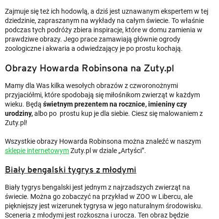
Zajmuje się też ich hodowlą, a dziś jest uznawanym ekspertem w tej
dziedzinie, zapraszanym na wykłady na całym świecie. To właśnie
podczas tych podróży zbiera inspiracje, które w domu zamienia w
prawdziwe obrazy. Jego prace zamawiają głównie ogrody
zoologiczne i akwaria a odwiedzający je po prostu kochają.
Obrazy Howarda Robinsona na Zuty.pl
Mamy dla Was kilka wesołych obrazów z czworonożnymi
przyjaciółmi, które spodobają się miłośnikom zwierząt w każdym
wieku. Będą
świetnym prezentem na rocznice, imieniny czy
urodziny,
albo po
prostu kup je dla siebie. Ciesz się malowaniem z
Zuty.pl!
Wszystkie obrazy Howarda Robinsona można znaleźć w naszym
sklepie internetowym
Zuty.pl w dziale „Artyści”.
Biały bengalski tygrys z młodymi
Biały tygrys bengalski jest jednym z najrzadszych zwierząt na
świecie. Można go zobaczyć na przykład w ZOO w Libercu, ale
piękniejszy jest wizerunek tygrysa w jego naturalnym środowisku.
Sceneria z młodymi jest rozkoszna i urocza. Ten obraz będzie