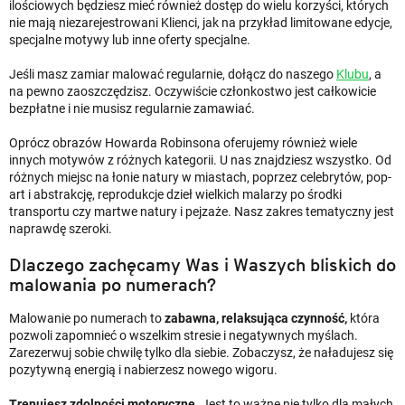
ilościowych będziesz mieć również dostęp do wielu korzyści, których
nie mają niezarejestrowani Klienci, jak na przykład limitowane edycje,
specjalne motywy lub inne oferty specjalne.
Jeśli masz zamiar malować regularnie, dołącz do naszego
Klubu
, a
na pewno zaoszczędzisz. Oczywiście członkostwo jest całkowicie
bezpłatne i nie musisz regularnie zamawiać.
Oprócz obrazów Howarda Robinsona oferujemy również wiele
innych motywów z różnych kategorii. U nas znajdziesz wszystko. Od
różnych miejsc na łonie natury w miastach, poprzez celebrytów, pop-
art i abstrakcję, reprodukcje dzieł wielkich malarzy po środki
transportu czy martwe natury i pejzaże. Nasz zakres tematyczny jest
naprawdę szeroki.
Dlaczego zachęcamy Was i Waszych bliskich do
malowania po numerach?
Malowanie po numerach to
zabawna, relaksująca czynność,
która
pozwoli zapomnieć o wszelkim stresie i negatywnych myślach.
Zarezerwuj sobie chwilę tylko dla siebie. Zobaczysz, że naładujesz się
pozytywną energią i nabierzesz nowego wigoru.
Trenujesz zdolności motoryczne.
Jest to ważne nie tylko dla małych