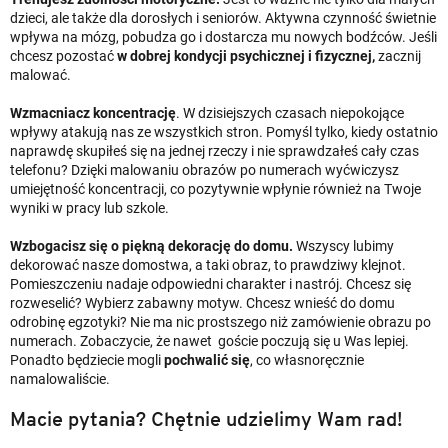
dzieci, ale także dla dorosłych i seniorów. Aktywna czynność świetnie
wpływa na mózg, pobudza go i dostarcza mu nowych bodźców. Jeśli
chcesz pozostać
w dobrej kondycji psychicznej i fizycznej,
zacznij
malować.
Wzmacniacz koncentrację
. W dzisiejszych czasach niepokojące
wpływy atakują nas ze wszystkich stron. Pomyśl tylko, kiedy ostatnio
naprawdę skupiłeś się na jednej rzeczy i nie sprawdzałeś cały czas
telefonu? Dzięki malowaniu obrazów po numerach wyćwiczysz
umiejętność koncentracji, co pozytywnie wpłynie również na Twoje
wyniki w pracy lub szkole.
Wzbogacisz się o piękną dekorację do domu.
Wszyscy lubimy
dekorować nasze domostwa, a taki obraz, to prawdziwy klejnot.
Pomieszczeniu nadaje odpowiedni charakter i nastrój. Chcesz się
rozweselić? Wybierz zabawny motyw. Chcesz wnieść do domu
odrobinę egzotyki? Nie ma nic prostszego niż zamówienie obrazu po
numerach. Zobaczycie, że nawet goście poczują się u Was lepiej.
Ponadto będziecie mogli
pochwalić się
, co własnoręcznie
namalowaliście.
Macie pytania? Chętnie udzielimy Wam rad!