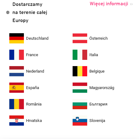
Więcej informacji
Dostarczamy
na terenie całej
Europy
Deutschland
Österreich
France
Italia
Nederland
Belgique
España
Magyarország
România
България
Hrvatska
Slovenija